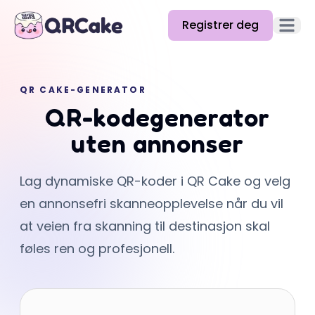
Registrer deg
Åpne 
Funksjoner
QR CAKE-GENERATOR
Priser
QR-kodegenerator
Blogg
uten annonser
Docs
Lag dynamiske QR-koder i QR Cake og velg
Hjelp
en annonsefri skanneopplevelse når du vil
API
at veien fra skanning til destinasjon skal
føles ren og profesjonell.