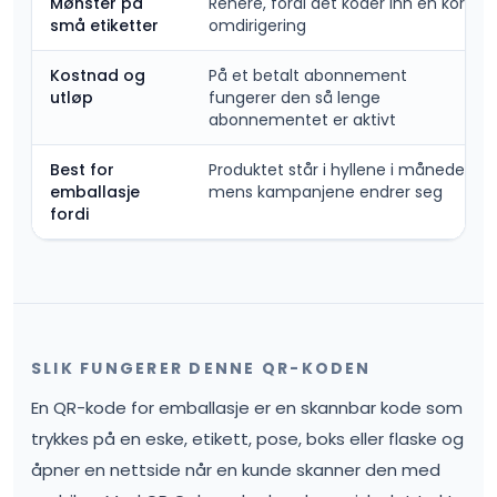
Mønster på
Renere, fordi det koder inn en kort
små etiketter
omdirigering
Kostnad og
På et betalt abonnement
utløp
fungerer den så lenge
abonnementet er aktivt
Best for
Produktet står i hyllene i måneder
emballasje
mens kampanjene endrer seg
fordi
SLIK FUNGERER DENNE QR-KODEN
En QR-kode for emballasje er en skannbar kode som
trykkes på en eske, etikett, pose, boks eller flaske og
åpner en nettside når en kunde skanner den med