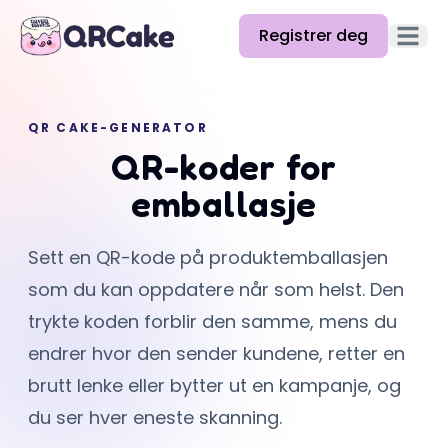
Registrer deg
Åpne 
Funksjoner
QR CAKE-GENERATOR
Priser
QR-koder for
Blogg
emballasje
Docs
Sett en QR-kode på produktemballasjen
Hjelp
som du kan oppdatere når som helst. Den
API
trykte koden forblir den samme, mens du
endrer hvor den sender kundene, retter en
brutt lenke eller bytter ut en kampanje, og
du ser hver eneste skanning.