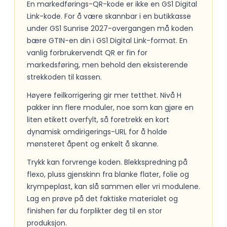
En markedførings-QR-kode er ikke en GS1 Digital
Link-kode. For å være skannbar i en butikkasse
under GS1 Sunrise 2027-overgangen må koden
bære GTIN-en din i GS1 Digital Link-format. En
vanlig forbrukervendt QR er fin for
markedsføring, men behold den eksisterende
strekkoden til kassen.
Høyere feilkorrigering gir mer tetthet. Nivå H
pakker inn flere moduler, noe som kan gjøre en
liten etikett overfylt, så foretrekk en kort
dynamisk omdirigerings-URL for å holde
mønsteret åpent og enkelt å skanne.
Trykk kan forvrenge koden. Blekkspredning på
flexo, pluss gjenskinn fra blanke flater, folie og
krympeplast, kan slå sammen eller vri modulene.
Lag en prøve på det faktiske materialet og
finishen før du forplikter deg til en stor
produksjon.