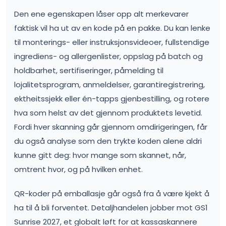
Den ene egenskapen låser opp alt merkevarer
faktisk vil ha ut av en kode på en pakke. Du kan lenke
til monterings- eller instruksjonsvideoer, fullstendige
ingrediens- og allergenlister, oppslag på batch og
holdbarhet, sertifiseringer, påmelding til
lojalitetsprogram, anmeldelser, garantiregistrering,
ektheitssjekk eller én-tapps gjenbestilling, og rotere
hva som helst av det gjennom produktets levetid.
Fordi hver skanning går gjennom omdirigeringen, får
du også analyse som den trykte koden alene aldri
kunne gitt deg: hvor mange som skannet, når,
omtrent hvor, og på hvilken enhet.
QR-koder på emballasje går også fra å være kjekt å
ha til å bli forventet. Detaljhandelen jobber mot GS1
Sunrise 2027, et globalt løft for at kassaskannere