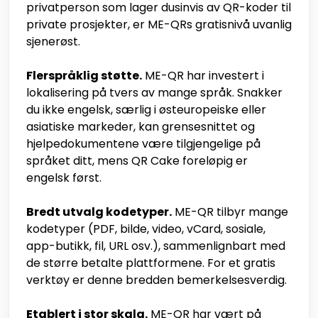
privatperson som lager dusinvis av QR-koder til
private prosjekter, er ME-QRs gratisnivå uvanlig
sjenerøst.
Flerspråklig støtte.
ME-QR har investert i
lokalisering på tvers av mange språk. Snakker
du ikke engelsk, særlig i østeuropeiske eller
asiatiske markeder, kan grensesnittet og
hjelpedokumentene være tilgjengelige på
språket ditt, mens QR Cake foreløpig er
engelsk først.
Bredt utvalg kodetyper.
ME-QR tilbyr mange
kodetyper (PDF, bilde, video, vCard, sosiale,
app-butikk, fil, URL osv.), sammenlignbart med
de større betalte plattformene. For et gratis
verktøy er denne bredden bemerkelsesverdig.
Etablert i stor skala.
ME-QR har vært på