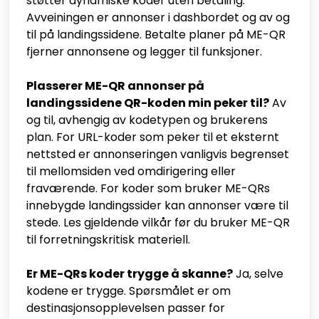
støtter dynamiske koder uten betaling.
Avveiningen er annonser i dashbordet og av og
til på landingssidene. Betalte planer på ME-QR
fjerner annonsene og legger til funksjoner.
Plasserer ME-QR annonser på
landingssidene QR-koden min peker til?
Av
og til, avhengig av kodetypen og brukerens
plan. For URL-koder som peker til et eksternt
nettsted er annonseringen vanligvis begrenset
til mellomsiden ved omdirigering eller
fraværende. For koder som bruker ME-QRs
innebygde landingssider kan annonser være til
stede. Les gjeldende vilkår før du bruker ME-QR
til forretningskritisk materiell.
Er ME-QRs koder trygge å skanne?
Ja, selve
kodene er trygge. Spørsmålet er om
destinasjonsopplevelsen passer for