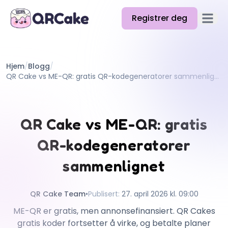
Registrer deg
Åpne 
Funksjoner
Hjem
/
Blogg
/
Priser
QR Cake vs ME-QR: gratis QR-kodegeneratorer sammenlignet
Blogg
Docs
QR Cake vs ME-QR: gratis
Hjelp
QR-kodegeneratorer
API
sammenlignet
QR Cake Team
•
Publisert
:
27. april 2026 kl. 09:00
ME-QR er gratis, men annonsefinansiert. QR Cakes
gratis koder fortsetter å virke, og betalte planer