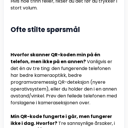
Hvis noe trinn feiler, fikser du det før du trykker i
stort volum.
Ofte stilte spørsmål
Hvorfor skanner QR-koden min på én
telefon, men ikke på en annen?
Vanligvis er
det én av tre ting: den fungerende telefonen
har bedre kameraoptikk, bedre
programvaremessig QR-deteksjon (nyere
operativsystem), eller du holder den i en annen
avstand/vinkel. Prøv den feilede telefonen med
forslagene i kameraseksjonen over.
Min QR-kode fungerte i går, men fungerer
ikke i dag. Hvorfor?
Tre sannsynlige årsaker, i