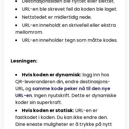
Destinasjonssiden ble flyttet eller slettet.
URL-en ble skrevet feil da koden ble laget.
Nettstedet er midlertidig nede.
URL-en inneholdt en skrivefeil eller ekstra
mellomrom.
URL-en inneholder tegn som måtte kodes.
Løsningen:
Hvis koden er dynamisk:
logg inn hos
QR-leverandøren din, endre destinasjons-
URL, og
samme kode peker nå til den nye
URL-en
. Ingen nyutskrift. Dette er dynamiske
koder sin superkraft.
Hvis koden er statisk:
URL-en er
fastkodet i koden. Du kan ikke endre den.
Dine eneste muligheter er å trykke på nytt