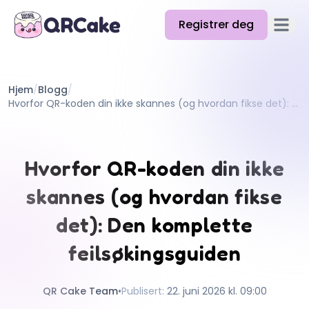
Registrer deg
Åpne 
Funksjoner
Hjem
/
Blogg
/
Priser
Hvorfor QR-koden din ikke skannes (og hvordan fikse det): Den komplette feilsøkingsguiden
Blogg
Docs
Hvorfor QR-koden din ikke
Hjelp
skannes (og hvordan fikse
API
det): Den komplette
feilsøkingsguiden
QR Cake Team
•
Publisert
:
22. juni 2026 kl. 09:00