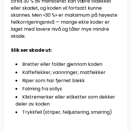
cirka 30 % av mønsteret kan være tildekket
eller skadet, og koden vil fortsatt kunne
skannes. Men «30 %» er maksimum på høyeste
feilkorrigeringsnivå — mange ekte koder er
laget med lavere nivå og tåler mye mindre
skade.
Slik ser skade ut:
Bretter eller folder gjennom koden
Kaffeflekker, vannringer, matflekker
Riper som har fjernet blekk
Falming fra sollys
Klistremerker eller etiketter som dekker
deler av koden
Trykkfeil (striper, feiljustering, smøring)