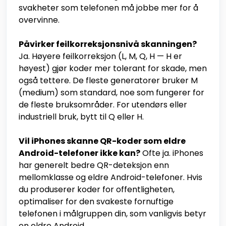
svakheter som telefonen må jobbe mer for å
overvinne.
Påvirker feilkorreksjonsnivå skanningen?
Ja. Høyere feilkorreksjon (L, M, Q, H — H er
høyest) gjør koder mer tolerant for skade, men
også tettere. De fleste generatorer bruker M
(medium) som standard, noe som fungerer for
de fleste bruksområder. For utendørs eller
industriell bruk, bytt til Q eller H.
Vil iPhones skanne QR-koder som eldre
Android-telefoner ikke kan?
Ofte ja. iPhones
har generelt bedre QR-deteksjon enn
mellomklasse og eldre Android-telefoner. Hvis
du produserer koder for offentligheten,
optimaliser for den svakeste fornuftige
telefonen i målgruppen din, som vanligvis betyr
en eldre Android.