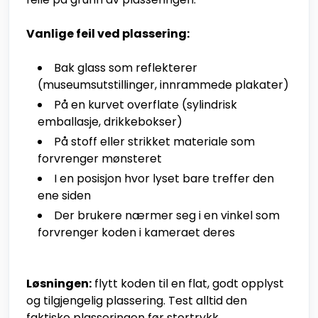
Vanlige feil ved plassering:
Bak glass som reflekterer
(museumsutstillinger, innrammede plakater)
På en kurvet overflate (sylindrisk
emballasje, drikkebokser)
På stoff eller strikket materiale som
forvrenger mønsteret
I en posisjon hvor lyset bare treffer den
ene siden
Der brukere nærmer seg i en vinkel som
forvrenger koden i kameraet deres
Løsningen:
flytt koden til en flat, godt opplyst
og tilgjengelig plassering. Test alltid den
faktiske plasseringen før stortrykk.