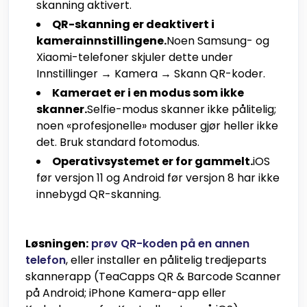
skanning aktivert.
QR-skanning er deaktivert i
kamerainnstillingene.
Noen Samsung- og
Xiaomi-telefoner skjuler dette under
Innstillinger → Kamera → Skann QR-koder.
Kameraet er i en modus som ikke
skanner.
Selfie-modus skanner ikke pålitelig;
noen «profesjonelle» moduser gjør heller ikke
det. Bruk standard fotomodus.
Operativsystemet er for gammelt.
iOS
før versjon 11 og Android før versjon 8 har ikke
innebygd QR-skanning.
Løsningen:
prøv QR-koden på en annen
telefon
, eller installer en pålitelig tredjeparts
skannerapp (TeaCapps QR & Barcode Scanner
på Android; iPhone Kamera-app eller