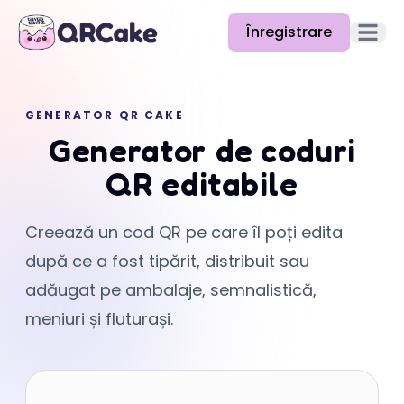
Înregistrare
Deschid
Funcții
GENERATOR QR CAKE
Prețuri
Generator de coduri
Blog
QR editabile
Documentație
Creează un cod QR pe care îl poți edita
Ajutor
după ce a fost tipărit, distribuit sau
API
adăugat pe ambalaje, semnalistică,
meniuri și fluturași.