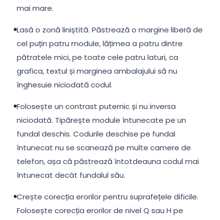
mai mare.
Lasă o zonă liniștită. Păstrează o margine liberă de
cel puțin patru module, lățimea a patru dintre
pătratele mici, pe toate cele patru laturi, ca
grafica, textul și marginea ambalajului să nu
înghesuie niciodată codul.
Folosește un contrast puternic și nu inversa
niciodată. Tipărește module întunecate pe un
fundal deschis. Codurile deschise pe fundal
întunecat nu se scanează pe multe camere de
telefon, așa că păstrează întotdeauna codul mai
întunecat decât fundalul său.
Crește corecția erorilor pentru suprafețele dificile.
Folosește corecția erorilor de nivel Q sau H pe