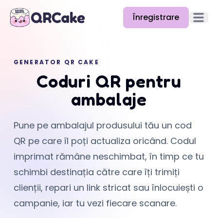
Înregistrare
Deschid
Funcții
GENERATOR QR CAKE
Prețuri
Coduri QR pentru
Blog
ambalaje
Documentație
Pune pe ambalajul produsului tău un cod
Ajutor
QR pe care îl poți actualiza oricând. Codul
API
imprimat rămâne neschimbat, în timp ce tu
schimbi destinația către care îți trimiți
clienții, repari un link stricat sau înlocuiești o
campanie, iar tu vezi fiecare scanare.