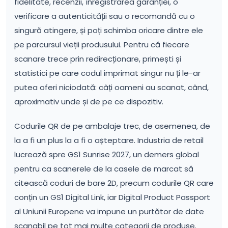
fidelitate, recenzii, înregistrarea garanției, o
verificare a autenticității sau o recomandă cu o
singură atingere, și poți schimba oricare dintre ele
pe parcursul vieții produsului. Pentru că fiecare
scanare trece prin redirecționare, primești și
statistici pe care codul imprimat singur nu ți le-ar
putea oferi niciodată: câți oameni au scanat, când,
aproximativ unde și de pe ce dispozitiv.
Codurile QR de pe ambalaje trec, de asemenea, de
la a fi un plus la a fi o așteptare. Industria de retail
lucrează spre GS1 Sunrise 2027, un demers global
pentru ca scanerele de la casele de marcat să
citească coduri de bare 2D, precum codurile QR care
conțin un GS1 Digital Link, iar Digital Product Passport
al Uniunii Europene va impune un purtător de date
scanabil pe tot mai multe categorii de produse.