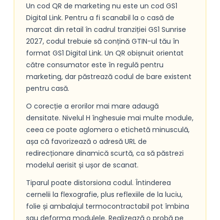
Un cod QR de marketing nu este un cod GS1
Digital Link. Pentru a fi scanabil la o casă de
marcat din retail în cadrul tranziției GS1 Sunrise
2027, codul trebuie să conțină GTIN-ul tău în
format GS1 Digital Link. Un QR obișnuit orientat
către consumator este în regulă pentru
marketing, dar păstrează codul de bare existent
pentru casă.
O corecție a erorilor mai mare adaugă
densitate. Nivelul H înghesuie mai multe module,
ceea ce poate aglomera o etichetă minusculă,
așa că favorizează o adresă URL de
redirecționare dinamică scurtă, ca să păstrezi
modelul aerisit și ușor de scanat.
Tiparul poate distorsiona codul. Întinderea
cernelii la flexografie, plus reflexiile de la luciu,
folie și ambalajul termocontractabil pot îmbina
sau deforma modulele. Realizează o probă pe