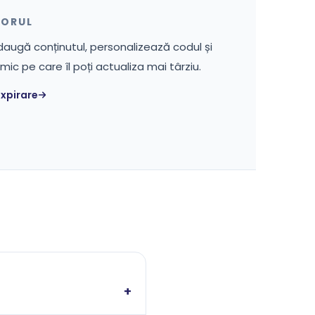
TORUL
daugă conținutul, personalizează codul și
c pe care îl poți actualiza mai târziu.
xpirare
+