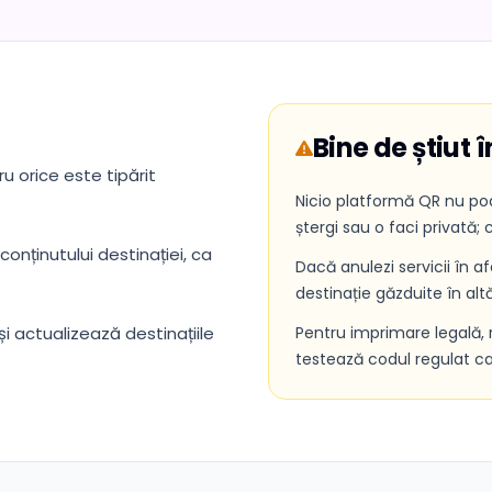
Bine de știut 
u orice este tipărit
Nicio platformă QR nu poa
ștergi sau o faci privată; 
onținutului destinației, ca
Dacă anulezi servicii în a
destinație găzduite în alt
i actualizează destinațiile
Pentru imprimare legală, 
testează codul regulat ca