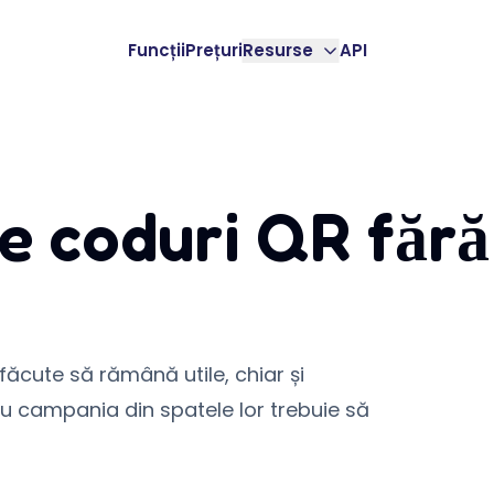
Funcții
Prețuri
Resurse
API
e coduri QR fără
ăcute să rămână utile, chiar și
au campania din spatele lor trebuie să