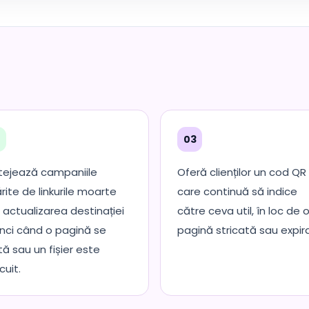
2
03
tejează campaniile
Oferă clienților un cod QR
ărite de linkurile moarte
care continuă să indice
n actualizarea destinației
către ceva util, în loc de 
nci când o pagină se
pagină stricată sau expir
ă sau un fișier este
cuit.