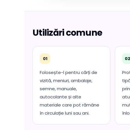
Utilizări comune
01
0
Folosește-l pentru cărți de
Pro
vizită, meniuri, ambalaje,
tip
semne, manuale,
pri
autocolante și alte
atu
materiale care pot rămâne
mut
în circulație luni sau ani.
înlo