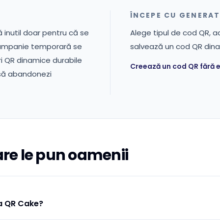
ÎNCEPE CU GENERA
 inutil doar pentru că se
Alege tipul de cod QR, a
campanie temporară se
salvează un cod QR dinami
 QR dinamice durabile
Creează un cod QR fără e
c să abandonezi
are le pun oamenii
la QR Cake?