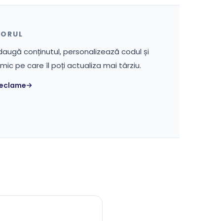
TORUL
daugă conținutul, personalizează codul și
c pe care îl poți actualiza mai târziu.
reclame