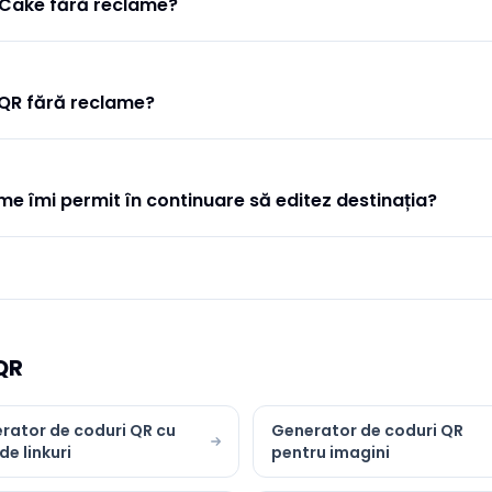
 Cake fără reclame?
 QR fără reclame?
me îmi permit în continuare să editez destinația?
QR
rator de coduri QR cu
Generator de coduri QR
 de linkuri
pentru imagini