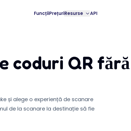
Funcții
Prețuri
Resurse
API
e coduri QR fără
ke și alege o experiență de scanare
ul de la scanare la destinație să fie