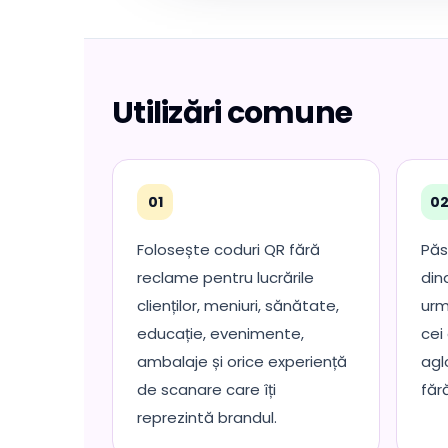
Utilizări comune
01
0
Folosește coduri QR fără
Păs
reclame pentru lucrările
din
clienților, meniuri, sănătate,
urm
educație, evenimente,
cei
ambalaje și orice experiență
agl
de scanare care îți
făr
reprezintă brandul.