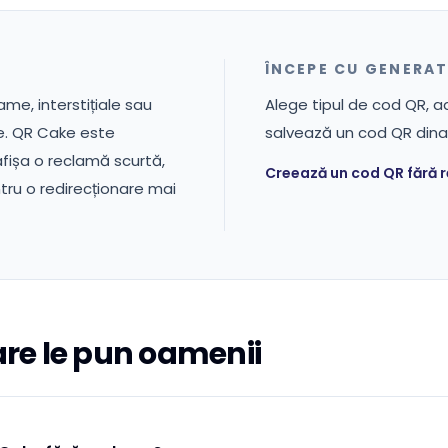
ÎNCEPE CU GENERA
me, interstițiale sau
Alege tipul de cod QR, a
ie. QR Cake este
salvează un cod QR dinami
afișa o reclamă scurtă,
Creează un cod QR fără 
ntru o redirecționare mai
are le pun oamenii