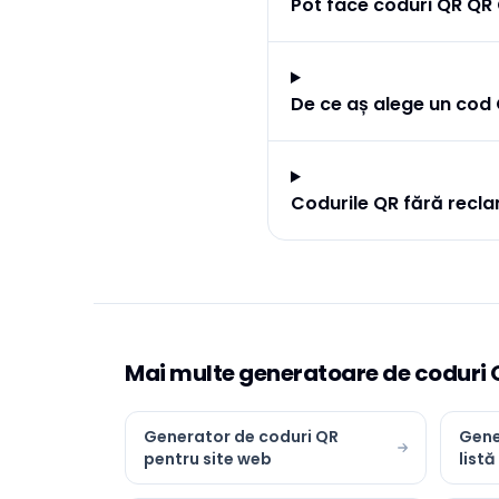
Pot face coduri QR QR
De ce aș alege un cod
Codurile QR fără recla
Mai multe generatoare de coduri 
Generator de coduri QR
Gene
pentru site web
listă