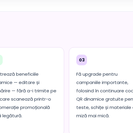
2
03
trează beneficiile
Fă upgrade pentru
amice — editare și
campaniile importante,
ărire — fără a-i trimite pe
folosind în continuare cod
 care scanează printr-o
QR dinamice gratuite pen
omerație promoțională
teste, schițe și materiale
ă legătură.
miză mai mică.