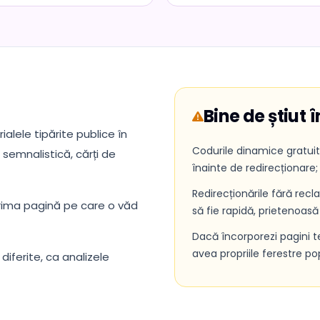
Bine de știut 
alele tipărite publice în
Codurile dinamice gratui
 semnalistică, cărți de
înainte de redirecționare;
Redirecționările fără rec
rima pagină pe care o văd
să fie rapidă, prietenoasă
Dacă încorporezi pagini t
avea propriile ferestre po
iferite, ca analizele