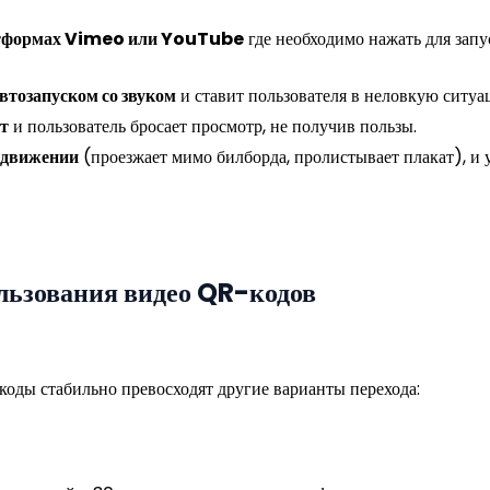
латформах Vimeo или YouTube
где необходимо нажать для запус
втозапуском со звуком
и ставит пользователя в неловкую ситуа
т
и пользователь бросает просмотр, не получив пользы.
 движении
(проезжает мимо билборда, пролистывает плакат), и у
льзования видео QR-кодов
коды стабильно превосходят другие варианты перехода: