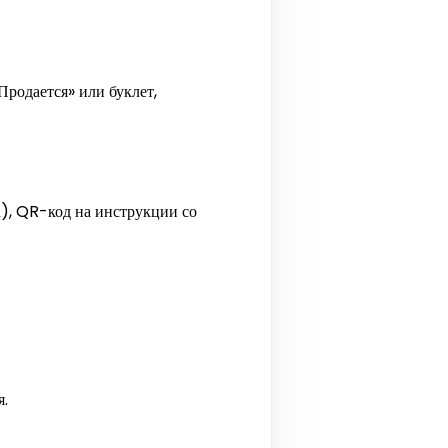
родается» или буклет,
а), QR-код на инструкции со
.