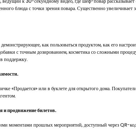
, ведущий к 30-секундному видео, где шеф-повар рассказывает
нного блюда с точки зрения повара. Существенно увеличивает 
демонстрирующее, как пользоваться продуктом, как его настрои
добавки с точным дозированием, косметика со сложными процед
 в поддержку.
жимости.
личке «Продается» или в буклете для открытого дома. Покупате
гентом.
я и продвижение билетов.
ими моментами прошлых мероприятий, доступный через QR-код 