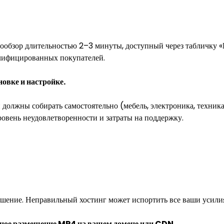
еообзор длительностью 2–3 минуты, доступный через табличку «П
лифицированных покупателей.
новке и настройке.
 должны собирать самостоятельно (мебель, электроника, техник
ровень неудовлетворенности и затраты на поддержку.
ешение. Неправильный хостинг может испортить все ваши усилия
ное размещение MP4 на вашем домене или CDN.