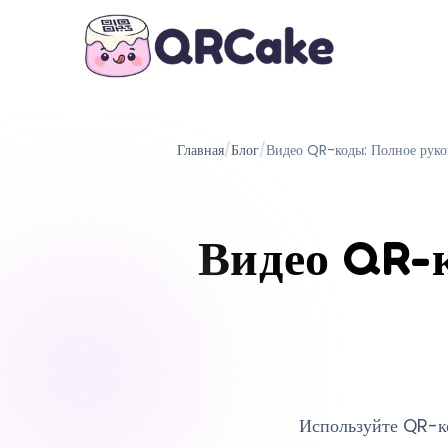
Главная
/
Блог
/
Видео QR-коды: Полное руко
Видео QR-к
Используйте QR-ко