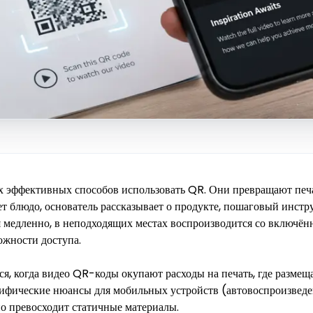
 эффективных способов использовать QR. Они превращают печ
 блюдо, основатель рассказывает о продукте, пошаговый инстру
я медленно, в неподходящих местах воспроизводится со включён
ложности доступа.
ся, когда видео QR-коды окупают расходы на печать, где размеща
ифические нюансы для мобильных устройств (автовоспроизведени
но превосходит статичные материалы.