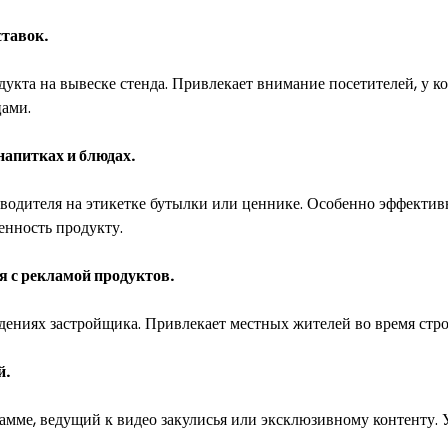
ставок.
укта на вывеске стенда. Привлекает внимание посетителей, у к
ами.
напитках и блюдах.
зводителя на этикетке бутылки или ценнике. Особенно эффектив
ценность продукту.
 с рекламой продуктов.
ждениях застройщика. Привлекает местных жителей во время стро
й.
мме, ведущий к видео закулисья или эксклюзивному контенту. У