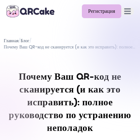
Регистрация
Открыть
Возможности
Главная
/
Блог
/
Тарифы
Почему Ваш QR-код не сканируется (и как это исправить): полное руководство по устранению неполадок
Блог
Документация
Почему Ваш QR-код не
Помощь
сканируется (и как это
API
исправить): полное
руководство по устранению
неполадок