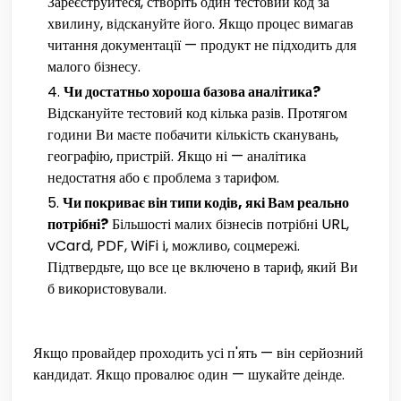
Зареєструйтеся, створіть один тестовий код за
хвилину, відскануйте його. Якщо процес вимагав
читання документації — продукт не підходить для
малого бізнесу.
Чи достатньо хороша базова аналітика?
Відскануйте тестовий код кілька разів. Протягом
години Ви маєте побачити кількість сканувань,
географію, пристрій. Якщо ні — аналітика
недостатня або є проблема з тарифом.
Чи покриває він типи кодів, які Вам реально
потрібні?
Більшості малих бізнесів потрібні URL,
vCard, PDF, WiFi і, можливо, соцмережі.
Підтвердьте, що все це включено в тариф, який Ви
б використовували.
Якщо провайдер проходить усі п'ять — він серйозний
кандидат. Якщо провалює один — шукайте деінде.