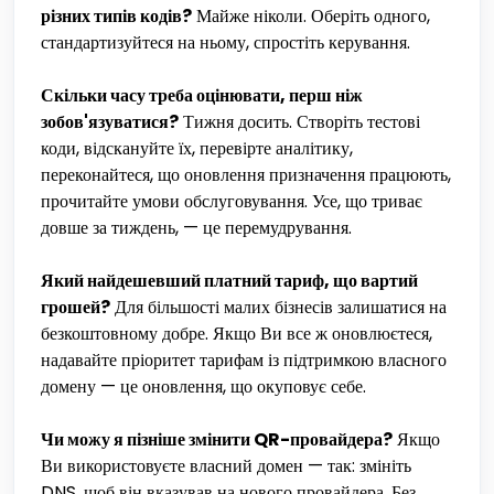
різних типів кодів?
Майже ніколи. Оберіть одного,
стандартизуйтеся на ньому, спростіть керування.
Скільки часу треба оцінювати, перш ніж
зобов'язуватися?
Тижня досить. Створіть тестові
коди, відскануйте їх, перевірте аналітику,
переконайтеся, що оновлення призначення працюють,
прочитайте умови обслуговування. Усе, що триває
довше за тиждень, — це перемудрування.
Який найдешевший платний тариф, що вартий
грошей?
Для більшості малих бізнесів залишатися на
безкоштовному добре. Якщо Ви все ж оновлюєтеся,
надавайте пріоритет тарифам із підтримкою власного
домену — це оновлення, що окуповує себе.
Чи можу я пізніше змінити QR-провайдера?
Якщо
Ви використовуєте власний домен — так: змініть
DNS, щоб він вказував на нового провайдера. Без