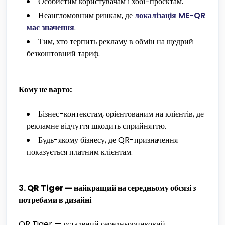
Особистим користувачам і хобі-проєктам.
Неангломовним ринкам, де
локалізація ME-QR
має значення
.
Тим, хто терпить рекламу в обмін на щедрий
безкоштовний тариф.
Кому не варто:
Бізнес-контекстам, орієнтованим на клієнтів, де
рекламне відчуття шкодить сприйняттю.
Будь-якому бізнесу, де QR-призначення
показується платним клієнтам.
3. QR Tiger — найкращий на середньому обсязі з
потребами в дизайні
QR Tiger — усталений середньоринковий