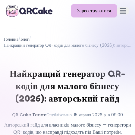
Зареєструватися
Відкрит
Можливості
Головна
/
Блог
/
Тарифи
Найкращий генератор QR-кодів для малого бізнесу (2026): авторський гайд
Блог
Документація
Найкращий генератор QR-
Допомога
кодів для малого бізнесу
API
(2026): авторський гайд
QR Cake Team
•
Опубліковано
:
15 червня 2026 р. о 09:00
Авторський гайд для власників малого бізнесу — генератори
QR-кодів, що насправді підходять під Ваші потреби,