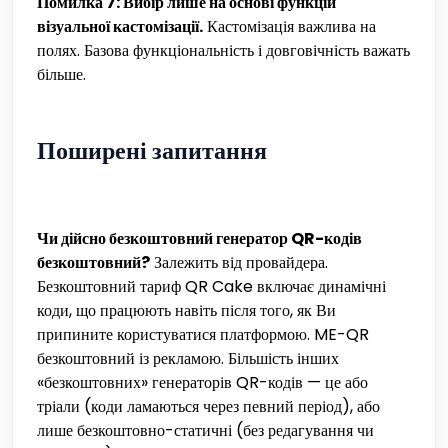
Помилка 7: Вибір лише на основі функцій
візуальної кастомізації.
Кастомізація важлива на
полях. Базова функціональність і довговічність важать
більше.
Поширені запитання
Чи дійсно безкоштовний генератор QR-кодів
безкоштовний?
Залежить від провайдера.
Безкоштовний тариф QR Cake включає динамічні
коди, що працюють навіть після того, як Ви
припините користуватися платформою. ME-QR
безкоштовний із рекламою. Більшість інших
«безкоштовних» генераторів QR-кодів — це або
тріали (коди ламаються через певний період), або
лише безкоштовно-статичні (без редагування чи