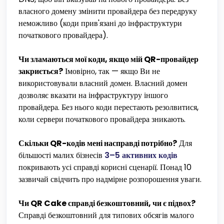
власного домену змінити провайдера без передруку
неможливо (коди прив'язані до інфраструктури
початкового провайдера).
Чи зламаються мої коди, якщо мій QR-провайдер
закриється?
Імовірно, так — якщо Ви не
використовували власний домен. Власний домен
дозволяє вказати на інфраструктуру іншого
провайдера. Без нього коди перестають резолвитися,
коли сервери початкового провайдера зникають.
Скільки QR-кодів мені насправді потрібно?
Для
більшості малих бізнесів
3–5 активних кодів
покривають усі справді корисні сценарії. Понад 10
зазвичай свідчить про надмірне розпорошення уваги.
Чи QR Cake справді безкоштовний, чи є підвох?
Справді безкоштовний для типових обсягів малого