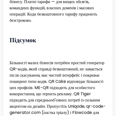
бізнесу. Платні тарифи — для вищих обсягів,
командних функцій, власних доменів і масових
операцій. Коди безкоштовного тарифу працюють
безстроково.
Підсумок
Більшості малих бізнесів потрібен простий генератор
QR-кодів, який справді безкоштовний, не ламається
після скасування, має чистий інтерфейс і покриває
поширені типи кодів. QR Cake відповідає більшості
цих профілів. ME-QR підходить для особистого
використання, що терпить рекламу. QR Tiger
підходить для середньооб'ємних потреб із сильним
акцентом на дизайн. Пропустіть Uniqode, qr-code-
generator.com (пастка тріалу) і Flowcode для