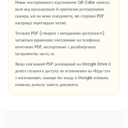
Немає посторінкового відстеження: QR Cake записує,
коли код просканували й приблизне розташування
сканера, але не може повідомити, які сторінки PDF
насправді переглядали читачі.
Теговані PDF (створені з метаданими доступності)
читаються екранними зчитувачами на телефонах;
нетеговані PDF, експортовані з дизайнерських
інструментів, часто, ні.
Якщо пов'язаний PDF розміщений на Google Drive й
дозвіл спільного доступу не встановлено на «Будь-хто
з посиланням», сканери без входу в Google побачать
помилку дозволу замість документа.