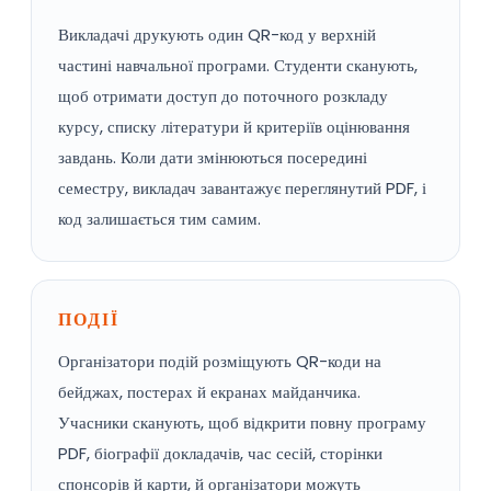
Викладачі друкують один QR-код у верхній
частині навчальної програми. Студенти сканують,
щоб отримати доступ до поточного розкладу
курсу, списку літератури й критеріїв оцінювання
завдань. Коли дати змінюються посередині
семестру, викладач завантажує переглянутий PDF, і
код залишається тим самим.
ПОДІЇ
Організатори подій розміщують QR-коди на
бейджах, постерах й екранах майданчика.
Учасники сканують, щоб відкрити повну програму
PDF, біографії докладачів, час сесій, сторінки
спонсорів й карти, й організатори можуть