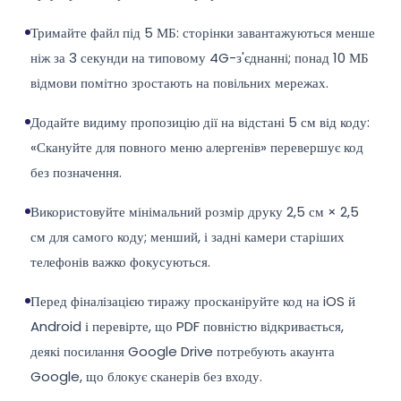
Тримайте файл під 5 МБ: сторінки завантажуються менше
ніж за 3 секунди на типовому 4G-з'єднанні; понад 10 МБ
відмови помітно зростають на повільних мережах.
Додайте видиму пропозицію дії на відстані 5 см від коду:
«Скануйте для повного меню алергенів» перевершує код
без позначення.
Використовуйте мінімальний розмір друку 2,5 см × 2,5
см для самого коду; менший, і задні камери старіших
телефонів важко фокусуються.
Перед фіналізацією тиражу просканіруйте код на iOS й
Android і перевірте, що PDF повністю відкривається,
деякі посилання Google Drive потребують акаунта
Google, що блокує сканерів без входу.