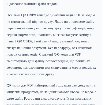
й дозволяє замінити файл згодом.
Оскільки QR Cake генерує динамічні коди, PDF за кодом
не вмонтований під час друку. Якщо ви оновлюєте файл,
переглянуте меню, виправлену аркуш специфікацій, нову
версію форми згоди пацієнта, ви завантажуєте заміну в
панелі QR Cake, і той самий надрукований код тепер
вказує на новий документ. Без передруку, без наклейок
поверх старих кодів. Статичні QR-коди для PDF
вмонтовують дані файлу безпосередньо, що робить їх
великими, неможливими для сканування в малих розмірах
й неоновлюваними після друку.
QR-коди для PDF найкорисніші тоді, коли сам документ є
кінцевим продуктом, не лендинг навколо нього, не відео, а
саме файл. Ресторани використовують їх на настільних
табличках, щоб гості переглядали повне меню з деталями