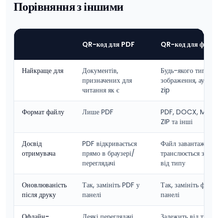
Порівняння з іншими
QR-код для PDF
QR-код для файл
Найкраще для
Документів,
Будь-якого типу фа
призначених для
зображення, аудіо, 
читання як є
zip
Формат файлу
Лише PDF
PDF, DOCX, MP3,
ZIP та інші
Досвід
PDF відкривається
Файл завантажуєть
отримувача
прямо в браузері/
транслюється зале
переглядачі
від типу
Оновлюваність
Так, замініть PDF у
Так, замініть файл 
після друку
панелі
панелі
Офлайн-
Деякі переглядачі
Залежить від типу