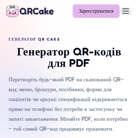
Зареєструватися
Відкрит
Можливості
ГЕНЕРАТОР QR CAKE
Тарифи
Генератор QR-кодів
Блог
для PDF
Документація
Перетворіть будь-який PDF на сканований QR-
Допомога
код: меню, брошури, посібники, форми для
API
пацієнтів чи аркуші специфікацій відкриваються
прямо на телефоні без потреби в застосунку чи
запиті завантаження. Міняйте PDF, коли потрібно
- той самий QR-код продовжує працювати.