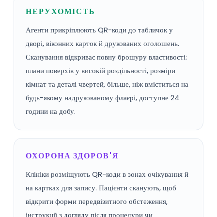
НЕРУХОМІСТЬ
Агенти прикріплюють QR-коди до табличок у
дворі, віконних карток й друкованих оголошень.
Сканування відкриває повну брошуру властивості:
плани поверхів у високій роздільності, розміри
кімнат та деталі чвертей, більше, ніж вміститься на
будь-якому надрукованому флаєрі, доступне 24
години на добу.
ОХОРОНА ЗДОРОВ'Я
Клініки розміщують QR-коди в зонах очікування й
на картках для запису. Пацієнти сканують, щоб
відкрити форми передвізитного обстеження,
інструкції з догляду після процедури чи