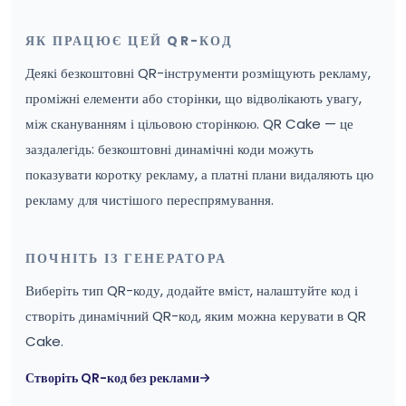
ЯК ПРАЦЮЄ ЦЕЙ QR-КОД
Деякі безкоштовні QR-інструменти розміщують рекламу,
проміжні елементи або сторінки, що відволікають увагу,
між скануванням і цільовою сторінкою. QR Cake — це
заздалегідь: безкоштовні динамічні коди можуть
показувати коротку рекламу, а платні плани видаляють цю
рекламу для чистішого переспрямування.
ПОЧНІТЬ ІЗ ГЕНЕРАТОРА
Виберіть тип QR-коду, додайте вміст, налаштуйте код і
створіть динамічний QR-код, яким можна керувати в QR
Cake.
Створіть QR-код без реклами