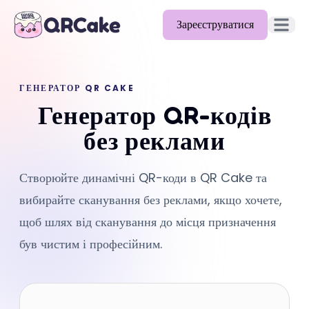
Зареєструватися
Відкрит
Можливості
ГЕНЕРАТОР QR CAKE
Тарифи
Генератор QR-кодів
Блог
без реклами
Документація
Створюйте динамічні QR-коди в QR Cake та
Допомога
вибирайте сканування без реклами, якщо хочете,
API
щоб шлях від сканування до місця призначення
був чистим і професійним.