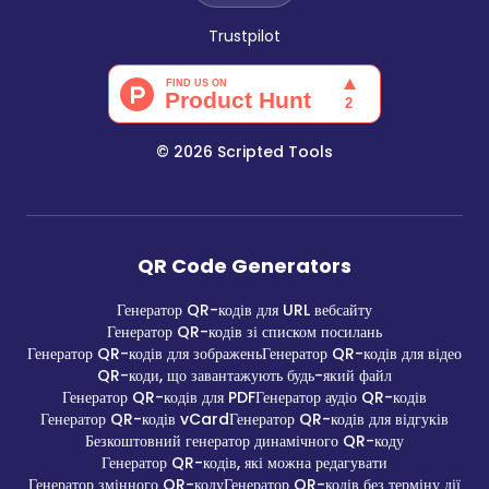
Trustpilot
©
2026
Scripted Tools
QR Code Generators
Генератор QR-кодів для URL вебсайту
Генератор QR-кодів зі списком посилань
Генератор QR-кодів для зображень
Генератор QR-кодів для відео
QR-коди, що завантажують будь-який файл
Генератор QR-кодів для PDF
Генератор аудіо QR-кодів
Генератор QR-кодів vCard
Генератор QR-кодів для відгуків
Безкоштовний генератор динамічного QR-коду
Генератор QR-кодів, які можна редагувати
Генератор змінного QR-коду
Генератор QR-кодів без терміну дії