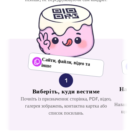
Сайти, файли, відео та
інше
1
Над
Виберіть, куди вестиме
Почніть із призначення: сторінка, PDF, відео,
Налаштуй
галерея зображень, контактна картка або
щоб к
список посилань.