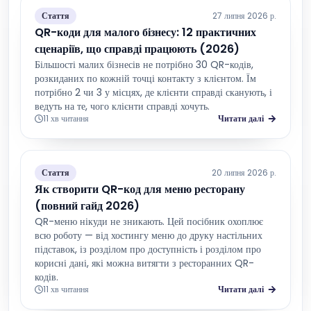
Стаття
27 липня 2026 р.
QR-коди для малого бізнесу: 12 практичних
сценаріїв, що справді працюють (2026)
Більшості малих бізнесів не потрібно 30 QR-кодів,
розкиданих по кожній точці контакту з клієнтом. Їм
потрібно 2 чи 3 у місцях, де клієнти справді сканують, і
ведуть на те, чого клієнти справді хочуть.
11 хв читання
Читати далі
Стаття
20 липня 2026 р.
Як створити QR-код для меню ресторану
(повний гайд 2026)
QR-меню нікуди не зникають. Цей посібник охоплює
всю роботу — від хостингу меню до друку настільних
підставок, із розділом про доступність і розділом про
корисні дані, які можна витягти з ресторанних QR-
кодів.
11 хв читання
Читати далі