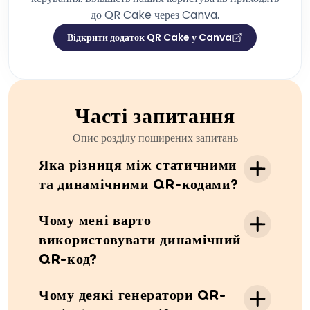
до QR Cake через Canva.
Відкрити додаток QR Cake у Canva
Часті запитання
Опис розділу поширених запитань
Яка різниця між статичними
та динамічними QR-кодами?
Після створення статичного QR-коду
Чому мені варто
дані/URL-адресу, на які вказує QR-код, більше
використовувати динамічний
не можна змінити. Наші динамічні QR-коди
QR-код?
пересилаються через сервіс QR Cake, що
дозволяє вам будь-коли змінювати те, на що
Динамічні QR-коди дозволяють змінювати
вказує ваш QR-код, а нам – збирати аналітику
Чому деякі генератори QR-
пункт призначення після того, як код уже
сканування.