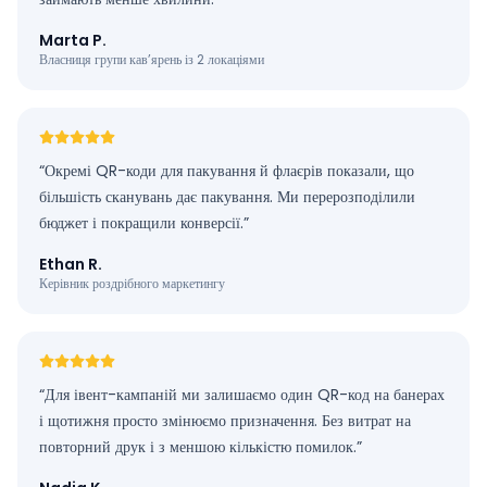
Marta P.
Власниця групи кав’ярень із 2 локаціями
“
Окремі QR-коди для пакування й флаєрів показали, що
більшість сканувань дає пакування. Ми перерозподілили
бюджет і покращили конверсії.
”
Ethan R.
Керівник роздрібного маркетингу
“
Для івент-кампаній ми залишаємо один QR-код на банерах
і щотижня просто змінюємо призначення. Без витрат на
повторний друк і з меншою кількістю помилок.
”