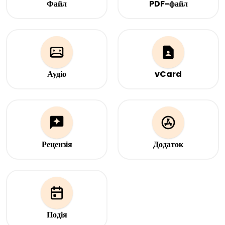
Файл
PDF-файл
Завантажте файл(и), на які
Завантажте PDF-файл, на
має вказувати QR-код
який має вказувати QR-код
Аудіо
vCard
Завантажте аудіофайл, на
Ваша контактна інформація
який має вказувати QR-код
миттєво. Відскануйте, щоб
поділитися своїми даними
— завжди актуально, без
потреби роздавати візитні
картки.
Рецензія
Додаток
Збирайте рецензії на
Вебсайт для завантаження
Google, Trustpilot, Yelp
мобільного додатку
та інших з однієї сторінки.
Подія