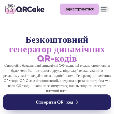
Зареєструватися
Відкрит
Можливості
Тарифи
Безкоштовний
генератор динамічних
Блог
QR-кодів
Документація
Створюйте безкоштовні динамічні QR-коди, які можна оновлювати
Допомога
будь-коли без повторного друку, відстежуйте сканування в
реальному часі та керуйте всім з однієї панелі. Генератор динамічних
QR-кодів QR Cake безкоштовний, кредитна картка не потрібна — а
API
ваші QR-коди ніколи не закінчуються, навіть якщо ви скасуєте
платний план.
Створити QR-код