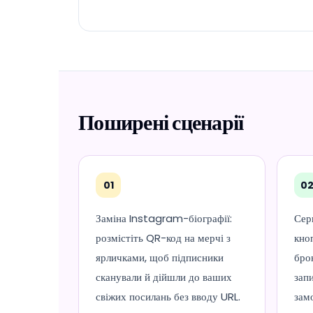
Поширені сценарії
01
0
Заміна Instagram-біографії:
Сер
розмістіть QR-код на мерчі з
кно
ярличками, щоб підписники
бро
сканували й дійшли до ваших
зап
свіжих посилань без вводу URL.
зам