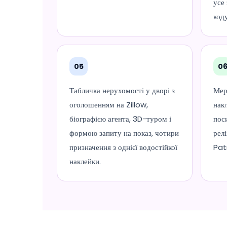
усе
коду
05
0
Табличка нерухомості у дворі з
Мер
оголошенням на Zillow,
нак
біографією агента, 3D-туром і
пос
формою запиту на показ, чотири
рел
призначення з однієї водостійкої
Pat
наклейки.