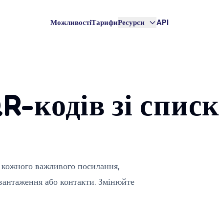
Можливості
Тарифи
Ресурси
API
R-кодів зі спис
 кожного важливого посилання,
авантаження або контакти. Змінюйте