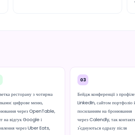
2
03
ветка ресторану з чотирма
Бейдж конференції з профіл
пками: цифрове меню,
LinkedIn, сайтом портфоліо 
нювання через OpenTable,
посиланням на бронювання
ит на відгук Google і
через Calendly, так контакт
овлення через Uber Eats,
з'єднуються одразу після