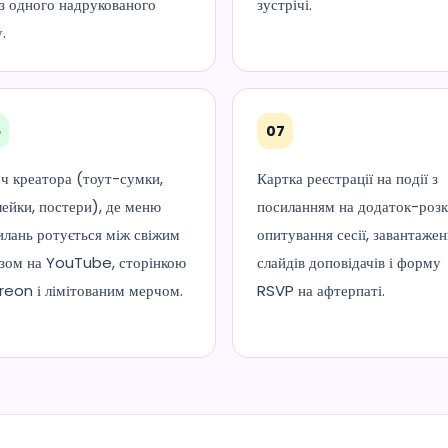
 з одного надрукованого
зустрічі.
.
6
07
ч креатора (тоут-сумки,
Картка реєстрації на події з
лейки, постери), де меню
посиланням на додаток-розк
илань ротується між свіжим
опитування сесії, завантаже
ізом на YouTube, сторінкою
слайдів доповідачів і форму
reon і лімітованим мерчом.
RSVP на афтерпаті.