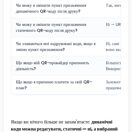
Чи можу я змінити пункт призначення
Так, миттєво,
динамічного QR-коду після друку?
Чи можу я змінити пункт призначення
Ні — URL зако
статичного QR-коду після друку?
Чи зламаються мої надруковані коди, якщо я
Ні, самі коди
зміню пункт призначення?
вони вказують
Що якщо мій QR-провайдер припинить
Більшість дин
діяльність?
Використовуйт
Що якщо я припиню платити за свій QR-
Залежить від
план?
працювати. У 
Якщо ви нічого більше не запам'ятаєте:
динамічні
коди можна редагувати, статичні — ні, а вибраний