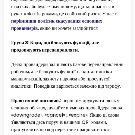
візитках або будь-чому іншому, що залишається в
руках клієнтів роками, це серйозний ризик. У нас є
порівняння політик скасування основних
провайдерів
, якщо ви хочете заглибитися.
Група 3: Коди, що блокують функції, але
продовжують перенаправляти.
Деякі провайдери залишають базове перенаправлення
робочим, але блокують функції на кшталт логіки
маршрутизації, захисту паролем або просунутої
аналітики. Поведінка варіюється залежно від тарифу.
Практичний висновок:
перш ніж друкувати щось у
великих обсягах, шукайте в умовах провайдера слова
«downgrade», «cancel» і «expire». Якщо ці слова
з'являються десь поруч із вашими QR-кодами,
припускайте, що код перестане працювати після