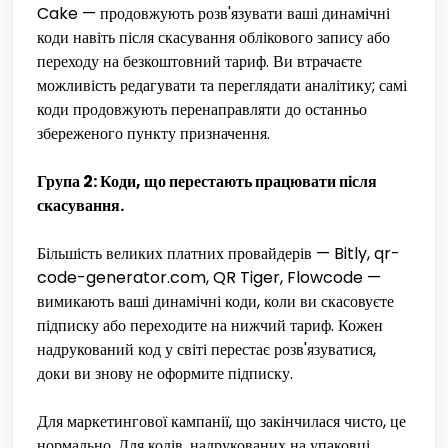
Cake — продовжують розв'язувати ваші динамічні
коди навіть після скасування облікового запису або
переходу на безкоштовний тариф. Ви втрачаєте
можливість редагувати та переглядати аналітику; самі
коди продовжують перенаправляти до останньо
збереженого пункту призначення.
Група 2: Коди, що перестають працювати після
скасування.
Більшість великих платних провайдерів — Bitly, qr-
code-generator.com, QR Tiger, Flowcode —
вимикають ваші динамічні коди, коли ви скасовуєте
підписку або переходите на нижчий тариф. Кожен
надрукований код у світі перестає розв'язуватися,
доки ви знову не оформите підписку.
Для маркетингової кампанії, що закінчилася чисто, це
нормально. Для кодів, надрукованих на упаковці,