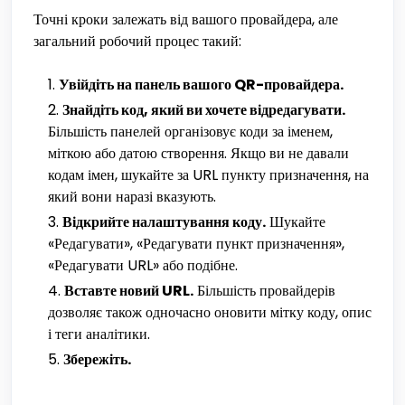
Точні кроки залежать від вашого провайдера, але
загальний робочий процес такий:
Увійдіть на панель вашого QR-провайдера.
Знайдіть код, який ви хочете відредагувати.
Більшість панелей організовує коди за іменем,
міткою або датою створення. Якщо ви не давали
кодам імен, шукайте за URL пункту призначення, на
який вони наразі вказують.
Відкрийте налаштування коду.
Шукайте
«Редагувати», «Редагувати пункт призначення»,
«Редагувати URL» або подібне.
Вставте новий URL.
Більшість провайдерів
дозволяє також одночасно оновити мітку коду, опис
і теги аналітики.
Збережіть.