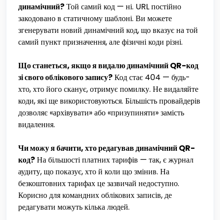
динамічний?
Той самий код — ні. URL постійно
закодовано в статичному шаблоні. Ви можете
згенерувати новий динамічний код, що вказує на той
самий пункт призначення, але фізичні коди різні.
Що станеться, якщо я видалю динамічний QR-код
зі свого облікового запису?
Код стає 404 — будь-
хто, хто його сканує, отримує помилку. Не видаляйте
коди, які ще використовуються. Більшість провайдерів
дозволяє «архівувати» або «призупиняти» замість
видалення.
Чи можу я бачити, хто редагував динамічний QR-
код?
На більшості платних тарифів — так, є журнал
аудиту, що показує, хто й коли що змінив. На
безкоштовних тарифах це зазвичай недоступно.
Корисно для командних облікових записів, де
редагувати можуть кілька людей.