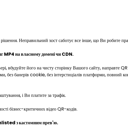
рішення. Неправильний хост саботує все інше, що Ви робите пр
нг MP4 на власному домені чи CDN.
ері, вбудуйте його на чисту сторінку Вашого сайту, направте QR
ми, без банерів cookie, без інтерстиціалів платформи, повний к
штування, і Ви платите за трафік.
шості бізнес-критичних відео QR-кодів.
isted з кастомним прев'ю.