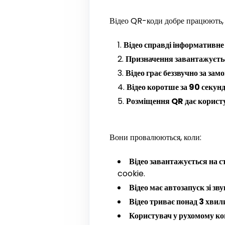
Відео QR-коди добре працюють, 
Відео справді інформативне
Призначення завантажуєтьс
Відео грає беззвучно за за
Відео коротше за 90 секун
Розміщення QR дає користу
Вони провалюються, коли:
Відео завантажується на
cookie.
Відео має автозапуск зі зв
Відео триває понад 3 хвил
Користувач у рухомому ко