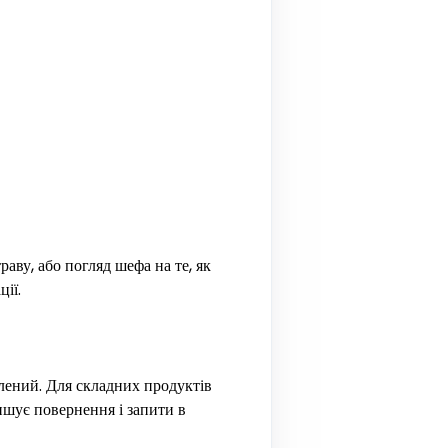
аву, або погляд шефа на те, як
ії.
блений. Для складних продуктів
ншує повернення і запити в