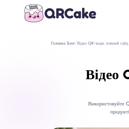
Головна
/
Блог
/
Відео QR-коди: повний гайд
Відео 
Використовуйте Q
продукт