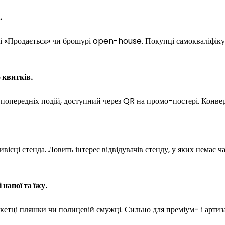
.
і «Продається» чи брошурі open-house. Покупці самокваліфікуют
 квитків.
попередніх подій, доступний через QR на промо-постері. Конверт
ісці стенда. Ловить інтерес відвідувачів стенду, у яких немає 
 напої та їжу.
кетці пляшки чи полицевій смужці. Сильно для преміум- і артиза