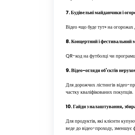
7. Будівельні майданчики і огор
Відео «що буде тут» на огорожах 
8. Концертний і фестивальний 
QR-код на футболці чи програмці
9. Відео-огляди об'єктів нерухо
Для дорожчих лістингів відео-п
частку кваліфікованих покупців.
10. Гайди з налаштування, збира
Для продуктів, які клієнти купую
веде до відео-проходу, зменшує 