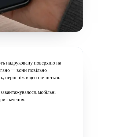
ють надруковану поверхню на
огано — вони повільно
ь, перш ніж відео почнеться.
 завантажувалося, мобільні
призначення.