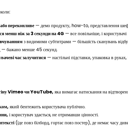
коли:
 або переконливе
— демо продукту, how-to, представлення шеф
я менш ніж за 3 секунди на 4G
— все повільніше, і користувачі 
мовчуванням
з видимими субтитрами — більшість сканувань відбу
д
— бажано менше 45 секунд.
вачеві час залучитися
— настільні підставки, упаковка в руках, 
 стіну Vimeo чи YouTube,
яка вимагає натискання на відтворенн
уком,
який бентежить користувача публічно.
ини,
і користувач здається, не отримавши цінності.
нтексті
(їде повз білборд, гортає повз постер), де немає часу див