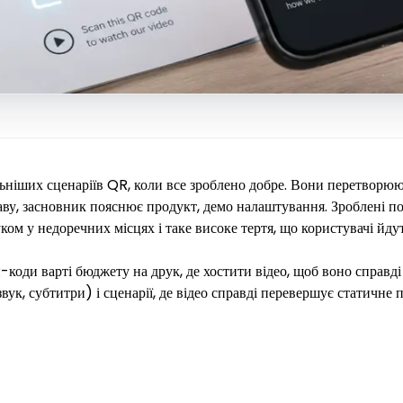
ьніших сценаріїв QR, коли все зроблено добре. Вони перетворю
ву, засновник пояснює продукт, демо налаштування. Зроблені п
уком у недоречних місцях і таке високе тертя, що користувачі йдут
коди варті бюджету на друк, де хостити відео, щоб воно справді
вук, субтитри) і сценарії, де відео справді перевершує статичне 