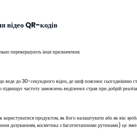
ля відео QR-кодів
більно перевершують інші призначення:
що веде до 30-секундного відео, де шеф пояснює сьогоднішню стр
о підвищує частоту замовлень виділених страв при добрій реалізац
як користуватися продуктом, як його налаштувати або як він зро
ічним дозуванням, косметика з багатоетапними рутинами) це зме