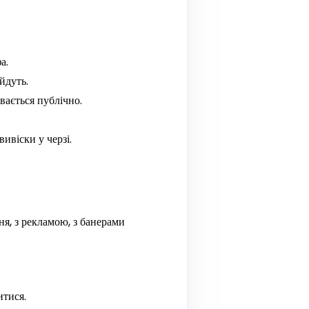
а.
йдуть.
вається публічно.
вивіски у черзі.
я, з рекламою, з банерами
итися.