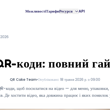
Можливості
Тарифи
Ресурси
API
 2026
QR-коди: повний га
QR Cake Team
•
Опубліковано
:
18 травня 2026 р. о 09:00
R-коди, щоб посилатися на відео — для меню, упаковки, 
ів. Де хостити відео, яка довжина працює і яких помилок 