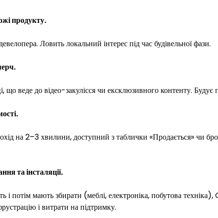
ожі продукту.
девелопера. Ловить локальний інтерес під час будівельної фази.
мерч.
, що веде до відео-закулісся чи ексклюзивного контенту. Будує п
мості.
рохід на 2–3 хвилини, доступний з таблички «Продається» чи б
ння та інсталяції.
ть і потім мають збирати (меблі, електроніка, побутова техніка),
фрустрацію і витрати на підтримку.