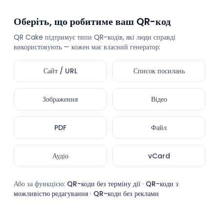
Оберіть, що робитиме ваш QR-код
QR Cake підтримує типи QR-кодів, які люди справді
використовують — кожен має власний генератор:
Сайт / URL
Список посилань
Зображення
Відео
PDF
Файл
Аудіо
vCard
Або за функцією:
QR-коди без терміну дії
·
QR-коди з
можливістю редагування
·
QR-коди без реклами