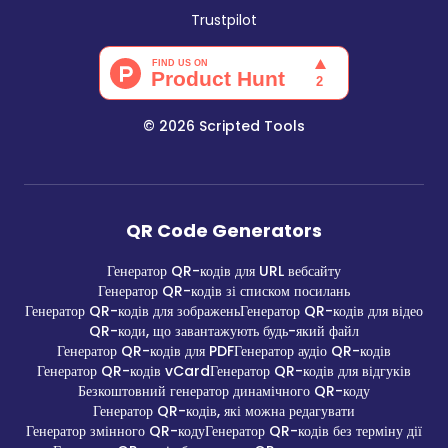
Trustpilot
©
2026
Scripted Tools
QR Code Generators
Генератор QR-кодів для URL вебсайту
Генератор QR-кодів зі списком посилань
Генератор QR-кодів для зображень
Генератор QR-кодів для відео
QR-коди, що завантажують будь-який файл
Генератор QR-кодів для PDF
Генератор аудіо QR-кодів
Генератор QR-кодів vCard
Генератор QR-кодів для відгуків
Безкоштовний генератор динамічного QR-коду
Генератор QR-кодів, які можна редагувати
Генератор змінного QR-коду
Генератор QR-кодів без терміну дії