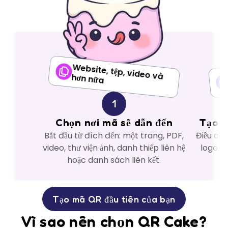
Website, tệp, video và hơn nữa
1
Chọn nơi mã sẽ dẫn đến
Tạo c
Bắt đầu từ đích đến: một trang, PDF,
Điều ch
video, thư viện ảnh, danh thiếp liên hệ
logo đ
hoặc danh sách liên kết.
Tạo mã QR đầu tiên của bạn
Vì sao nên chọn QR Cake?