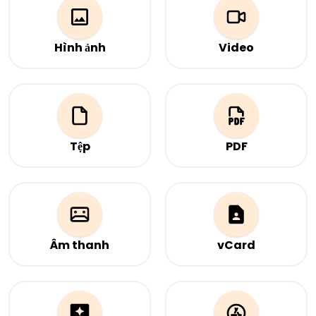
Hình ảnh
Video
Trỏ mã QR vào hình ảnh.
Giới thiệu câu chuyện,
sản phẩm hoặc bất kỳ nội
dung nào thu hút sự chú
ý của bạn qua video chỉ
với một lần quét.
Tệp
PDF
Tải lên tệp/các tệp mà
Tải lên tệp PDF mà bạn
bạn muốn mã QR trỏ tới
muốn mã QR trỏ tới
Âm thanh
vCard
Tải lên tệp âm thanh mà
Thông tin liên lạc của bạn
bạn muốn mã QR trỏ tới
trong nháy mắt. Quét để
chia sẻ thông tin của bạn
—luôn cập nhật, không