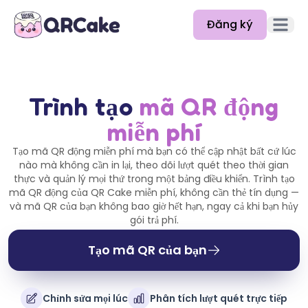
Đăng ký
Mở men
Tính năng
Bảng giá
Trình tạo
mã QR động
miễn phí
Blog
Tạo mã QR động miễn phí mà bạn có thể cập nhật bất cứ lúc
Tài liệu
nào mà không cần in lại, theo dõi lượt quét theo thời gian
thực và quản lý mọi thứ trong một bảng điều khiển. Trình tạo
Trợ giúp
mã QR động của QR Cake miễn phí, không cần thẻ tín dụng —
và mã QR của bạn không bao giờ hết hạn, ngay cả khi bạn hủy
API
gói trả phí.
Tạo mã QR của bạn
Chỉnh sửa mọi lúc
Phân tích lượt quét trực tiếp