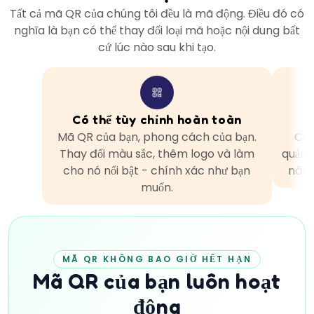
Tất cả mã QR của chúng tôi đều là mã động. Điều đó có
nghĩa là bạn có thể thay đổi loại mã hoặc nội dung bất
cứ lúc nào sau khi tạo.
Có thể tùy chỉnh hoàn toàn
Mã QR của bạn, phong cách của bạn.
Các
Thay đổi màu sắc, thêm logo và làm
quảng
cho nó nổi bật - chính xác như bạn
năn
muốn.
MÃ QR KHÔNG BAO GIỜ HẾT HẠN
Mã QR của bạn luôn hoạt
động