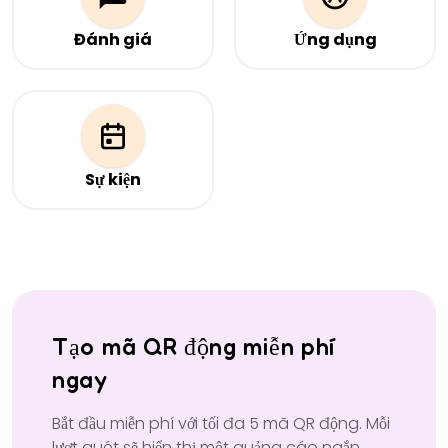
cần phải đưa danh thiếp.
Đánh giá
Ứng dụng
Thu thập đánh giá từ
Trang web để tải xuống
Google, Trustpilot, Yelp
ứng dụng di động
và nhiều nền tảng khác
trong một trang.
Sự kiện
Thông tin cho một sự
kiện
Tạo mã QR động miễn phí
ngay
Bắt đầu miễn phí với tối đa 5 mã QR động. Mỗi
lượt quét sẽ hiển thị một quảng cáo ngắn