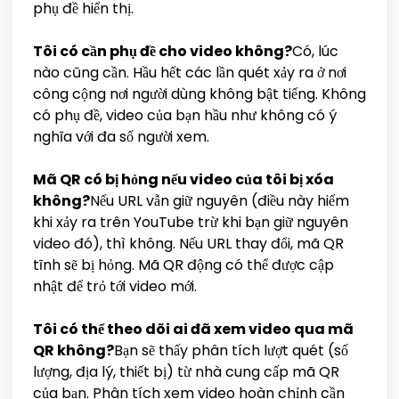
phụ đề hiển thị.
Tôi có cần phụ đề cho video không?
Có, lúc
nào cũng cần. Hầu hết các lần quét xảy ra ở nơi
công cộng nơi người dùng không bật tiếng. Không
có phụ đề, video của bạn hầu như không có ý
nghĩa với đa số người xem.
Mã QR có bị hỏng nếu video của tôi bị xóa
không?
Nếu URL vẫn giữ nguyên (điều này hiếm
khi xảy ra trên YouTube trừ khi bạn giữ nguyên
video đó), thì không. Nếu URL thay đổi, mã QR
tĩnh sẽ bị hỏng. Mã QR động có thể được cập
nhật để trỏ tới video mới.
Tôi có thể theo dõi ai đã xem video qua mã
QR không?
Bạn sẽ thấy phân tích lượt quét (số
lượng, địa lý, thiết bị) từ nhà cung cấp mã QR
của bạn. Phân tích xem video hoàn chỉnh cần