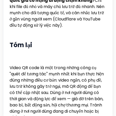
quốc gia có mạng di động chậm không?
Chỉ
khi file đủ nhỏ và máy chủ lưu trữ đủ nhanh. Nén
mạnh cho đối tượng quốc tế, và cân nhắc lưu trữ
ở gần vùng người xem (Cloudflare và YouTube
đều tự động xử lý việc này).
Tóm lại
Video QR code là một trong những công cụ
"quét để tương tác" mạnh nhất khi bạn thực hiện
đúng những điều cơ bản: video ngắn, có phụ đề,
lưu trữ không gây trở ngại, mã QR động để bạn
có thể cập nhật sau. Dùng ở nơi người dùng có
thời gian và động lực để xem — giá đỡ trên bàn,
bao bì, bất động sản, hội chợ thương mại. Tránh
dùng ở nơi người dùng đang di chuyển hoặc bị