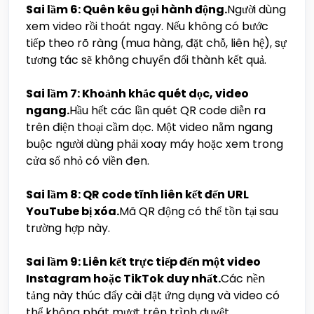
Sai lầm 6: Quên kêu gọi hành động.
Người dùng
xem video rồi thoát ngay. Nếu không có bước
tiếp theo rõ ràng (mua hàng, đặt chỗ, liên hệ), sự
tương tác sẽ không chuyển đổi thành kết quả.
Sai lầm 7: Khoảnh khắc quét dọc, video
ngang.
Hầu hết các lần quét QR code diễn ra
trên điện thoại cầm dọc. Một video nằm ngang
buộc người dùng phải xoay máy hoặc xem trong
cửa sổ nhỏ có viền đen.
Sai lầm 8: QR code tĩnh liên kết đến URL
YouTube bị xóa.
Mã QR động có thể tồn tại sau
trường hợp này.
Sai lầm 9: Liên kết trực tiếp đến một video
Instagram hoặc TikTok duy nhất.
Các nền
tảng này thúc đẩy cài đặt ứng dụng và video có
thể không phát mượt trên trình duyệt.