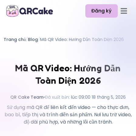
Đăng ký
Mở men
Tính năng
Trang chủ
/
Blog
/
Mã QR Video: Hướng Dẫn Toàn Diện 2026
Bảng giá
Blog
Mã QR Video: Hướng Dẫn
Tài liệu
Toàn Diện 2026
Trợ giúp
API
QR Cake Team
•
Đã xuất bản
:
lúc 09:00 18 tháng 5, 2026
Sử dụng mã QR để liên kết đến video — cho thực đơn,
bao bì, tiếp thị và trình diễn sản phẩm. Nơi lưu trữ video,
độ dài phù hợp, và những lỗi cần tránh.