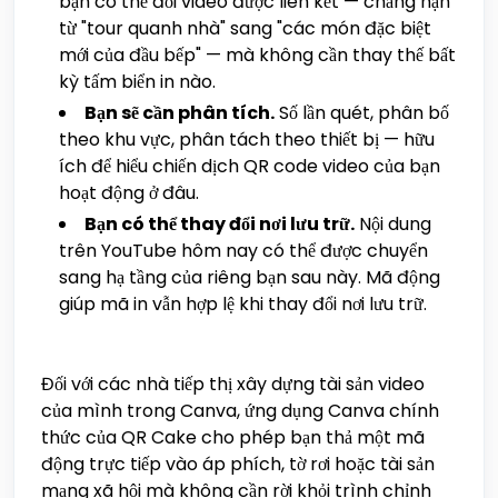
bạn có thể đổi video được liên kết — chẳng hạn
từ "tour quanh nhà" sang "các món đặc biệt
mới của đầu bếp" — mà không cần thay thế bất
kỳ tấm biển in nào.
Bạn sẽ cần phân tích.
Số lần quét, phân bố
theo khu vực, phân tách theo thiết bị — hữu
ích để hiểu chiến dịch QR code video của bạn
hoạt động ở đâu.
Bạn có thể thay đổi nơi lưu trữ.
Nội dung
trên YouTube hôm nay có thể được chuyển
sang hạ tầng của riêng bạn sau này. Mã động
giúp mã in vẫn hợp lệ khi thay đổi nơi lưu trữ.
Đối với các nhà tiếp thị xây dựng tài sản video
của mình trong Canva, ứng dụng Canva chính
thức của QR Cake cho phép bạn thả một mã
động trực tiếp vào áp phích, tờ rơi hoặc tài sản
mạng xã hội mà không cần rời khỏi trình chỉnh