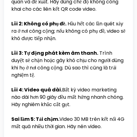
quan và đề xuất. Hãy dùng chế độ không công
khai cho các liên kết QR code video.
Lỗi 2: Không có phụ đề.
Hầu hết các lần quét xảy
ra ở nơi công cộng; nếu không có phụ đề, video sẽ
khó được tiếp nhận.
Lỗi 3: Tự động phát kèm âm thanh.
Trình
duyệt sẽ chặn hoặc gây khó chịu cho người dùng
khi họ ở nơi công cộng. Dù sao thì cũng là trải
nghiệm tệ.
Lỗi 4: Video quá dài.
Bất kỳ video marketing
nào dài hơn 90 giây đều mất hứng nhanh chóng.
Hãy nghiêm khắc cắt gọt.
Sai lầm 5: Tải chậm.
Video 30 MB trên kết nối 4G
mất quá nhiều thời gian. Hãy nén video.