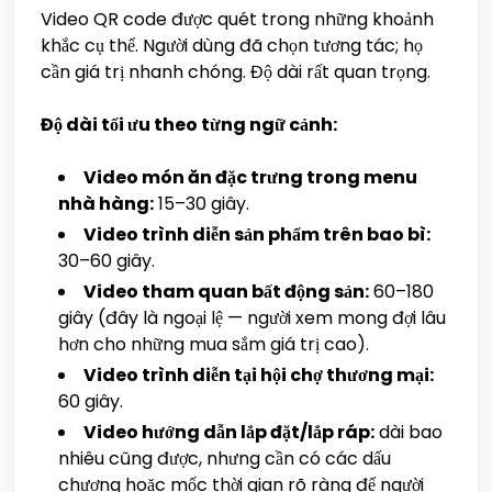
Video QR code được quét trong những khoảnh
khắc cụ thể. Người dùng đã chọn tương tác; họ
cần giá trị nhanh chóng. Độ dài rất quan trọng.
Độ dài tối ưu theo từng ngữ cảnh:
Video món ăn đặc trưng trong menu
nhà hàng:
15–30 giây.
Video trình diễn sản phẩm trên bao bì:
30–60 giây.
Video tham quan bất động sản:
60–180
giây (đây là ngoại lệ — người xem mong đợi lâu
hơn cho những mua sắm giá trị cao).
Video trình diễn tại hội chợ thương mại:
60 giây.
Video hướng dẫn lắp đặt/lắp ráp:
dài bao
nhiêu cũng được, nhưng cần có các dấu
chương hoặc mốc thời gian rõ ràng để người