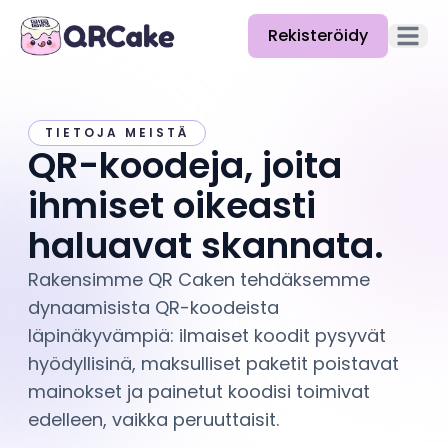
Rekisteröidy
Avaa pä
Ominaisuudet
TIETOJA MEISTÄ
Hinnat
QR-koodeja, joita
Blogi
ihmiset oikeasti
Dokumentaatio
haluavat skannata.
Ohje
Rakensimme QR Caken tehdäksemme
dynaamisista QR-koodeista
API
läpinäkyvämpiä: ilmaiset koodit pysyvät
hyödyllisinä, maksulliset paketit poistavat
mainokset ja painetut koodisi toimivat
edelleen, vaikka peruuttaisit.