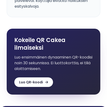
palvelevat käyttäjiä eivätkä hallituksen
esityskalvoja.
Kokeile QR Cakea
ilmaiseksi
Luo ensimmäinen dynaaminen QR-koodisi
noin 30 sekunnissa. Ei luottokorttia, ei tiliä
aloittamiseen.
Luo QR-koodi