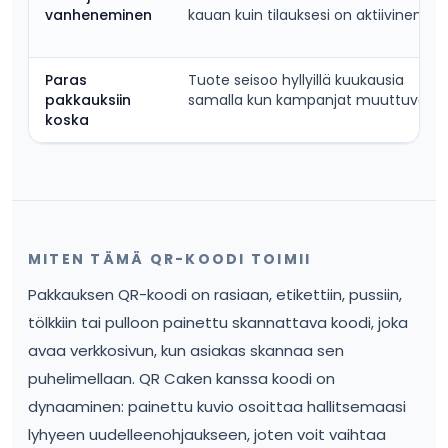
vanheneminen
kauan kuin tilauksesi on aktiivinen
Paras
Tuote seisoo hyllyillä kuukausia
pakkauksiin
samalla kun kampanjat muuttuvat
koska
MITEN TÄMÄ QR-KOODI TOIMII
Pakkauksen QR-koodi on rasiaan, etikettiin, pussiin,
tölkkiin tai pulloon painettu skannattava koodi, joka
avaa verkkosivun, kun asiakas skannaa sen
puhelimellaan. QR Caken kanssa koodi on
dynaaminen: painettu kuvio osoittaa hallitsemaasi
lyhyeen uudelleenohjaukseen, joten voit vaihtaa