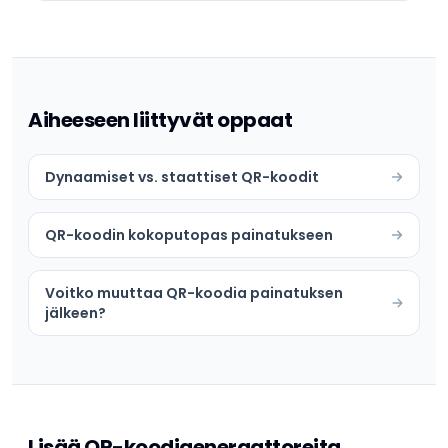
Aiheeseen liittyvät oppaat
Dynaamiset vs. staattiset QR-koodit
QR-koodin kokoputopas painatukseen
Voitko muuttaa QR-koodia painatuksen
jälkeen?
Lisää QR-koodigeneraattoreita