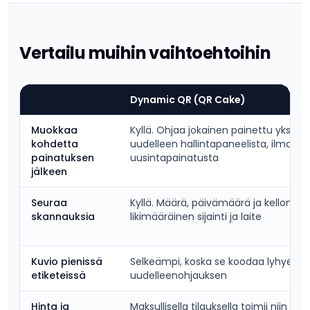
Vertailu muihin vaihtoehtoihin
Dynamic QR (QR Cake)
Muokkaa
Kyllä. Ohjaa jokainen painettu yksikkö
kohdetta
uudelleen hallintapaneelista, ilman
painatuksen
uusintapainatusta
jälkeen
Seuraa
Kyllä. Määrä, päivämäärä ja kellonaika
skannauksia
likimääräinen sijainti ja laite
Kuvio pienissä
Selkeämpi, koska se koodaa lyhyen
etiketeissä
uudelleenohjauksen
Hinta ja
Maksullisella tilauksella toimii niin