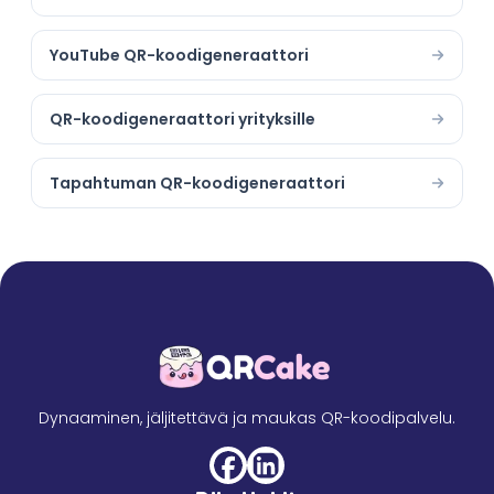
YouTube QR-koodigeneraattori
QR-koodigeneraattori yrityksille
Tapahtuman QR-koodigeneraattori
Dynaaminen, jäljitettävä ja maukas QR-koodipalvelu.