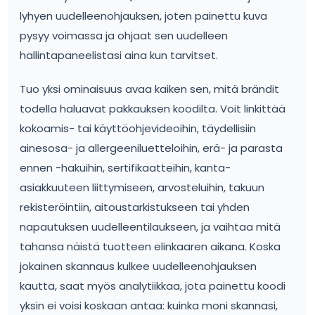
lyhyen uudelleenohjauksen, joten painettu kuva
pysyy voimassa ja ohjaat sen uudelleen
hallintapaneelistasi aina kun tarvitset.
Tuo yksi ominaisuus avaa kaiken sen, mitä brändit
todella haluavat pakkauksen koodilta. Voit linkittää
kokoamis- tai käyttöohjevideoihin, täydellisiin
ainesosa- ja allergeeniluetteloihin, erä- ja parasta
ennen -hakuihin, sertifikaatteihin, kanta-
asiakkuuteen liittymiseen, arvosteluihin, takuun
rekisteröintiin, aitoustarkistukseen tai yhden
napautuksen uudelleentilaukseen, ja vaihtaa mitä
tahansa näistä tuotteen elinkaaren aikana. Koska
jokainen skannaus kulkee uudelleenohjauksen
kautta, saat myös analytiikkaa, jota painettu koodi
yksin ei voisi koskaan antaa: kuinka moni skannasi,