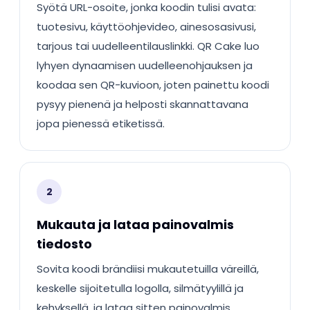
Syötä URL-osoite, jonka koodin tulisi avata:
tuotesivu, käyttöohjevideo, ainesosasivusi,
tarjous tai uudelleentilauslinkki. QR Cake luo
lyhyen dynaamisen uudelleenohjauksen ja
koodaa sen QR-kuvioon, joten painettu koodi
pysyy pienenä ja helposti skannattavana
jopa pienessä etiketissä.
2
Mukauta ja lataa painovalmis
tiedosto
Sovita koodi brändiisi mukautetuilla väreillä,
keskelle sijoitetulla logolla, silmätyylillä ja
kehyksellä, ja lataa sitten painovalmis