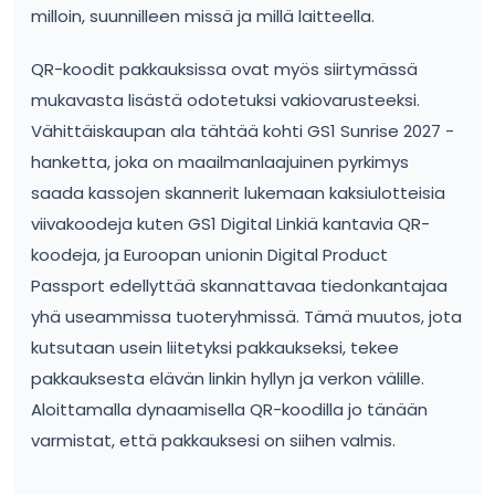
milloin, suunnilleen missä ja millä laitteella.
QR-koodit pakkauksissa ovat myös siirtymässä
mukavasta lisästä odotetuksi vakiovarusteeksi.
Vähittäiskaupan ala tähtää kohti GS1 Sunrise 2027 -
hanketta, joka on maailmanlaajuinen pyrkimys
saada kassojen skannerit lukemaan kaksiulotteisia
viivakoodeja kuten GS1 Digital Linkiä kantavia QR-
koodeja, ja Euroopan unionin Digital Product
Passport edellyttää skannattavaa tiedonkantajaa
yhä useammissa tuoteryhmissä. Tämä muutos, jota
kutsutaan usein liitetyksi pakkaukseksi, tekee
pakkauksesta elävän linkin hyllyn ja verkon välille.
Aloittamalla dynaamisella QR-koodilla jo tänään
varmistat, että pakkauksesi on siihen valmis.