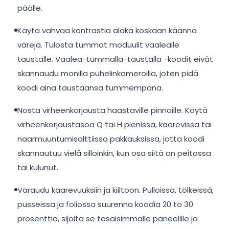
päälle.
Käytä vahvaa kontrastia äläkä koskaan käännä
värejä. Tulosta tummat moduulit vaalealle
taustalle. Vaalea-tummalla-taustalla -koodit eivät
skannaudu monilla puhelinkameroilla, joten pidä
koodi aina taustaansa tummempana.
Nosta virheenkorjausta haastaville pinnoille. Käytä
virheenkorjaustasoa Q tai H pienissä, kaarevissa tai
naarmuuntumisalttiissa pakkauksissa, jotta koodi
skannautuu vielä silloinkin, kun osa siitä on peitossa
tai kulunut.
Varaudu kaarevuuksiin ja kiiltoon. Pulloissa, tölkeissä,
pusseissa ja foliossa suurenna koodia 20 to 30
prosenttia, sijoita se tasaisimmalle paneelille ja