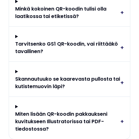
Minkä kokoinen QR-koodin tulisi olla
+
laatikossa tai etiketissä?
Tarvitsenko GS1 QR-koodin, vai riittääkö
+
tavallinen?
Skannautuuko se kaarevasta pullosta tai
+
kutistemuovin läpi?
Miten lisään QR-koodin pakkaukseni
+
kuvitukseen Illustratorissa tai PDF-
tiedostossa?