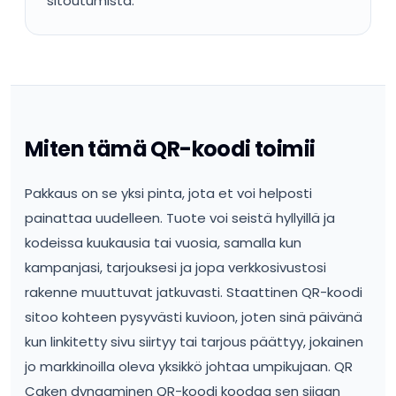
sitoutumista.
Miten tämä QR-koodi toimii
Pakkaus on se yksi pinta, jota et voi helposti
painattaa uudelleen. Tuote voi seistä hyllyillä ja
kodeissa kuukausia tai vuosia, samalla kun
kampanjasi, tarjouksesi ja jopa verkkosivustosi
rakenne muuttuvat jatkuvasti. Staattinen QR-koodi
sitoo kohteen pysyvästi kuvioon, joten sinä päivänä
kun linkitetty sivu siirtyy tai tarjous päättyy, jokainen
jo markkinoilla oleva yksikkö johtaa umpikujaan. QR
Caken dynaaminen QR-koodi koodaa sen sijaan