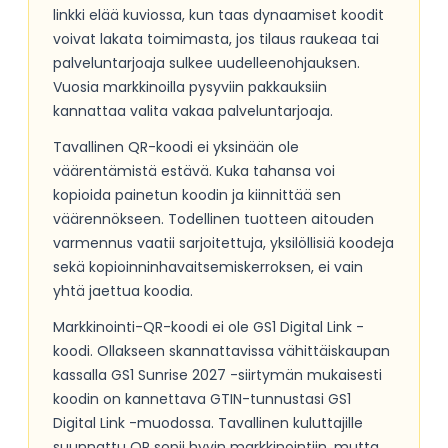
linkki elää kuviossa, kun taas dynaamiset koodit
voivat lakata toimimasta, jos tilaus raukeaa tai
palveluntarjoaja sulkee uudelleenohjauksen.
Vuosia markkinoilla pysyviin pakkauksiin
kannattaa valita vakaa palveluntarjoaja.
Tavallinen QR-koodi ei yksinään ole
väärentämistä estävä. Kuka tahansa voi
kopioida painetun koodin ja kiinnittää sen
väärennökseen. Todellinen tuotteen aitouden
varmennus vaatii sarjoitettuja, yksilöllisiä koodeja
sekä kopioinninhavaitsemiskerroksen, ei vain
yhtä jaettua koodia.
Markkinointi-QR-koodi ei ole GS1 Digital Link -
koodi. Ollakseen skannattavissa vähittäiskaupan
kassalla GS1 Sunrise 2027 -siirtymän mukaisesti
koodin on kannettava GTIN-tunnustasi GS1
Digital Link -muodossa. Tavallinen kuluttajille
suunnattu QR sopii hyvin markkinointiin, mutta