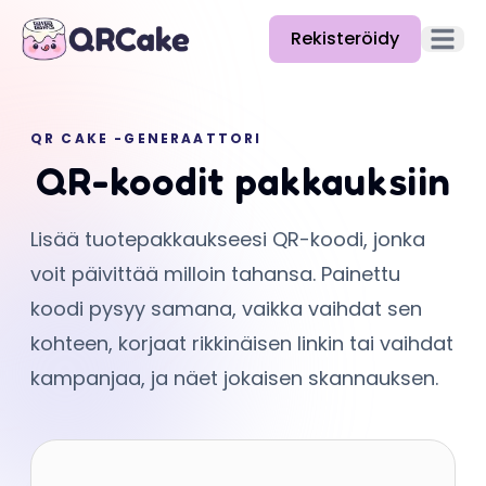
Rekisteröidy
Avaa pä
Ominaisuudet
QR CAKE -GENERAATTORI
Hinnat
QR-koodit pakkauksiin
Blogi
Lisää tuotepakkaukseesi QR-koodi, jonka
Dokumentaatio
voit päivittää milloin tahansa. Painettu
Ohje
koodi pysyy samana, vaikka vaihdat sen
kohteen, korjaat rikkinäisen linkin tai vaihdat
API
kampanjaa, ja näet jokaisen skannauksen.