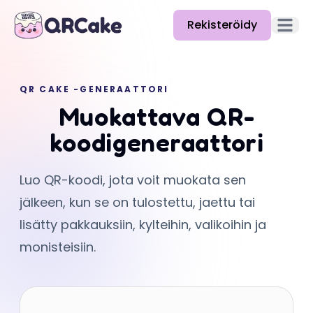
Rekisteröidy
Avaa pä
Ominaisuudet
QR CAKE -GENERAATTORI
Hinnat
Muokattava QR-
Blogi
koodigeneraattori
Dokumentaatio
Luo QR-koodi, jota voit muokata sen
Ohje
jälkeen, kun se on tulostettu, jaettu tai
API
lisätty pakkauksiin, kylteihin, valikoihin ja
monisteisiin.