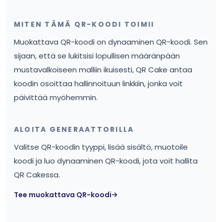
MITEN TÄMÄ QR-KOODI TOIMII
Muokattava QR-koodi on dynaaminen QR-koodi. Sen
sijaan, että se lukitsisi lopullisen määränpään
mustavalkoiseen malliin ikuisesti, QR Cake antaa
koodin osoittaa hallinnoituun linkkiin, jonka voit
päivittää myöhemmin.
ALOITA GENERAATTORILLA
Valitse QR-koodin tyyppi, lisää sisältö, muotoile
koodi ja luo dynaaminen QR-koodi, jota voit hallita
QR Cakessa.
Tee muokattava QR-koodi