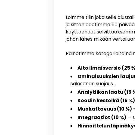
Loimme tilin jokaiselle alus
ja sitten odotimme 60 päivää
käyttöehdot selvittääksemme,
johon lähes mikään vertailuart
Painotimme kategorioita näin
Aito ilmaisversio (25 
Ominaisuuksien laajuu
salasanan suojaus.
Analytiikan laatu (15 
Koodin kestoikä (15 %)
Muokattavuus (10 %)
—
Integraatiot (10 %)
— C
Hinnoittelun läpinäky