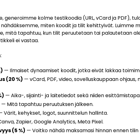
talle, generoimme kolme testikoodia (URL, vCard ja PDF), 
 nähdäksemme, miten koodit ja tilit kehittyivät. Luimme m
 mitä tapahtuu, kun tilit peruutetaan tai palautetaan a
ikkeli ei vastaa.
:
%)
— Ilmaiset dynaamiset koodit, jotka eivät lakkaa toim
s (20 %)
— vCard, PDF, video, sovelluskauppaan ohjaus, 
%)
— Aika-, sijainti- ja laitetiedot sekä niiden esittämistapa
— Mitä tapahtuu peruutuksen jälkeen.
 Värit, kehykset, logot, suunnittelun hallinta.
anva, Zapier, Google Analytics, Meta Pixel.
vyys (5 %)
— Voitko nähdä maksamasi hinnan ennen tilin 