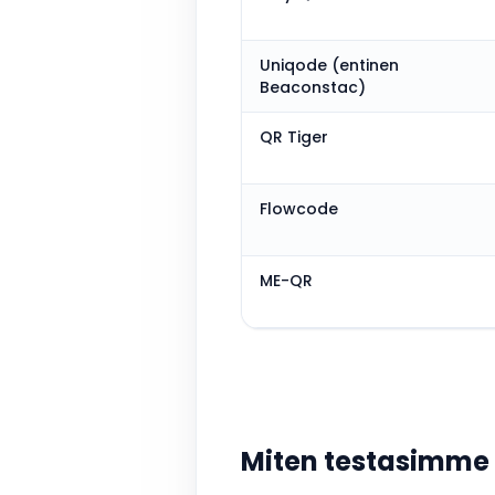
Uniqode (entinen
Beaconstac)
QR Tiger
Flowcode
ME-QR
Miten testasimme