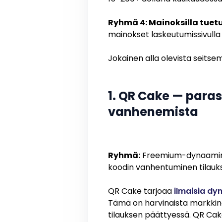
Ryhmä 4: Mainoksilla tuetu
mainokset laskeutumissivulla t
Jokainen alla olevista seitse
1. QR Cake — para
vanhenemista
Ryhmä:
Freemium-dynaamin
koodin vanhentuminen tilauk
QR Cake tarjoaa
ilmaisia d
Tämä on harvinaista markkino
tilauksen päättyessä. QR Cake