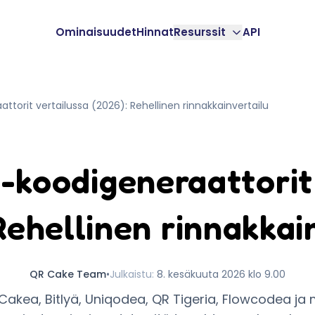
Ominaisuudet
Hinnat
Resurssit
API
torit vertailussa (2026): Rehellinen rinnakkainvertailu
koodigeneraattorit
Rehellinen rinnakkai
QR Cake Team
•
Julkaistu
:
8. kesäkuuta 2026 klo 9.00
akea, Bitlyä, Uniqodea, QR Tigeria, Flowcodea ja m