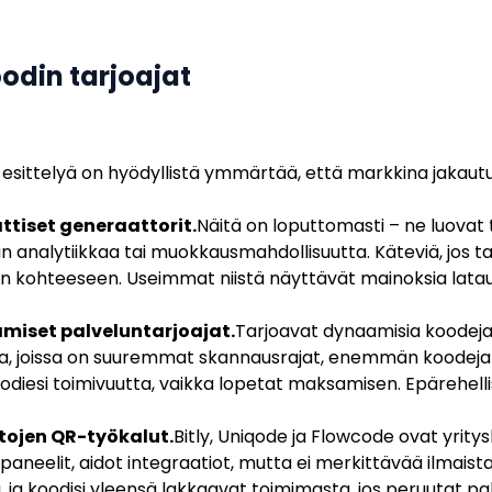
odin tarjoajat
esittelyä on hyödyllistä ymmärtää, että markkina jakaut
ttiset generaattorit.
Näitä on loputtomasti – ne luovat 
n analytiikkaa tai muokkausmahdollisuutta. Käteviä, jos ta
n kohteeseen. Useimmat niistä näyttävät mainoksia lataus
iset palveluntarjoajat.
Tarjoavat dynaamisia koodeja i
a, joissa on suuremmat skannausrajat, enemmän koodeja 
oodiesi toimivuutta, vaikka lopetat maksamisen. Epärehell
tojen QR-työkalut.
Bitly, Uniqode ja Flowcode ovat yrity
intapaneelit, aidot integraatiot, mutta ei merkittävää ilma
 ja koodisi yleensä lakkaavat toimimasta, jos peruutat pal