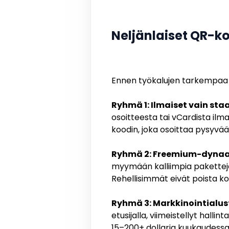
Neljänlaiset QR-ko
Ennen työkalujen tarkempaa 
Ryhmä 1: Ilmaiset vain staa
osoitteesta tai vCardista ilma
koodin, joka osoittaa pysyvää
Ryhmä 2: Freemium-dynaam
myymään kalliimpia pakettej
Rehellisimmät eivät poista k
Ryhmä 3: Markkinointialus
etusijalla, viimeistellyt hall
15–200+ dollaria kuukaudessa,