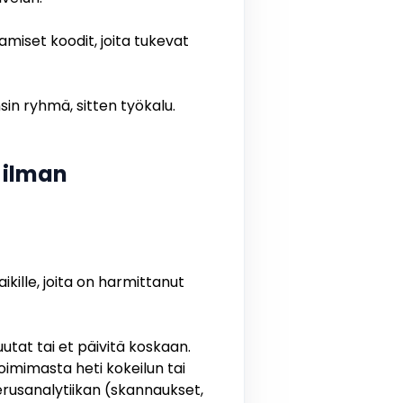
iset koodit, joita tukevat
sin ryhmä, sitten työkalu.
 ilman
aikille, joita on harmittanut
utat tai et päivitä koskaan.
imimasta heti kokeilun tai
erusanalytiikan (skannaukset,