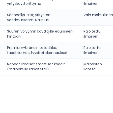
yrityskäyttöliittymä
ilmainen
Säännellyt alat; yritysten
Vain maksullinen
vaatimustenmukaisuus
Suuren volyymin käyttäjille edulliseen
Rajoitettu
hintaan
ilmainen
Premium-brändin estetiikka;
Rajoitettu
tapahtumat; fyysiset skannaukset
ilmainen
Nopeat ilmaiset staattiset koodit
Mainosten
(mainoksilla rahoitettu)
kanssa