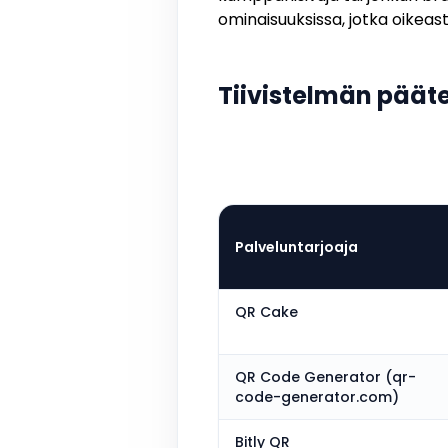
ominaisuuksissa, jotka oikeast
Tiivistelmän päät
Palveluntarjoaja
QR Cake
QR Code Generator (qr-
code-generator.com)
Bitly QR