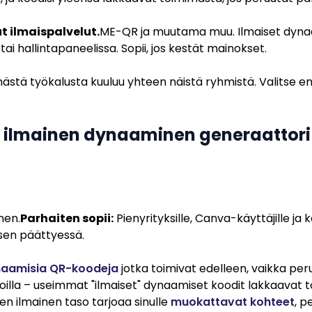
t ilmaispalvelut.
ME-QR ja muutama muu. Ilmaiset dynaam
ai hallintapaneelissa. Sopii, jos kestät mainokset.
mästä työkalusta kuuluu yhteen näistä ryhmistä. Valitse en
s ilmainen dynaaminen generaattori
en.
Parhaiten sopii:
Pienyrityksille, Canva-käyttäjille ja k
sen päättyessä.
ynaamisia QR-koodeja
jotka toimivat edelleen, vaikka peru
illa – useimmat "ilmaiset" dynaamiset koodit lakkaavat to
n ilmainen taso tarjoaa sinulle
muokattavat kohteet
, p