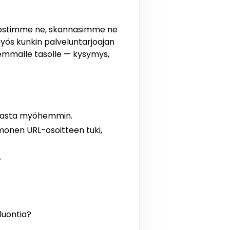
tulostimme ne, skannasimme ne
yös kunkin palveluntarjoajan
lemmalle tasolle — kysymys,
imasta myöhemmin.
monen URL-osoitteen tuki,
.
luontia?