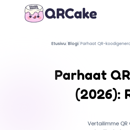
Etusivu
/
Blogi
/
Parhaat QR-koodigeneraat
Parhaat QR-
(2026): 
Vertailimme QR C