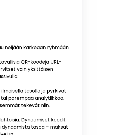
uu neljään karkeaan ryhmään.
tavallisia QR-koodeja URL-
rvitset vain yksittäisen
sivulla.
lmaisella tasolla ja pyrkivät
tai parempaa analytiikkaa.
isemmät tekevät niin.
slähtöisiä. Dynaamiset koodit
ista dynaamista tasoa – maksat
velun.