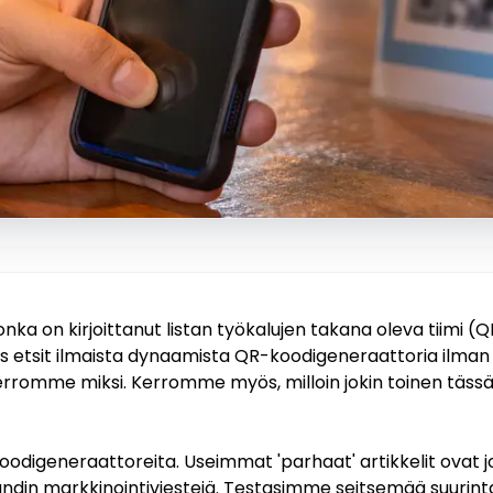
onka on kirjoittanut listan työkalujen takana oleva tiimi (Q
jos etsit ilmaista dynaamista QR-koodigeneraattoria ilm
erromme miksi. Kerromme myös, milloin jokin toinen tässä 
igeneraattoreita. Useimmat 'parhaat' artikkelit ovat jo
ndin markkinointiviestejä. Testasimme seitsemää suurinta