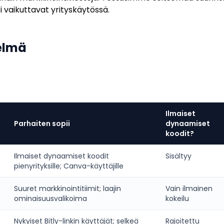
i vaikuttavat yrityskäytössä.
elmä
Ilmaiset
Parhaiten sopii
dynaamiset
koodit?
Ilmaiset dynaamiset koodit
Sisältyy
pienyrityksille; Canva-käyttäjille
Suuret markkinointitiimit; laajin
Vain ilmainen
ominaisuusvalikoima
kokeilu
Nykyiset Bitly-linkin käyttäjät; selkeä
Rajoitettu