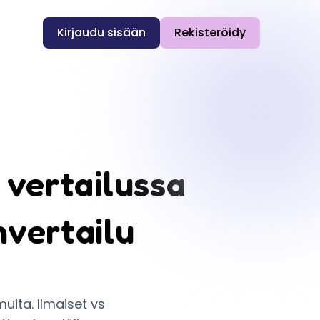
Kirjaudu sisään
Rekisteröidy
 vertailussa
nvertailu
uita. Ilmaiset vs