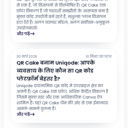
से एक है, जो विज्ञापनों से वित्तपोषित है। QR Cake एक
छोटा विकल्प है जो पारदर्शी समझौतों के आसपास बना है:
मुफ़्त कोड उपयोगी बने रहते हैं, सशुल्क प्लान विज्ञापन
हटा देते हैं। अलग व्यापार मॉडल, अलग सर्वोत्तम-अनुकूल
उपयोगकर्ता।
और पढ़ें
30 मार्च 2026
10 मिनट का पठन
QR Cake बनाम Uniqode: आपके
व्यवसाय के लिए कौन सा QR कोड
प्लेटफ़ॉर्म बेहतर है?
Uniqode डायनामिक QR कोड में एंटरप्राइज़ क्षेत्र का
अग्रणी है। QR Cake एक छोटा, अधिक केंद्रित विकल्प है
जिसमें मुफ़्त स्तर और एक आधिकारिक Canva ऐप
शामिल है। यहां QR Cake टीम की ओर से एक ईमानदार
आमने-सामने तुलना है।
और पढ़ें