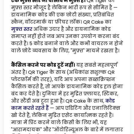
एक मुफ़्त स्तर जो वास्तव में मुफ़्त है।
QR Tiger का
मुफ़्त स्तर मौजूद है लेकिन भारी रूप से सीमित है —
डायनामिक कोड की एक छोटी संख्या, प्रतिबंधित
स्कैन, वॉटरमार्क या फ़ीचर लॉक। QR Cake का
मुफ़्त स्तर
अधिक उदार है और डायनामिक कोड
समाप्त नहीं होते जब आप उनका उपयोग करना बंद
करते हैं। 5 कोड बनाने वाले और कभी वायरल न होने
वाले छोटे व्यवसाय के लिए, "मुफ़्त" मायने रखता है।
कैंसिल करने पर कोड टूटें नहीं।
यह सबसे महत्वपूर्ण
अंतर है। QR Tiger के साथ (अधिकांश सशुल्क QR
प्लेटफ़ॉर्म की तरह), यदि आप अपना सब्सक्रिप्शन
कैंसिल करते हैं, तो आपके डायनामिक कोड हल होना
बंद कर देते हैं। दुनिया में हर मुद्रित फ़्लायर, स्टिकर,
और स्टैंडी अब टूटा हुआ है। QR Cake के साथ,
कोड
काम करते रहते हैं
— आप एडिटिंग और एनालिटिक्स
खो देते हैं, लेकिन मुद्रित एसेट कार्यात्मक रहते हैं।
मात्रा में प्रिंट करने वाले किसी के लिए भी, यह
"आरामदायक" और "ऑटोरिन्यूअल के बारे में लगातार