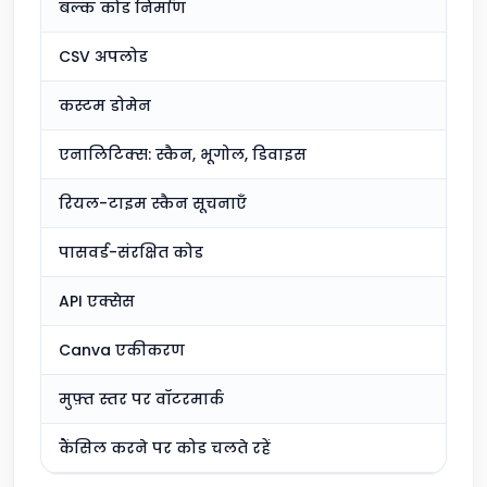
बल्क कोड निर्माण
सश
CSV अपलोड
सश
कस्टम डोमेन
सश
एनालिटिक्स: स्कैन, भूगोल, डिवाइस
शा
रियल-टाइम स्कैन सूचनाएँ
सश
पासवर्ड-संरक्षित कोड
सश
API एक्सेस
शा
Canva एकीकरण
शा
मुफ़्त स्तर पर वॉटरमार्क
शाम
कैंसिल करने पर कोड चलते रहें
शा