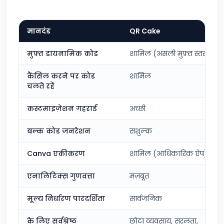
मानदंड
QR Cake
मुफ़्त डायनामिक कोड
शामिल (असली मुफ़्त स्तर)
कैंसिल करने पर कोड
शामिल
चलते रहें
कस्टमाइज़ेशन गहराई
अच्छी
बल्क कोड जनरेशन
सशुल्क
Canva एकीकरण
शामिल (आधिकारिक ऐप)
एनालिटिक्स गुणवत्ता
मज़बूत
मूल्य निर्धारण पारदर्शिता
सार्वजनिक
के लिए सर्वश्रेष्ठ
छोटा व्यवसाय, सरलता,