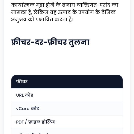
कार्यात्मक मुद्दा होने के बजाय व्यक्तिगत-पसंद का
मामला है, लेकिन यह उत्पाद के उपयोग के दैनिक
अनुभव को प्रभावित करता है।
फ़ीचर-दर-फ़ीचर तुलना
फ़ीचर
QR
URL कोड
शा
vCard कोड
शा
PDF / फ़ाइल होस्टिंग
शा