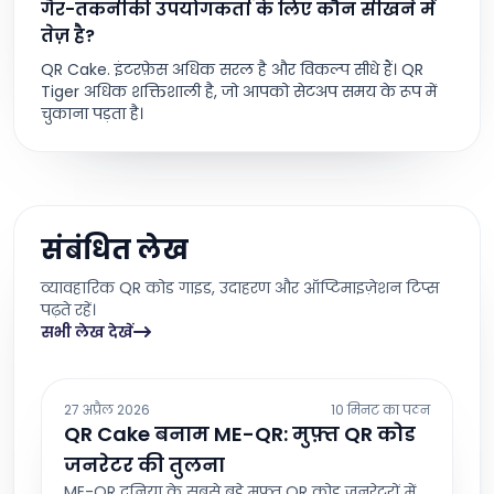
गैर-तकनीकी उपयोगकर्ता के लिए कौन सीखने में
तेज़ है?
QR Cake. इंटरफ़ेस अधिक सरल है और विकल्प सीधे हैं। QR
Tiger अधिक शक्तिशाली है, जो आपको सेटअप समय के रूप में
चुकाना पड़ता है।
संबंधित लेख
व्यावहारिक QR कोड गाइड, उदाहरण और ऑप्टिमाइज़ेशन टिप्स
पढ़ते रहें।
सभी लेख देखें
27 अप्रैल 2026
10 मिनट का पठन
QR Cake बनाम ME-QR: मुफ़्त QR कोड
जनरेटर की तुलना
ME-QR दुनिया के सबसे बड़े मुफ़्त QR कोड जनरेटरों में