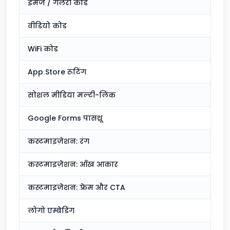
इमेज / गैलरी कोड
शा
वीडियो कोड
शा
WiFi कोड
शा
App Store रूटिंग
शा
सोशल मीडिया मल्टी-लिंक
शा
Google Forms पासथ्रू
शा
कस्टमाइज़ेशन: रंग
शा
कस्टमाइज़ेशन: आँख आकार
बे
कस्टमाइज़ेशन: फ़्रेम और CTA
शा
लोगो एम्बेडिंग
शा