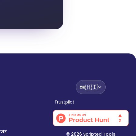
🇭🇮
Trustpilot
नजर
©
2026
Scripted Tools