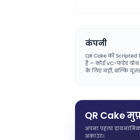
कंपनी
QR Cake को Scripted Too
हैं — कोई VC-फंडेड ग्रो
के लिए नहीं, बल्कि यूज़र्
QR Cake मुफ़
अपना पहला डायनामिक QR
अकाउंट।