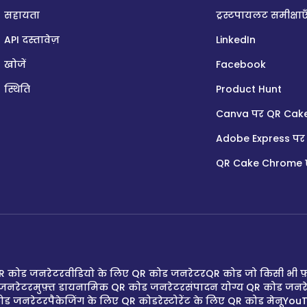
सहायता
ट्रस्टपायलट समीक्षाए
API दस्तावेज़
LinkedIn
खोजें
Facebook
स्थिति
Product Hunt
Canva पर QR Cak
Adobe Express पर
QR Cake Chrome ए
R कोड जनरेटर
वीडियो के लिए QR कोड जनरेटर
QR कोड जो किसी भी फ़
 जनरेटर
मुफ़्त डायनामिक QR कोड जनरेटर
संपादन योग्य QR कोड जनर
कोड जनरेटर
पैकेजिंग के लिए QR कोड
रेस्टोरेंट के लिए QR कोड मेनू
YouT