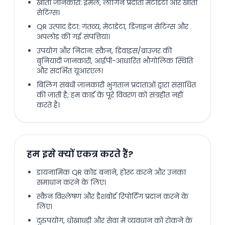
खाता जानकारी: ईमेल, लॉगिन प्रदाता मेटाडेटा और खाता
सेटिंग्स।
QR उत्पाद डेटा: गंतव्य, मेटाडेटा, डिज़ाइन सेटिंग्स और
अपलोड की गई संपत्तियां।
उपयोग और निदान: स्कैन, डिवाइस/ब्राउज़र की
बुनियादी जानकारी, आईपी-आधारित भौगोलिक स्थिति
और संदर्भित यूआरएल।
बिलिंग संबंधी जानकारी भुगतान प्रदाताओं द्वारा संसाधित
की जाती है; हम कार्ड के पूरे विवरण को संग्रहीत नहीं
करते हैं।
हम इसे क्यों एकत्र करते हैं?
डायनामिक QR कोड बनाने, होस्ट करने और उनका
समाधान करने के लिए।
स्कैन विश्लेषण और डैशबोर्ड रिपोर्टिंग प्रदान करने के
लिए।
दुरुपयोग, धोखाधड़ी और सेवा में व्यवधान को रोकने के