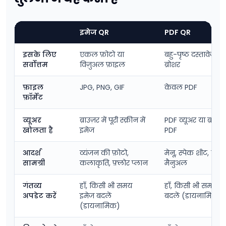
इमेज QR
PDF QR
इसके लिए
एकल फ़ोटो या
बहु-पृष्ठ दस्तावेज़,
सर्वोत्तम
विज़ुअल फ़ाइल
ब्रोशर
फ़ाइल
JPG, PNG, GIF
केवल PDF
फ़ॉर्मेट
व्यूअर
ब्राउज़र में पूरी स्क्रीन में
PDF व्यूअर या ब्राउज़
खोलता है
इमेज
PDF
आदर्श
व्यंजन की फ़ोटो,
मेनू, स्पेक शीट, निर्दे
सामग्री
कलाकृति, फ़्लोर प्लान
मैनुअल
गंतव्य
हाँ, किसी भी समय
हाँ, किसी भी समय P
अपडेट करें
इमेज बदलें
बदलें (डायनामिक)
(डायनामिक)