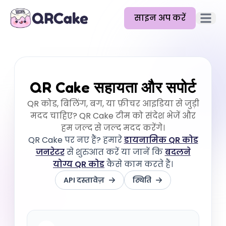
साइन अप करें
मुख्य मेन
विशेषताएँ
मूल्य निर्धारण
QR Cake सहायता और सपोर्ट
ब्लॉग
QR कोड, बिलिंग, बग, या फ़ीचर आइडिया से जुड़ी
दस्तावेज़
मदद चाहिए? QR Cake टीम को संदेश भेजें और
हम जल्द से जल्द मदद करेंगे।
मदद
QR Cake पर नए हैं? हमारे
डायनामिक QR कोड
जनरेटर
से शुरुआत करें या जानें कि
बदलने
API
योग्य QR कोड
कैसे काम करते हैं।
API दस्तावेज़
स्थिति