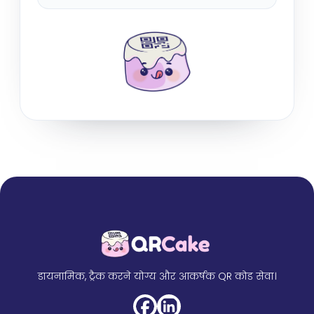
डायनामिक, ट्रैक करने योग्य और आकर्षक QR कोड सेवा।