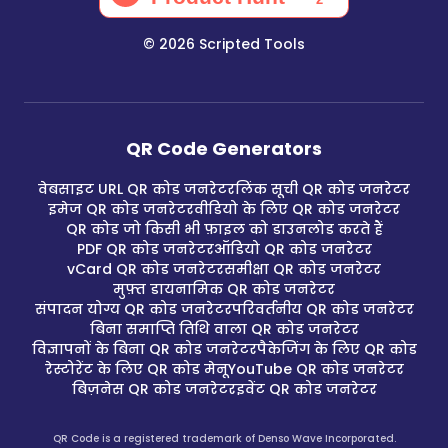
©
2026
Scripted Tools
QR Code Generators
वेबसाइट URL QR कोड जनरेटर
लिंक सूची QR कोड जनरेटर
इमेज QR कोड जनरेटर
वीडियो के लिए QR कोड जनरेटर
QR कोड जो किसी भी फ़ाइल को डाउनलोड करते हैं
PDF QR कोड जनरेटर
ऑडियो QR कोड जनरेटर
vCard QR कोड जनरेटर
समीक्षा QR कोड जनरेटर
मुफ़्त डायनामिक QR कोड जनरेटर
संपादन योग्य QR कोड जनरेटर
परिवर्तनीय QR कोड जनरेटर
बिना समाप्ति तिथि वाला QR कोड जनरेटर
विज्ञापनों के बिना QR कोड जनरेटर
पैकेजिंग के लिए QR कोड
रेस्टोरेंट के लिए QR कोड मेनू
YouTube QR कोड जनरेटर
बिज़नेस QR कोड जनरेटर
इवेंट QR कोड जनरेटर
QR Code is a registered trademark of Denso Wave Incorporated.