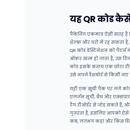
यह QR कोड कैस
पैकेजिंग एकमात्र ऐसी सतह है 
शेल्फ़ और घरों में रह सकता ह
QR कोड डेस्टिनेशन को पैटर्न 
ऑफ़र खत्म हो जाता है, उस दि
कोड इसके बजाय एक छोटा रीडाय
उसे अपने डैशबोर्ड से किसी नए 
यही एक खूबी पैक पर लगे कोड से
एलर्जन सूची, बैच और एक्सपायर
टैप रीऑर्डर से जोड़ सकते हैं, 
गुज़रता है, इसलिए आपको ऐसे ए
कब, लगभग कहां और किस डि