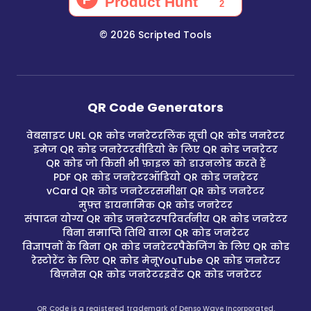
©
2026
Scripted Tools
QR Code Generators
वेबसाइट URL QR कोड जनरेटर
लिंक सूची QR कोड जनरेटर
इमेज QR कोड जनरेटर
वीडियो के लिए QR कोड जनरेटर
QR कोड जो किसी भी फ़ाइल को डाउनलोड करते हैं
PDF QR कोड जनरेटर
ऑडियो QR कोड जनरेटर
vCard QR कोड जनरेटर
समीक्षा QR कोड जनरेटर
मुफ़्त डायनामिक QR कोड जनरेटर
संपादन योग्य QR कोड जनरेटर
परिवर्तनीय QR कोड जनरेटर
बिना समाप्ति तिथि वाला QR कोड जनरेटर
विज्ञापनों के बिना QR कोड जनरेटर
पैकेजिंग के लिए QR कोड
रेस्टोरेंट के लिए QR कोड मेनू
YouTube QR कोड जनरेटर
बिज़नेस QR कोड जनरेटर
इवेंट QR कोड जनरेटर
QR Code is a registered trademark of Denso Wave Incorporated.