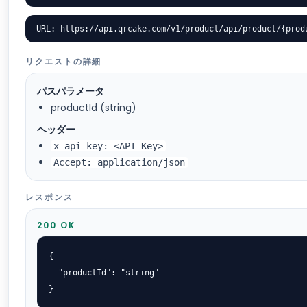
URL: https://api.qrcake.com/v1/product/api/product/{prod
リクエストの詳細
パスパラメータ
productId (string)
ヘッダー
x-api-key: <API Key>
Accept: application/json
レスポンス
200 OK
{

  "productId": "string"

}