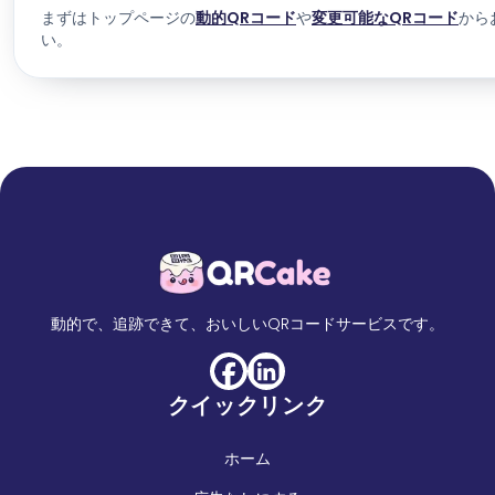
まずはトップページの
動的QRコード
や
変更可能なQRコード
から
い。
動的で、追跡できて、おいしいQRコードサービスです。
クイックリンク
ホーム