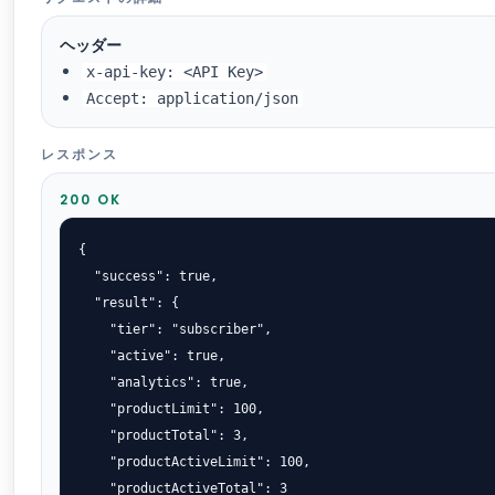
ヘッダー
x-api-key: <API Key>
Accept: application/json
レスポンス
200 OK
{

  "success": true,

  "result": {

    "tier": "subscriber",

    "active": true,

    "analytics": true,

    "productLimit": 100,

    "productTotal": 3,

    "productActiveLimit": 100,

    "productActiveTotal": 3
