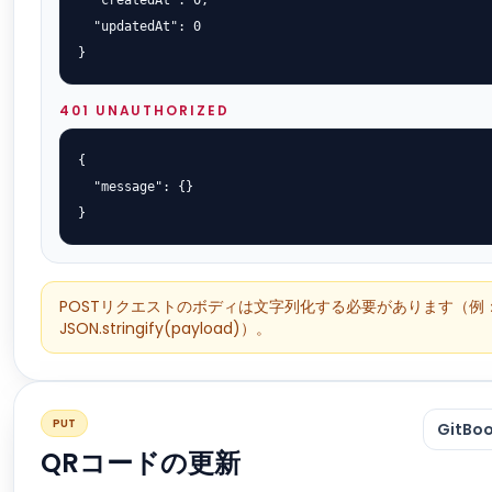
  "createdAt": 0,

  "updatedAt": 0

}
401 UNAUTHORIZED
{

  "message": {}

}
POSTリクエストのボディは文字列化する必要があります（例
JSON.stringify(payload)）。
PUT
GitB
QRコードの更新