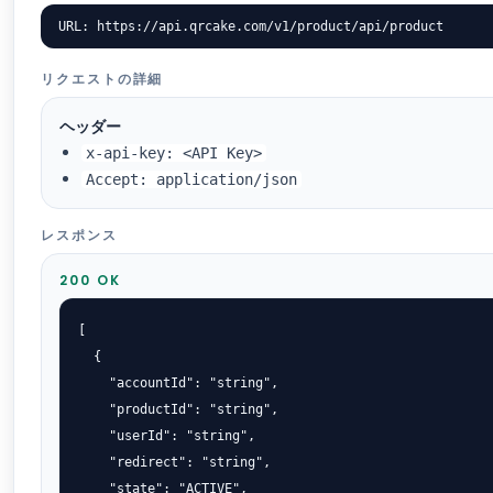
URL: https://api.qrcake.com/v1/product/api/product
リクエストの詳細
ヘッダー
x-api-key: <API Key>
Accept: application/json
レスポンス
200 OK
[

  {

    "accountId": "string",

    "productId": "string",

    "userId": "string",

    "redirect": "string",

    "state": "ACTIVE",
