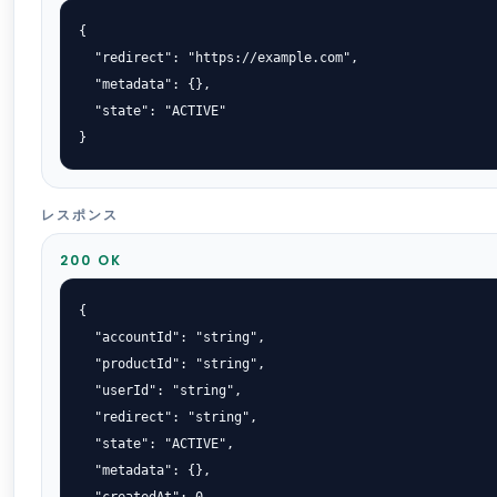
{

  "redirect": "https://example.com",

  "metadata": {},

  "state": "ACTIVE"

}
レスポンス
200 OK
{

  "accountId": "string",

  "productId": "string",

  "userId": "string",

  "redirect": "string",

  "state": "ACTIVE",

  "metadata": {},
