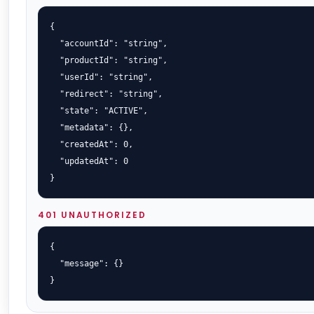
{

  "accountId": "string",

  "productId": "string",

  "userId": "string",

  "redirect": "string",

  "state": "ACTIVE",

  "metadata": {},

  "createdAt": 0,

  "updatedAt": 0

}
401 UNAUTHORIZED
{

  "message": {}

}