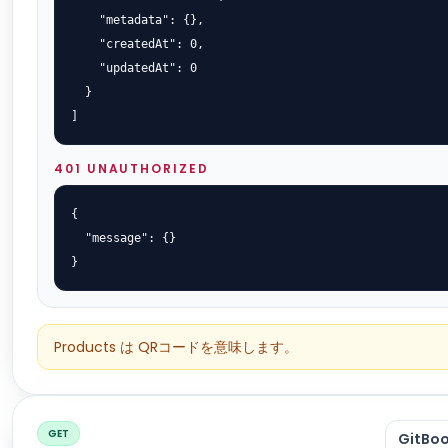
    "metadata": {},

    "createdAt": 0,

    "updatedAt": 0

  }

]
401 UNAUTHORIZED
{

  "message": {}

}
Products は QRコードを意味します。
GET
GitB