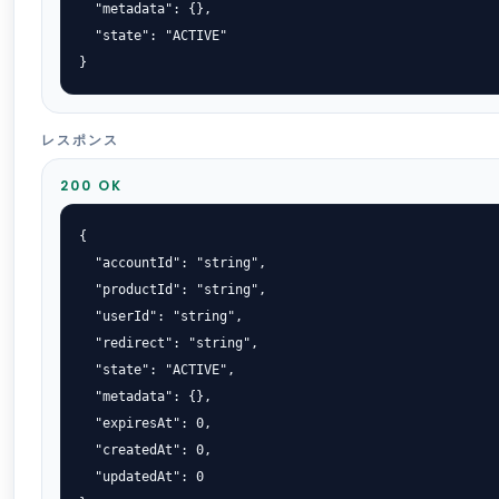
  "metadata": {},

  "state": "ACTIVE"

}
レスポンス
200 OK
{

  "accountId": "string",

  "productId": "string",

  "userId": "string",

  "redirect": "string",

  "state": "ACTIVE",

  "metadata": {},

  "expiresAt": 0,

  "createdAt": 0,

  "updatedAt": 0
