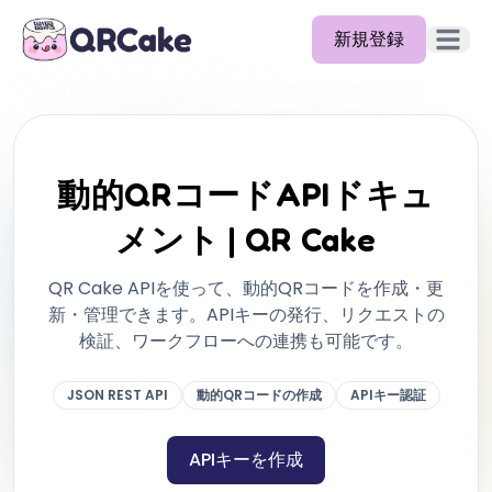
新規登録
メイン
機能
料金
動的QRコードAPIドキュ
ブログ
メント | QR Cake
ドキュメント
QR Cake APIを使って、動的QRコードを作成・更
ヘルプ
新・管理できます。APIキーの発行、リクエストの
検証、ワークフローへの連携も可能です。
API
JSON REST API
動的QRコードの作成
APIキー認証
APIキーを作成