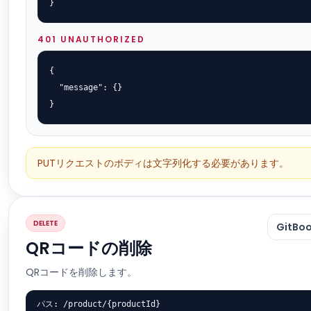
}
401 UNAUTHORIZED
{

  "message": {}

}
PUTリクエストのボディは文字列化する必要があります。
DELETE
GitB
QRコードの削除
QRコードを削除します。
パス: /product/{productId}