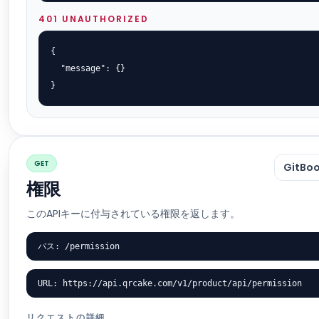
401 UNAUTHORIZED
{

  "message": {}

}
GET
GitB
権限
このAPIキーに付与されている権限を返します。
パス: /permission
URL: https://api.qrcake.com/v1/product/api/permission
リクエストの詳細