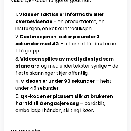
Video QR-koder fungerer godt når:
Videoen faktisk er informativ eller
overbevisende
– en produktdemo, en
instruksjon, en kokks introduksjon.
Destinasjonen laster på under 3
sekunder med 4G
– alt annet får brukerne
til å gi opp.
Videoen spilles av med lydløs lyd som
standard
og med undertekster synlige – de
fleste skanninger skjer offentlig.
Videoen er under 90 sekunder
– helst
under 45 sekunder.
QR-koden er plassert slik at brukeren
har tid til å engasjere seg
– bordskilt,
emballasje i hånden, skilting i køer.