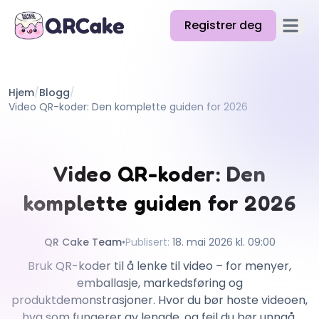
Registrer deg
Åpne 
Funksjoner
Hjem
/
Blogg
/
Priser
Video QR-koder: Den komplette guiden for 2026
Blogg
Docs
Video QR-koder: Den
Hjelp
komplette guiden for 2026
API
QR Cake Team
•
Publisert
:
18. mai 2026 kl. 09:00
Bruk QR-koder til å lenke til video – for menyer,
emballasje, markedsføring og
produktdemonstrasjoner. Hvor du bør hoste videoen,
hva som fungerer av lengde, og feil du bør unngå.