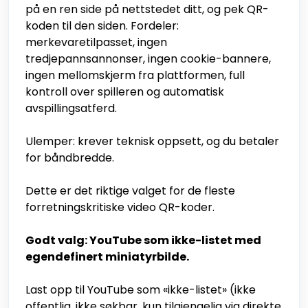
på en ren side på nettstedet ditt, og pek QR-
koden til den siden. Fordeler:
merkevaretilpasset, ingen
tredjepannsannonser, ingen cookie-bannere,
ingen mellomskjerm fra plattformen, full
kontroll over spilleren og automatisk
avspillingsatferd.
Ulemper: krever teknisk oppsett, og du betaler
for båndbredde.
Dette er det riktige valget for de fleste
forretningskritiske video QR-koder.
Godt valg: YouTube som ikke-listet med
egendefinert miniatyrbilde.
Last opp til YouTube som «ikke-listet» (ikke
offentlig, ikke søkbar, kun tilgjengelig via direkte