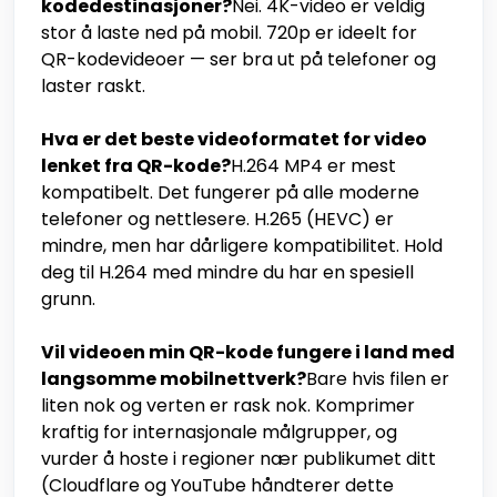
kodedestinasjoner?
Nei. 4K-video er veldig
stor å laste ned på mobil. 720p er ideelt for
QR-kodevideoer — ser bra ut på telefoner og
laster raskt.
Hva er det beste videoformatet for video
lenket fra QR-kode?
H.264 MP4 er mest
kompatibelt. Det fungerer på alle moderne
telefoner og nettlesere. H.265 (HEVC) er
mindre, men har dårligere kompatibilitet. Hold
deg til H.264 med mindre du har en spesiell
grunn.
Vil videoen min QR-kode fungere i land med
langsomme mobilnettverk?
Bare hvis filen er
liten nok og verten er rask nok. Komprimer
kraftig for internasjonale målgrupper, og
vurder å hoste i regioner nær publikumet ditt
(Cloudflare og YouTube håndterer dette