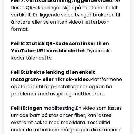
Feil 7: Vertikal skanning, liggende video.
De
fleste QR-skanninger skjer på telefoner holdt
vertikalt. En liggende video tvinger brukeren til
å rotere eller se en liten video i letterbox-
format.
Feil 8: Statisk QR-kode som linker til en
YouTube-URL som blir slettet.
Dynamiske
koder tåler dette.
Feil 9: Direkte lenking til en enkelt
Instagram- eller TikTok-video.
Plattformene
oppfordrer til app-installasjoner og kan ha
problemer med avspilling i nettleseren.
Feil 10: Ingen
mobiltesting
.
En video som lastes
umiddelbart på stasjonær fiber, kan lastes
ekstremt sakte med mobildata. Test alltid
under de forholdene målgruppen din skanner i.