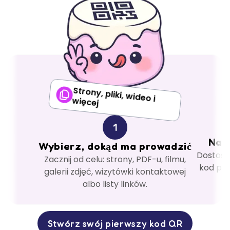
Strony, pliki, wideo i
więcej
1
Nad
Wybierz, dokąd ma prowadzić
Dostosuj
Zacznij od celu: strony, PDF-u, filmu,
kod pas
galerii zdjęć, wizytówki kontaktowej
albo listy linków.
Stwórz swój pierwszy kod QR