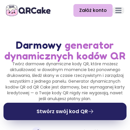
Załóż konto
Otwórz
Funkcje
Cennik
Darmowy
generator
dynamicznych kodów QR
Blog
Twórz darmowe dynamiczne kody QR, które możesz
Dokumentacja
aktualizować w dowolnym momencie bez ponownego
drukowania, śledź skany w czasie rzeczywistym i zarządzaj
Pomoc
wszystkim z jednego panelu. Generator dynamicznych
kodów QR od QR Cake jest darmowy, bez wymaganej karty
API
kredytowej — a Twoje kody QR nigdy nie wygasają, nawet
jeśli anulujesz płatny plan.
Stwórz swój kod QR