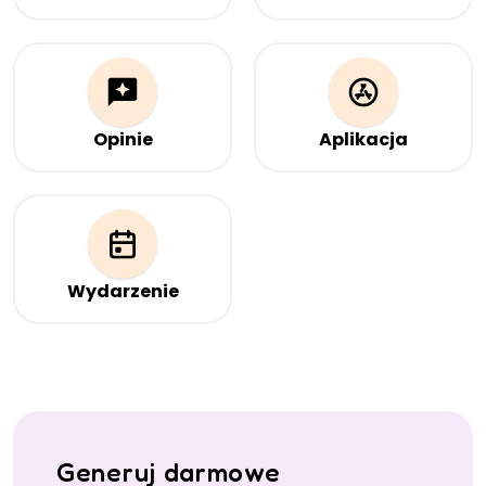
Prześlij plik audio, do
Twoje dane kontaktowe
którego ma prowadzić
w mgnieniu oka.
kod QR
Zeskanuj, aby
udostępnić swoje dane
– zawsze aktualne, bez
konieczności rozdawania
Opinie
Aplikacja
wizytówek.
Zbierz opinie na Google,
Strona internetowa do
Trustpilot, Yelp i innych z
pobrania aplikacji
jednej strony.
mobilnej
Wydarzenie
Informacje o wydarzeniu
Generuj darmowe