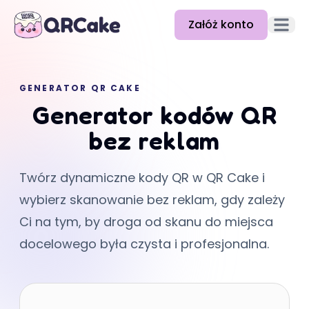
Załóż konto
Otwórz
Funkcje
GENERATOR QR CAKE
Cennik
Generator kodów QR
Blog
bez reklam
Dokumentacja
Twórz dynamiczne kody QR w QR Cake i
Pomoc
wybierz skanowanie bez reklam, gdy zależy
API
Ci na tym, by droga od skanu do miejsca
docelowego była czysta i profesjonalna.