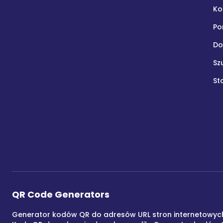
Ko
P
Do
Sz
St
QR Code Generators
Generator kodów QR do adresów URL stron internetowyc