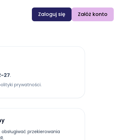
Zaloguj się
Załóż konto
2-27
.
lityki prywatności.
my
i obsługiwać przekierowania
R.