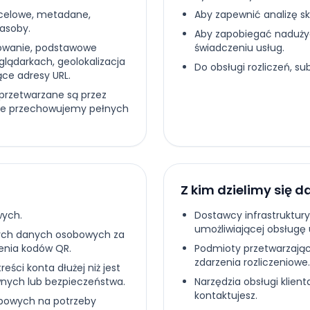
celowe, metadane,
Aby zapewnić analizę s
zasoby.
Aby zapobiegać naduży
nowanie, podstawowe
świadczeniu usług.
lądarkach, geolokalizacja
Do obsługi rozliczeń, sub
ące adresy URL.
 przetwarzane są przez
Nie przechowujemy pełnych
Z kim dzielimy się 
wych.
Dostawcy infrastruktu
umożliwiającej obsługę 
ych danych osobowych za
enia kodów QR.
Podmioty przetwarzające
zdarzenia rozliczeniowe.
ści konta dłużej niż jest
nych lub bezpieczeństwa.
Narzędzia obsługi klient
kontaktujesz.
bowych na potrzeby