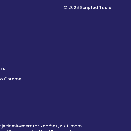
©
2026
Scripted Tools
ess
do Chrome
djęciami
Generator kodów QR z filmami