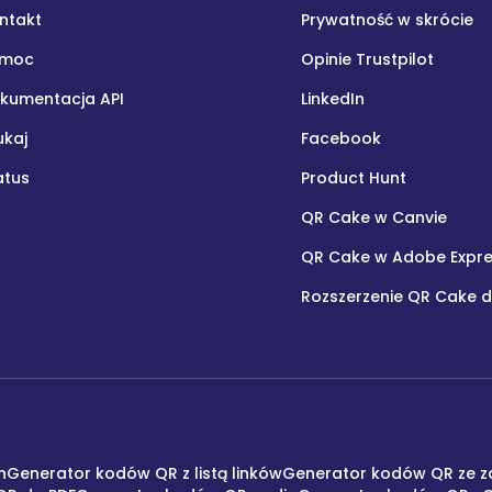
ntakt
Prywatność w skrócie
omoc
Opinie Trustpilot
kumentacja API
LinkedIn
ukaj
Facebook
atus
Product Hunt
QR Cake w Canvie
QR Cake w Adobe Expr
Rozszerzenie QR Cake 
h
Generator kodów QR z listą linków
Generator kodów QR ze z