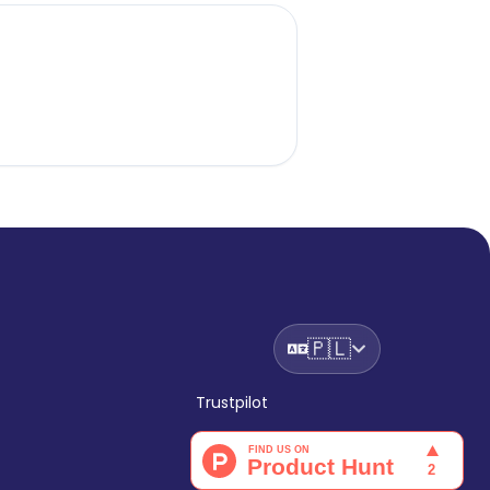
🇵🇱
Trustpilot