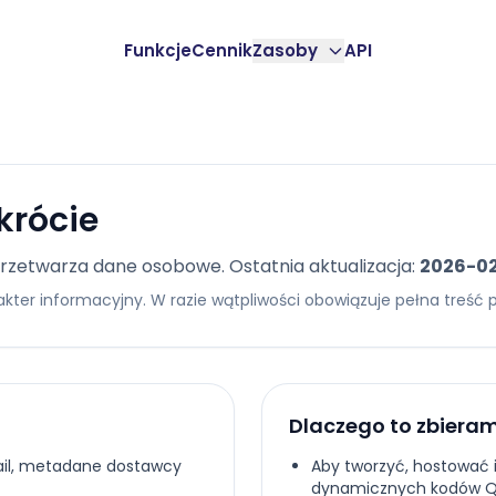
Funkcje
Cennik
Zasoby
API
krócie
 przetwarza dane osobowe. Ostatnia aktualizacja:
2026-0
er informacyjny. W razie wątpliwości obowiązuje pełna treść po
Dlaczego to zbiera
ail, metadane dostawcy
Aby tworzyć, hostować 
dynamicznych kodów Q