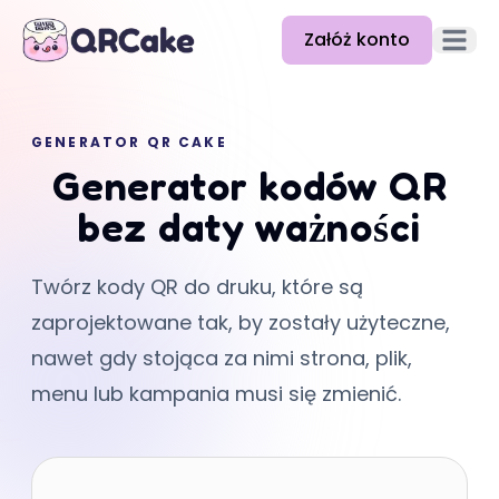
Załóż konto
Otwórz
Funkcje
GENERATOR QR CAKE
Cennik
Generator kodów QR
Blog
bez daty ważności
Dokumentacja
Twórz kody QR do druku, które są
Pomoc
zaprojektowane tak, by zostały użyteczne,
API
nawet gdy stojąca za nimi strona, plik,
menu lub kampania musi się zmienić.