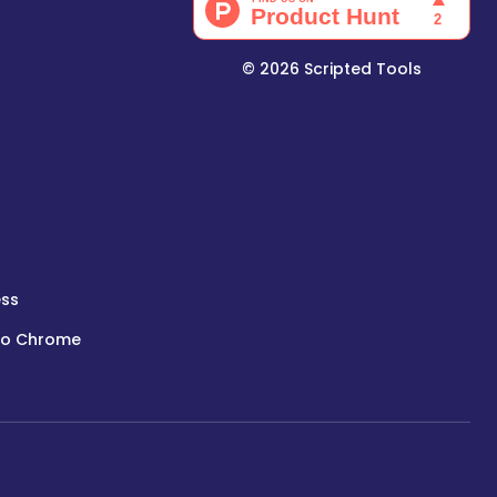
©
2026
Scripted Tools
ess
do Chrome