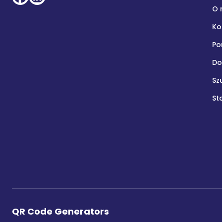
O 
Ko
P
Do
Sz
St
QR Code Generators