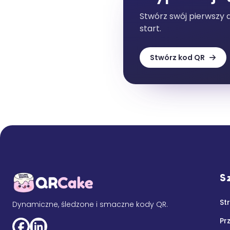
Stwórz swój pierwszy
start.
Stwórz kod QR
Sz
St
Dynamiczne, śledzone i smaczne kody QR.
Pr