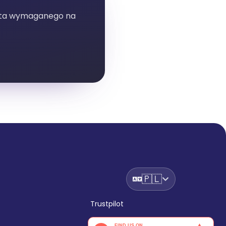
onta wymaganego na
🇵🇱
Trustpilot