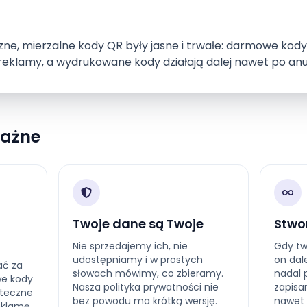
ne, mierzalne kody QR były jasne i trwałe: darmowe kody
reklamy, a wydrukowane kody działają dalej nawet po anu
ważne
Twoje dane są Twoje
Stwo
Nie sprzedajemy ich, nie
Gdy tw
udostępniamy i w prostych
on dal
ać za
słowach mówimy, co zbieramy.
nadal 
e kody
Nasza polityka prywatności nie
zapisa
yteczne
bez powodu ma krótką wersję.
nawet 
reklamę