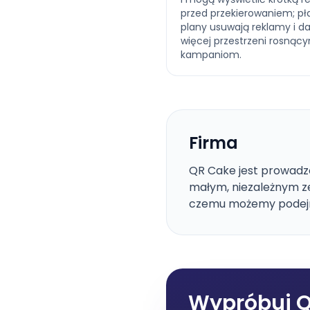
przed przekierowaniem; pł
plany usuwają reklamy i da
więcej przestrzeni rosnąc
kampaniom.
Firma
QR Cake jest prowadzo
małym, niezależnym z
czemu możemy podejmo
Wypróbuj Q