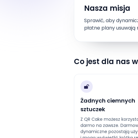
Nasza misja
Sprawić, aby dynamicz
płatne plany usuwają 
Co jest dla nas 
Żadnych ciemnych
sztuczek
Z QR Cake możesz korzyst
darmo na zawsze. Darmow
dynamiczne pozostają uż
i mogą wyświetlić krótką 