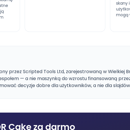
skany 
atne
użytko
ją
mogą w
ym
ny przez Scripted Tools Ltd, zarejestrowaną w Wielkiej B
espołem — a nie maszynką do wzrostu finansowaną przez
wać decyzje dobre dla użytkowników, a nie dla slajdów 
R Cake za darmo