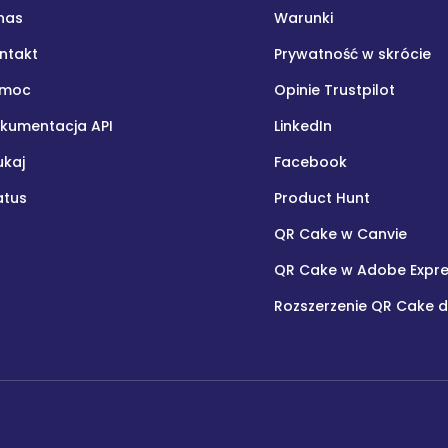
nas
Warunki
ntakt
Prywatność w skrócie
omoc
Opinie Trustpilot
kumentacja API
LinkedIn
ukaj
Facebook
atus
Product Hunt
QR Cake w Canvie
QR Cake w Adobe Expr
Rozszerzenie QR Cake 