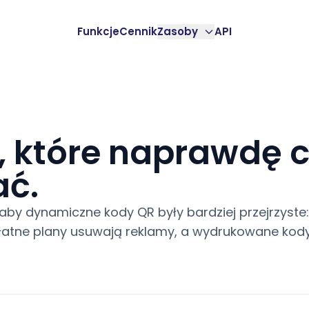
Funkcje
Cennik
Zasoby
API
 które naprawdę c
ć.
 aby dynamiczne kody QR były bardziej przejrzyst
łatne plany usuwają reklamy, a wydrukowane kody