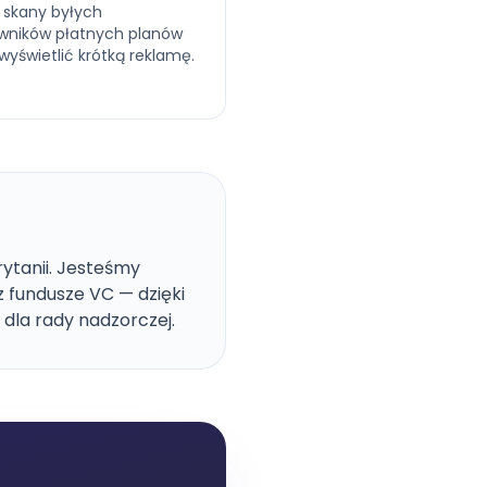
i skany byłych
wników płatnych planów
yświetlić krótką reklamę.
rytanii. Jesteśmy
 fundusze VC — dzięki
dla rady nadzorczej.