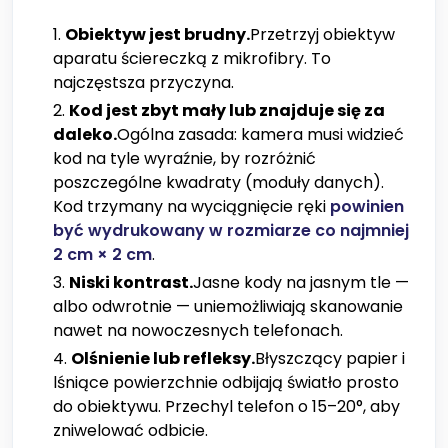
Obiektyw jest brudny.
Przetrzyj obiektyw
aparatu ściereczką z mikrofibry. To
najczęstsza przyczyna.
Kod jest zbyt mały lub znajduje się za
daleko.
Ogólna zasada: kamera musi widzieć
kod na tyle wyraźnie, by rozróżnić
poszczególne kwadraty (moduły danych).
Kod trzymany na wyciągnięcie ręki
powinien
być wydrukowany w rozmiarze co najmniej
2 cm × 2 cm
.
Niski kontrast.
Jasne kody na jasnym tle —
albo odwrotnie — uniemożliwiają skanowanie
nawet na nowoczesnych telefonach.
Olśnienie lub refleksy.
Błyszczący papier i
lśniące powierzchnie odbijają światło prosto
do obiektywu. Przechyl telefon o 15–20°, aby
zniwelować odbicie.