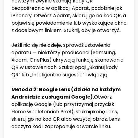
nowszym zwykle skanują kody QR
bezpośrednio w aplikacji Aparat, podobnie jak
iPhone’y. Otwórz Aparat, skieruj go na kod QR, a
pojawi się powiadomienie lub wyskakujące okno
z docelowym linkiem. Stuknij, aby je otworzyć.
Jeśli nic się nie dzieje, sprawdź ustawienia
aparatu — niektórzy producenci (Samsung,
Xiaomi, OnePlus) ukrywają funkcję skanowania
QR w ustawieniach. Szukaj opcji „Skanuj kody
QR” lub „Inteligentne sugestie” i włącz ją.
Metoda 2: Google Lens (działa na każdym
Androidzie z usługami Google).
Otwórz
aplikację Google (lub przytrzymaj przycisk
Home w telefonach Pixel), stuknij ikonę Lens,
skieruj go na kod QR albo wczytaj obraz. Lens
odczyta kod i zaproponuje otwarcie linku.