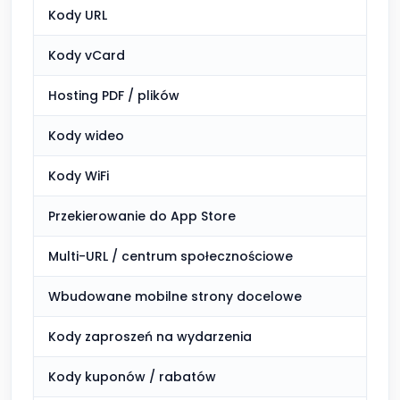
Kody URL
Wli
Kody vCard
Wli
Hosting PDF / plików
Wli
Kody wideo
Wli
Kody WiFi
Wli
Przekierowanie do App Store
Wli
Multi-URL / centrum społecznościowe
Wli
Wbudowane mobilne strony docelowe
Pod
Kody zaproszeń na wydarzenia
Ogr
Kody kuponów / rabatów
Ogr