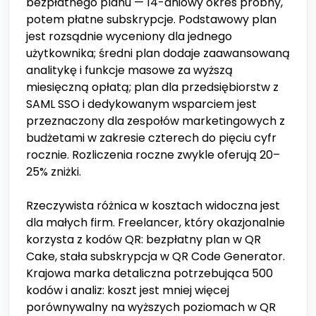
bezpłatnego planu — 14-dniowy okres próbny,
potem płatne subskrypcje. Podstawowy plan
jest rozsądnie wyceniony dla jednego
użytkownika; średni plan dodaje zaawansowaną
analitykę i funkcje masowe za wyższą
miesięczną opłatą; plan dla przedsiębiorstw z
SAML SSO i dedykowanym wsparciem jest
przeznaczony dla zespołów marketingowych z
budżetami w zakresie czterech do pięciu cyfr
rocznie. Rozliczenia roczne zwykle oferują 20–
25% zniżki.
Rzeczywista różnica w kosztach widoczna jest
dla małych firm. Freelancer, który okazjonalnie
korzysta z kodów QR: bezpłatny plan w QR
Cake, stała subskrypcja w QR Code Generator.
Krajowa marka detaliczna potrzebująca 500
kodów i analiz: koszt jest mniej więcej
porównywalny na wyższych poziomach w QR