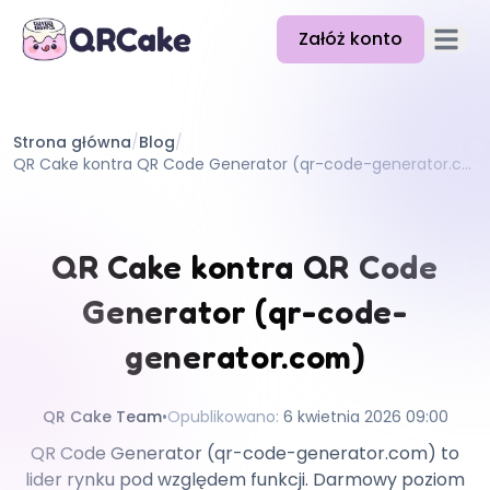
Załóż konto
Otwórz
Funkcje
Strona główna
/
Blog
/
Cennik
QR Cake kontra QR Code Generator (qr-code-generator.com)
Blog
Dokumentacja
QR Cake kontra QR Code
Pomoc
Generator (qr-code-
API
generator.com)
QR Cake Team
•
Opublikowano
:
6 kwietnia 2026 09:00
QR Code Generator (qr-code-generator.com) to
lider rynku pod względem funkcji. Darmowy poziom