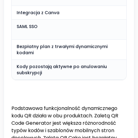
Integracja z Canva
W z
SAML SSO
Nie
zes
Bezpłatny plan z trwałymi dynamicznymi
W z
kodami
Kody pozostają aktywne po anulowaniu
W z
subskrypcji
Podstawowa funkcjonalność dynamicznego
kodu QR działa w obu produktach. Zaletą QR
Code Generator jest większa różnorodność
typów kodów i szablonów mobilnych stron
docelowych. Zaletą QR Cake jest bezpłatny