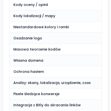
Kody oceny / opinii
Ogr
Kody lokalizacji / mapy
Wli
Niestandardowe kolory i ramki
Wli
Osadzanie logo
Wli
Masowa tworzenie kodów
Pła
Własna domena
Pła
Ochrona hasłem
Pła
Analizy: skany, lokalizacja, urządzenie, czas
W z
Pixele śledzące konwersje
Pła
Integracja z Bitly do skracania linków
Nie
zes