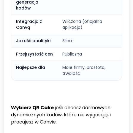
generacja
kodów
Integracja z
Wliczona (oficjalna
Nie
Canvą
aplikacja)
Jakość analityki
Silna
Sil
Przejrzystość cen
Publiczna
Pub
Najlepsze dla
Małe firmy, prostota,
Uży
trwałość
o d
Wybierz QR Cake
jeśli chcesz darmowych
dynamicznych kodów, które nie wygasają, i
pracujesz w Canvie.