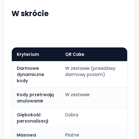
W skrócie
Kryterium
QR Cake
QR 
Darmowe
W zestawie (prawdziwy
Ogr
dynamiczne
darmowy poziom)
kody
Kody przetrwają
W zestawie
Nie
anulowanie
Głębokość
Dobra
Do
personalizacji
Masowa
Płatne
Wli