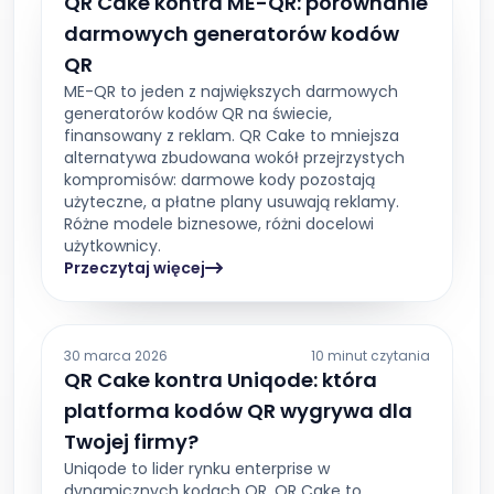
QR Cake kontra ME-QR: porównanie
darmowych generatorów kodów
QR
ME-QR to jeden z największych darmowych
generatorów kodów QR na świecie,
finansowany z reklam. QR Cake to mniejsza
alternatywa zbudowana wokół przejrzystych
kompromisów: darmowe kody pozostają
użyteczne, a płatne plany usuwają reklamy.
Różne modele biznesowe, różni docelowi
użytkownicy.
Przeczytaj więcej
30 marca 2026
10 minut czytania
QR Cake kontra Uniqode: która
platforma kodów QR wygrywa dla
Twojej firmy?
Uniqode to lider rynku enterprise w
dynamicznych kodach QR. QR Cake to