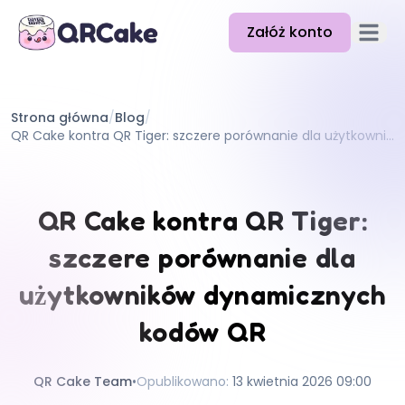
Załóż konto
Otwórz
Funkcje
Strona główna
/
Blog
/
Cennik
QR Cake kontra QR Tiger: szczere porównanie dla użytkowników dynamicznych kodów QR
Blog
Dokumentacja
QR Cake kontra QR Tiger:
Pomoc
szczere porównanie dla
API
użytkowników dynamicznych
kodów QR
QR Cake Team
•
Opublikowano
:
13 kwietnia 2026 09:00