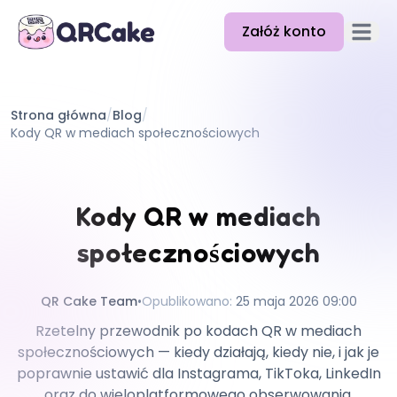
Załóż konto
Otwórz
Funkcje
Strona główna
/
Blog
/
Cennik
Kody QR w mediach społecznościowych
Blog
Dokumentacja
Kody QR w mediach
Pomoc
społecznościowych
API
QR Cake Team
•
Opublikowano
:
25 maja 2026 09:00
Rzetelny przewodnik po kodach QR w mediach
społecznościowych — kiedy działają, kiedy nie, i jak je
poprawnie ustawić dla Instagrama, TikToka, LinkedIn
oraz do wieloplatformowego obserwowania.