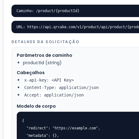
Caminho: /product/{productId}
URL: https://api.qrcake.com/v1/product/api/product/{prod
DETALHES DA SOLICITAÇÃO
Parâmetros de caminho
productId (string)
Cabeçalhos
x-api-key: <API Key>
Content-Type: application/json
Accept: application/json
Modelo de corpo
{

  "redirect": "https://example.com",

  "metadata": {},
