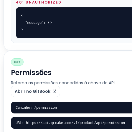
401 UNAUTHORIZED
{

  "message": {}

}
GET
Permissões
Retorna as permissões concedidas à chave de API.
Abrir no GitBook
Caminho: /permission
URL: https://api.qrcake.com/v1/product/api/permission