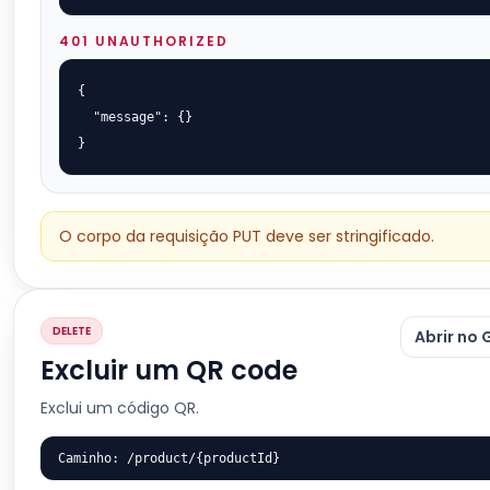
401 UNAUTHORIZED
{

  "message": {}

}
O corpo da requisição PUT deve ser stringificado.
DELETE
Abrir no 
Excluir um QR code
Exclui um código QR.
Caminho: /product/{productId}