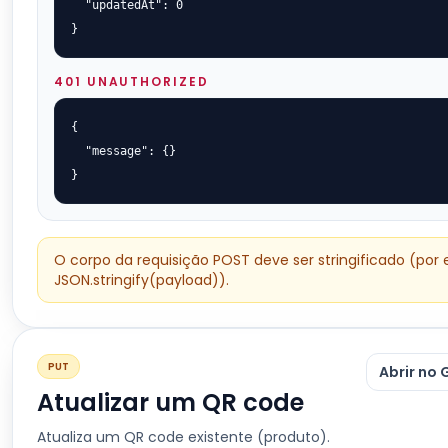
  "updatedAt": 0

}
401 UNAUTHORIZED
{

  "message": {}

}
O corpo da requisição POST deve ser stringificado (por
JSON.stringify(payload)).
PUT
Abrir no 
Atualizar um QR code
Atualiza um QR code existente (produto).