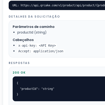
URL: https://api.qrcake.com/v1/product/api/product/{prod
DETALHES DA SOLICITAÇÃO
Parâmetros de caminho
productId (string)
Cabeçalhos
x-api-key: <API Key>
Accept: application/json
RESPOSTAS
200 OK
{

  "productId": "string"

}