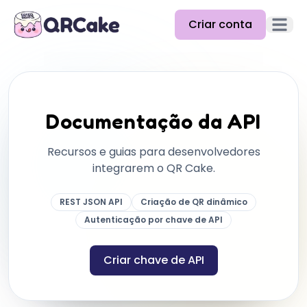
Criar conta
Abrir m
Funcionalidades
Preços
Documentação da API
Blog
Recursos e guias para desenvolvedores
Docs
integrarem o QR Cake.
Ajuda
REST JSON API
Criação de QR dinâmico
API
Autenticação por chave de API
Criar chave de API