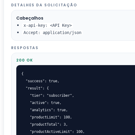
DETALHES DA SOLICITAÇÃO
Cabeçalhos
x-api-key: <API Key>
Accept: application/json
RESPOSTAS
200 OK
{

  "success": true,

  "result": {

    "tier": "subscriber",

    "active": true,

    "analytics": true,

    "productLimit": 100,

    "productTotal": 3,

    "productActiveLimit": 100,
