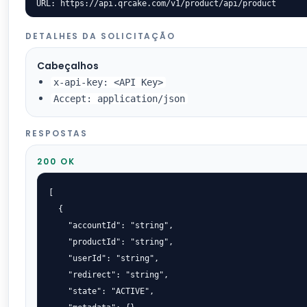
URL: https://api.qrcake.com/v1/product/api/product
DETALHES DA SOLICITAÇÃO
Cabeçalhos
x-api-key: <API Key>
Accept: application/json
RESPOSTAS
200 OK
[

  {

    "accountId": "string",

    "productId": "string",

    "userId": "string",

    "redirect": "string",

    "state": "ACTIVE",
