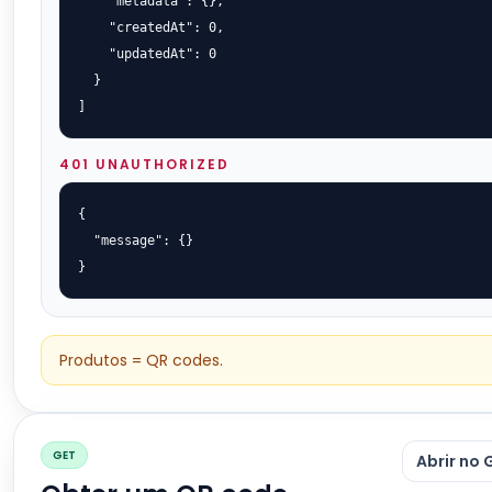
    "metadata": {},

    "createdAt": 0,

    "updatedAt": 0

  }

]
401 UNAUTHORIZED
{

  "message": {}

}
Produtos = QR codes.
GET
Abrir no 