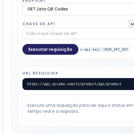
ENDPOINT
CHAVE DE API
M
Executar requisição
x-api-key: YOUR_API_KEY
URL RESOLVIDA
https://api.qrcake.com/v1/product/api/product
Execute uma requisição para ver aqui o status em
tempo real e a resposta.