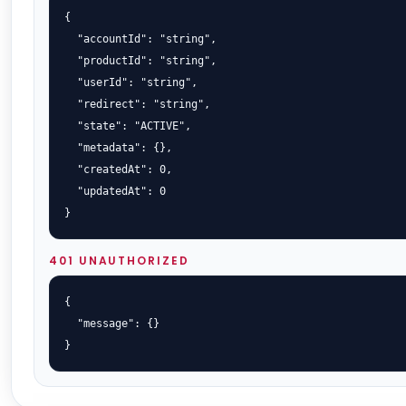
{

  "accountId": "string",

  "productId": "string",

  "userId": "string",

  "redirect": "string",

  "state": "ACTIVE",

  "metadata": {},

  "createdAt": 0,

  "updatedAt": 0

}
401 UNAUTHORIZED
{

  "message": {}

}