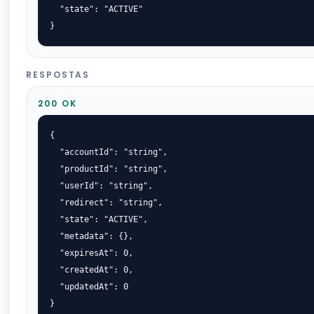
  "state": "ACTIVE"

}
RESPOSTAS
200 OK
{

  "accountId": "string",

  "productId": "string",

  "userId": "string",

  "redirect": "string",

  "state": "ACTIVE",

  "metadata": {},

  "expiresAt": 0,

  "createdAt": 0,

  "updatedAt": 0

}