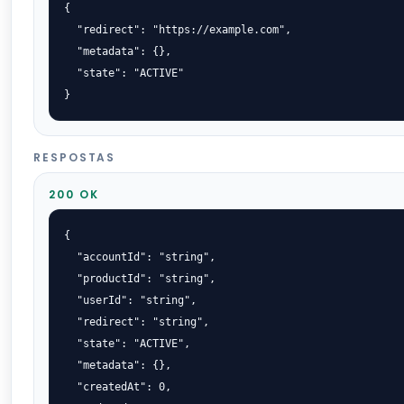
{

  "redirect": "https://example.com",

  "metadata": {},

  "state": "ACTIVE"

}
RESPOSTAS
200 OK
{

  "accountId": "string",

  "productId": "string",

  "userId": "string",

  "redirect": "string",

  "state": "ACTIVE",

  "metadata": {},

  "createdAt": 0,
