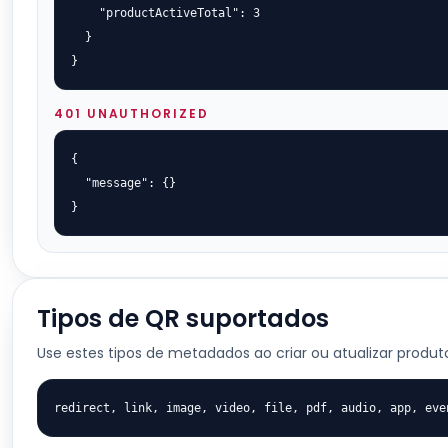
    "productActiveTotal": 3

  }

}
401 UNAUTHORIZED
{

  "message": {}

}
Tipos de QR suportados
Use estes tipos de metadados ao criar ou atualizar produt
redirect, link, image, video, file, pdf, audio, app, eve