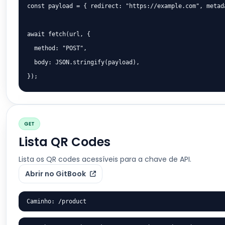
const payload = { redirect: "https://example.com", metada
await fetch(url, {

  method: "POST",

  body: JSON.stringify(payload),

});
GET
Lista QR Codes
Lista os QR codes acessíveis para a chave de API.
Abrir no GitBook
Caminho: /product