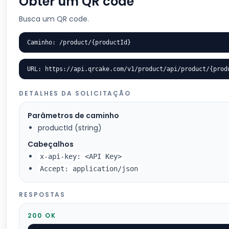
Obter um QR code
Busca um QR code.
Caminho: /product/{productId}
URL: https://api.qrcake.com/v1/product/api/product/{prod
DETALHES DA SOLICITAÇÃO
Parâmetros de caminho
productId (string)
Cabeçalhos
x-api-key: <API Key>
Accept: application/json
RESPOSTAS
200 OK