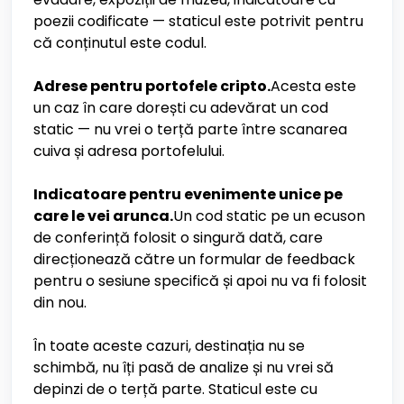
poezii codificate — staticul este potrivit pentru
că conținutul este codul.
Adrese pentru portofele cripto.
Acesta este
un caz în care dorești cu adevărat un cod
static — nu vrei o terță parte între scanarea
cuiva și adresa portofelului.
Indicatoare pentru evenimente unice pe
care le vei arunca.
Un cod static pe un ecuson
de conferință folosit o singură dată, care
direcționează către un formular de feedback
pentru o sesiune specifică și apoi nu va fi folosit
din nou.
În toate aceste cazuri, destinația nu se
schimbă, nu îți pasă de analize și nu vrei să
depinzi de o terță parte. Staticul este cu