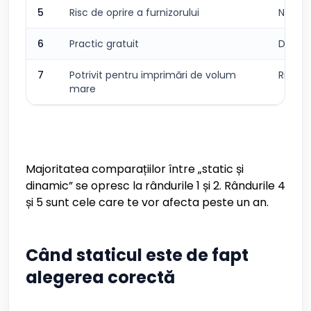
5
Risc de oprire a furnizorului
Niciun
6
Practic gratuit
De obi
7
Potrivit pentru imprimări de volum
Riscan
mare
Majoritatea comparațiilor între „static și
dinamic” se opresc la rândurile 1 și 2. Rândurile 4
și 5 sunt cele care te vor afecta peste un an.
Când staticul este de fapt
alegerea corectă