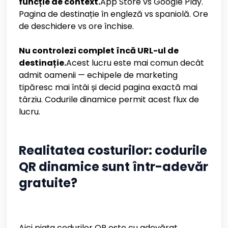
funcție de context.
App Store vs Google Play.
Pagina de destinație în engleză vs spaniolă. Ore
de deschidere vs ore închise.
Nu controlezi complet încă URL-ul de
destinație.
Acest lucru este mai comun decât
admit oamenii — echipele de marketing
tipăresc mai întâi și decid pagina exactă mai
târziu. Codurile dinamice permit acest flux de
lucru.
Realitatea costurilor: codurile
QR dinamice sunt într-adevăr
gratuite?
Aici piața codurilor QR este cu adevărat