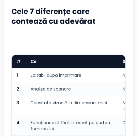
Cele 7 diferențe care
contează cu adevărat
#
Ce
Static
1
Editabil după imprimare
Nu est
2
Analize de scanare
Nu est
3
Densitate vizuală la dimensiuni mici
Mai sl
lungi)
4
Funcționează fără internet pe partea
Da
furnizorului