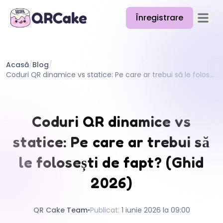
Înregistrare
Deschid
Funcții
Acasă
/
Blog
/
Prețuri
Coduri QR dinamice vs statice: Pe care ar trebui să le folosești de fapt? (Ghid 2026)
Blog
Documentație
Coduri QR dinamice vs
Ajutor
statice: Pe care ar trebui să
API
le folosești de fapt? (Ghid
2026)
QR Cake Team
•
Publicat
:
1 iunie 2026 la 09:00