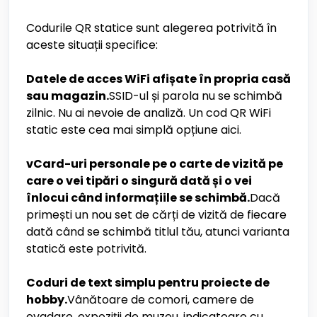
Codurile QR statice sunt alegerea potrivită în
aceste situații specifice:
Datele de acces WiFi afișate în propria casă
sau magazin.
SSID-ul și parola nu se schimbă
zilnic. Nu ai nevoie de analiză. Un cod QR WiFi
static este cea mai simplă opțiune aici.
vCard-uri personale pe o carte de vizită pe
care o vei tipări o singură dată și o vei
înlocui când informațiile se schimbă.
Dacă
primești un nou set de cărți de vizită de fiecare
dată când se schimbă titlul tău, atunci varianta
statică este potrivită.
Coduri de text simplu pentru proiecte de
hobby.
Vânătoare de comori, camere de
evadare, expoziții de muzeu, indicatoare cu