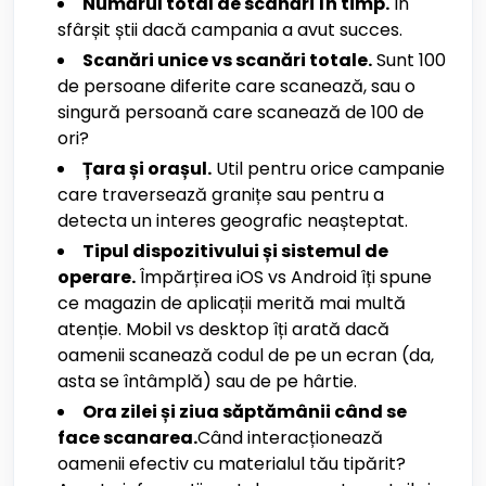
Numărul total de scanări în timp.
În
sfârșit știi dacă campania a avut succes.
Scanări unice vs scanări totale.
Sunt 100
de persoane diferite care scanează, sau o
singură persoană care scanează de 100 de
ori?
Țara și orașul.
Util pentru orice campanie
care traversează granițe sau pentru a
detecta un interes geografic neașteptat.
Tipul dispozitivului și sistemul de
operare.
Împărțirea iOS vs Android îți spune
ce magazin de aplicații merită mai multă
atenție. Mobil vs desktop îți arată dacă
oamenii scanează codul de pe un ecran (da,
asta se întâmplă) sau de pe hârtie.
Ora zilei și ziua săptămânii când se
face scanarea.
Când interacționează
oamenii efectiv cu materialul tău tipărit?