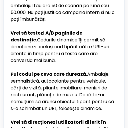
ambalajul tău are 50 de scanări pe lună sau
50.000. Nu poți justifica campania intern și nu o
poți îmbunătăți.
Vrei să testezi A/B paginile de
destinație.
Codurile dinamice îți permit să
direcționezi același cod tipărit către URL-uri
diferite în timp pentru a testa care are
conversia mai bună.
Pui codul pe ceva care durează.
Ambalaje,
semnalistică, autocolante pentru vehicule,
cărți de vizită, pliante imobiliare, meniuri de
restaurant, plăcuțe de muzeu. Dacă te-ar
nemulțumi să arunci obiectul tipărit pentru că
s-a schimbat un URL, folosește dinamice.
Vrei să direcționezi utilizatorii diferit în