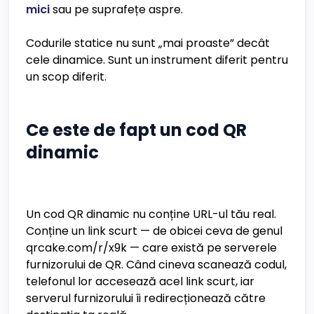
mici
sau pe suprafețe aspre.
Codurile statice nu sunt „mai proaste” decât
cele dinamice. Sunt un instrument diferit pentru
un scop diferit.
Ce este de fapt un cod QR
dinamic
Un cod QR dinamic nu conține URL-ul tău real.
Conține un link scurt — de obicei ceva de genul
qrcake.com/r/x9k — care există pe serverele
furnizorului de QR. Când cineva scanează codul,
telefonul lor accesează acel link scurt, iar
serverul furnizorului îi redirecționează către