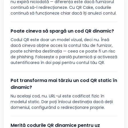
nu expiră niciodată — diferența este dacă furnizorul
continuă să-l redirecționeze. Cu QR Cake, codurile
continuă să funcționeze chiar dacă îți anulezi contul.
Poate cineva să spargă un cod QR dinamic?
Codul QR este doar un model vizual, deci nu. Însă
dacă cineva obține acces la contul tău de furnizor,
poate schimba destinația — ceea ce poate fi un risc
de phishing. Folosește o parolă puternică și activează
autentificarea în doi pași pentru contul tău QR.
Pot transforma mai târziu un cod QR static în
dinamic?
Nu același cod, nu. URL-ul este codificat fizic în
modelul static. Dar poți înlocui destinația dacă deții
domeniul, configurând o redirecționare proprie.
Merită codurile QR dinamice pentru uz