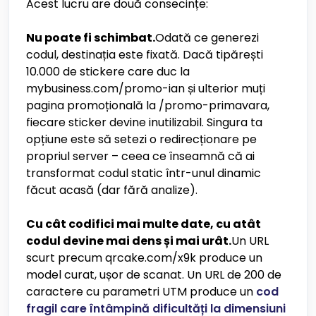
Acest lucru are două consecințe:
Nu poate fi schimbat.
Odată ce generezi
codul, destinația este fixată. Dacă tipărești
10.000 de stickere care duc la
mybusiness.com/promo-ian și ulterior muți
pagina promoțională la /promo-primavara,
fiecare sticker devine inutilizabil. Singura ta
opțiune este să setezi o redirecționare pe
propriul server – ceea ce înseamnă că ai
transformat codul static într-unul dinamic
făcut acasă (dar fără analize).
Cu cât codifici mai multe date, cu atât
codul devine mai dens și mai urât.
Un URL
scurt precum qrcake.com/x9k produce un
model curat, ușor de scanat. Un URL de 200 de
caractere cu parametri UTM produce un
cod
fragil care întâmpină dificultăți la dimensiuni