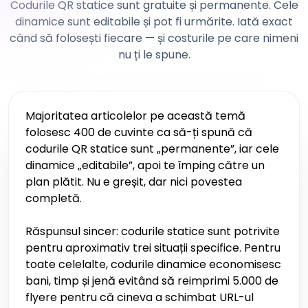
Codurile QR statice sunt gratuite și permanente. Cele
dinamice sunt editabile și pot fi urmărite. Iată exact
când să folosești fiecare — și costurile pe care nimeni
nu ți le spune.
Majoritatea articolelor pe această temă
folosesc 400 de cuvinte ca să-ți spună că
codurile QR statice sunt „permanente”, iar cele
dinamice „editabile”, apoi te împing către un
plan plătit. Nu e greșit, dar nici povestea
completă.
Răspunsul sincer: codurile statice sunt potrivite
pentru aproximativ trei situații specifice. Pentru
toate celelalte, codurile dinamice economisesc
bani, timp și jenă evitând să reimprimi 5.000 de
flyere pentru că cineva a schimbat URL-ul