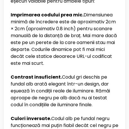
eșecuri valabile pentru ambele tipuri:
Imprimarea codului prea mic.
Dimensiunea
minimă de încredere este de aproximativ 2cm
× 2cm (aproximativ 0.8 inch) pentru scanare
manuală de la distanță de braț. Mai mare dacă
este pe un perete de la care oamenii stau mai
departe. Codurile dinamice pot fi mai mici
decât cele statice deoarece URL-ul codificat
este mai scurt.
Contrast insuficient.
Codul gri deschis pe
fundal alb arată elegant într-un design, dar
eșuează în condiții reale de iluminare. Rămâi
aproape de negru pe alb dacă nu ai testat
codul în condițiile de iluminare finale.
Culori inversate.
Codul alb pe fundal negru
funcționează mai puțin fiabil decât cel negru pe