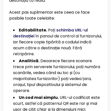
destinația ta reală.
Acest pas suplimentar este ceea ce face
posibile toate celelalte:
Editabilitate.
Poți
schimba URL-ul
destinației
în panoul de control al furnizorului,
iar fiecare copie tipărită a codului indică
acum către o destinație nouă. Fără
retripărire.
Analitică.
Deoarece fiecare scanare
trece prin serverele furnizorului, poți număra
scanările, vedea când au loc și (cu
majoritatea furnizorilor) poți vedea țara,
orașul, tipul dispozitivului și sistemul de
operare.
Un cod mai simplu.
URL-ul codificat este
scurt, astfel că patternul QR este rar și mai
ușor de citit chiar și la dimensiuni mici.