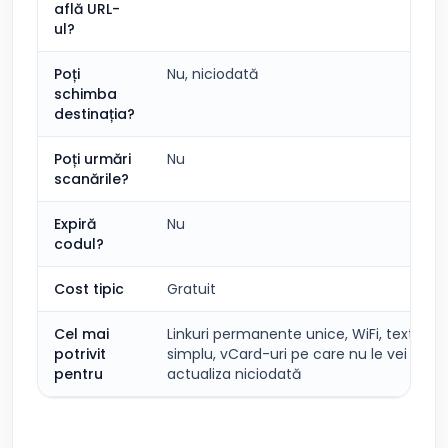
află URL-
ul?
Poți
Nu, niciodată
schimba
destinația?
Poți urmări
Nu
scanările?
Expiră
Nu
codul?
Cost tipic
Gratuit
Cel mai
Linkuri permanente unice, WiFi, text
potrivit
simplu, vCard-uri pe care nu le vei
pentru
actualiza niciodată