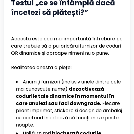
Testul „ce se întâmplă dacă
încetezi să plătești?”
Aceasta este cea mai importantă întrebare pe
care trebuie să o pui oricărui furnizor de coduri
QR dinamice și aproape nimeni nu o pune.
Realitatea onestă a pieței:
Anumiți furnizori (inclusiv unele dintre cele
mai cunoscute nume)
dezactivează
codurile tale dinamice în momentul în
care anulezi sau faci downgrade.
Fiecare
pliant imprimat, stickere și design de ambalaj
cu acel cod încetează să funcționeze peste
noapte.
Unii furnizori
blochează codurile