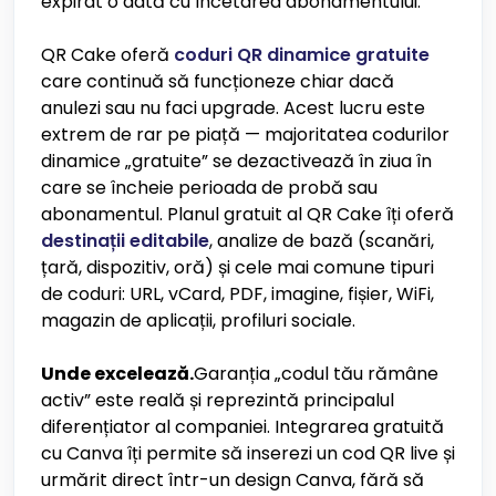
expirat o dată cu încetarea abonamentului.
QR Cake oferă
coduri QR dinamice gratuite
care continuă să funcționeze chiar dacă
anulezi sau nu faci upgrade. Acest lucru este
extrem de rar pe piață — majoritatea codurilor
dinamice „gratuite” se dezactivează în ziua în
care se încheie perioada de probă sau
abonamentul. Planul gratuit al QR Cake îți oferă
destinații editabile
, analize de bază (scanări,
țară, dispozitiv, oră) și cele mai comune tipuri
de coduri: URL, vCard, PDF, imagine, fișier, WiFi,
magazin de aplicații, profiluri sociale.
Unde excelează.
Garanția „codul tău rămâne
activ” este reală și reprezintă principalul
diferențiator al companiei. Integrarea gratuită
cu Canva îți permite să inserezi un cod QR live și
urmărit direct într-un design Canva, fără să