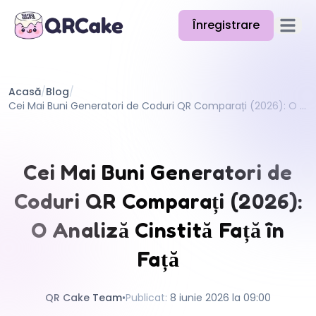
Înregistrare
Deschid
Funcții
Acasă
/
Blog
/
Prețuri
Cei Mai Buni Generatori de Coduri QR Comparați (2026): O Analiză Cinstită Față în Față
Blog
Documentație
Cei Mai Buni Generatori de
Ajutor
Coduri QR Comparați (2026):
API
O Analiză Cinstită Față în
Față
QR Cake Team
•
Publicat
:
8 iunie 2026 la 09:00