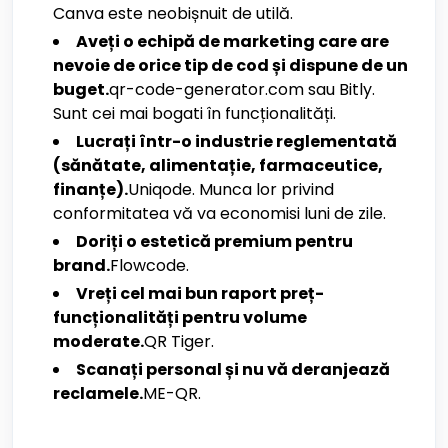
Canva este neobișnuit de utilă.
Aveți o echipă de marketing care are
nevoie de orice tip de cod și dispune de un
buget.
qr-code-generator.com sau Bitly.
Sunt cei mai bogati în funcționalități.
Lucrați într-o industrie reglementată
(sănătate, alimentație, farmaceutice,
finanțe).
Uniqode. Munca lor privind
conformitatea vă va economisi luni de zile.
Doriți o estetică premium pentru
brand.
Flowcode.
Vreți cel mai bun raport preț-
funcționalități pentru volume
moderate.
QR Tiger.
Scanați personal și nu vă deranjează
reclamele.
ME-QR.