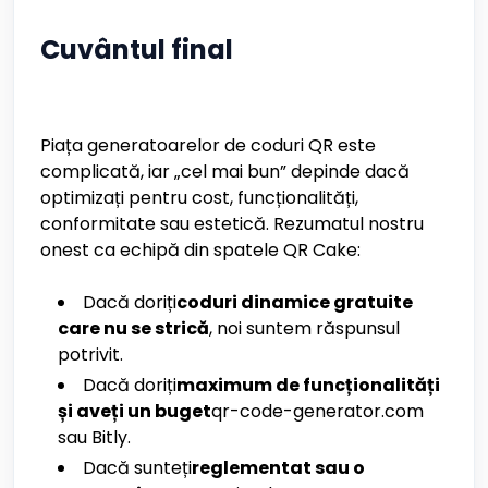
Cuvântul final
Piața generatoarelor de coduri QR este
complicată, iar „cel mai bun” depinde dacă
optimizați pentru cost, funcționalități,
conformitate sau estetică. Rezumatul nostru
onest ca echipă din spatele QR Cake:
Dacă doriți
coduri dinamice gratuite
care nu se strică
, noi suntem răspunsul
potrivit.
Dacă doriți
maximum de funcționalități
și aveți un buget
qr-code-generator.com
sau Bitly.
Dacă sunteți
reglementat sau o