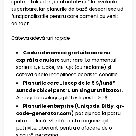
spatele linkurilor „contactați-ne” la nivelurile
superioare, iar planurile de bază deseori exclud
funcționalitățile pentru care oamenii au venit
de fapt.
Câteva adevăruri rapide:
Coduri dinamice gratuite care nu
expiră la anulare
sunt rare. La momentul
scrierii, QR Cake, ME-QR (cu reclame) și
câteva altele îndeplinesc această condiție.
Planurile care „încep de la 5 $/lună”
sunt de obicei pentru un singur utilizator.
Adaugi trei colegi și plătești peste 20 $.
Planurile enterprise (Uniqode, Bitly, qr-
code-generator.com)
pot ajunge la patru
cifre pe lună. Merită pentru organizațiile
potrivite; aberant pentru o afacere de o
singură persoană.