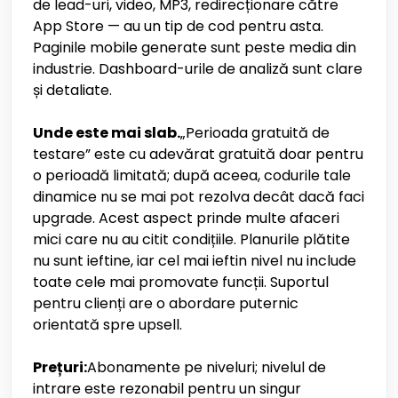
de lead-uri, video, MP3, redirecționare către
App Store — au un tip de cod pentru asta.
Paginile mobile generate sunt peste media din
industrie. Dashboard-urile de analiză sunt clare
și detaliate.
Unde este mai slab.
„Perioada gratuită de
testare” este cu adevărat gratuită doar pentru
o perioadă limitată; după aceea, codurile tale
dinamice nu se mai pot rezolva decât dacă faci
upgrade. Acest aspect prinde multe afaceri
mici care nu au citit condițiile. Planurile plătite
nu sunt ieftine, iar cel mai ieftin nivel nu include
toate cele mai promovate funcții. Suportul
pentru clienți are o abordare puternic
orientată spre upsell.
Prețuri:
Abonamente pe niveluri; nivelul de
intrare este rezonabil pentru un singur