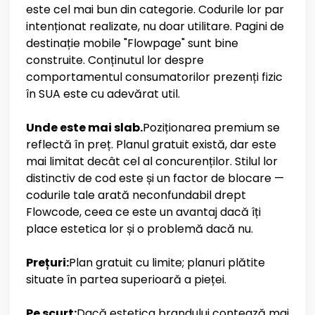
este cel mai bun din categorie. Codurile lor par
intenționat realizate, nu doar utilitare. Pagini de
destinație mobile "Flowpage" sunt bine
construite. Conținutul lor despre
comportamentul consumatorilor prezenți fizic
în SUA este cu adevărat util.
Unde este mai slab.
Poziționarea premium se
reflectă în preț. Planul gratuit există, dar este
mai limitat decât cel al concurenților. Stilul lor
distinctiv de cod este și un factor de blocare —
codurile tale arată neconfundabil drept
Flowcode, ceea ce este un avantaj dacă îți
place estetica lor și o problemă dacă nu.
Prețuri:
Plan gratuit cu limite; planuri plătite
situate în partea superioară a pieței.
Pe scurt:
Dacă estetica brandului contează mai