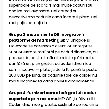
superioare de scanări, mai multe coduri sau
analize mai avansate. Cei corecți nu
dezactivează codurile dacă încetezi plata. Cei
mai puțin corecți da.
Grupa 3: instrumente QR integrate în
platforme de marketing.
Bitly, Uniqode și
Flowcode se adresează clienților enterprise.
Sunt orientate mai întâi pe coduri dinamice, cu
panouri de control rafinate și integrări reale,
dar fără un plan gratuit cu coduri dinamice
semnificative — plătești de la 15 până la peste
200 USD pe lună, iar codurile tale, de obicei, nu
mai funcționează dacă anulezi abonamentul.
Grupa 4: furnizori care oferă gratuit coduri
suportate prin reclame.
ME-QR și câțiva alții.
Coduri dinamice gratuite, susținute de reclame