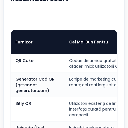
Furnizor
Cel Mai Bun Pentru
QR Cake
Coduri dinamice gratuite pen
afaceri mici; utilizatorii Canv
Generator Cod QR
Echipe de marketing cu buge
(qr-code-
mare; cel mai larg set de func
generator.com)
Bitly QR
Utilizatori existenți de link Bitly
interfață curată pentru
companii
Uniqode (fost
Industrii reglementate;