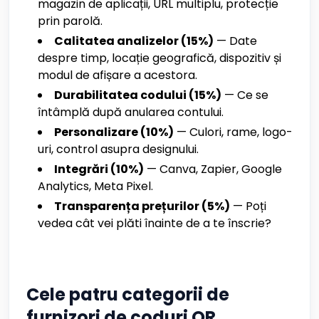
magazin de aplicații, URL multiplu, protecție
prin parolă.
Calitatea analizelor (15%)
— Date
despre timp, locație geografică, dispozitiv și
modul de afișare a acestora.
Durabilitatea codului (15%)
— Ce se
întâmplă după anularea contului.
Personalizare (10%)
— Culori, rame, logo-
uri, control asupra designului.
Integrări (10%)
— Canva, Zapier, Google
Analytics, Meta Pixel.
Transparența prețurilor (5%)
— Poți
vedea cât vei plăti înainte de a te înscrie?
Cele patru categorii de
furnizori de coduri QR