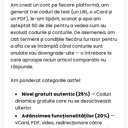
Am creat un cont pe fiecare platformă, am
generat trei coduri de test (un URL, o vCard și
un PDF), le-am tipărit, scanat și apoi am
așteptat 60 de zile pentru a vedea cum au
evoluat codurile și conturile. De asemenea, am
citit termenii și condițiile fiecărui furnizor pentru
a afla ce se întâmplă când conturile sunt
anulate sau downgrade-uite — o întrebare la
care aproape niciun articol comparativ nu
răspunde.
Am ponderat categoriile astfel:
Nivel gratuit autentic (25%)
— Coduri
dinamice gratuite care nu se dezactivează
ulterior.
Adâncimea funcționalităților (20%)
—
vCard, PDF, video, redirecționare către