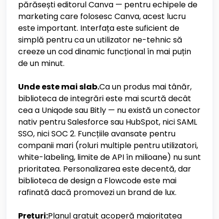
părăsești editorul Canva — pentru echipele de
marketing care folosesc Canva, acest lucru
este important. Interfața este suficient de
simplă pentru ca un utilizator ne-tehnic să
creeze un cod dinamic funcțional în mai puțin
de un minut.
Unde este mai slab.
Ca un produs mai tânăr,
biblioteca de integrări este mai scurtă decât
cea a Uniqode sau Bitly — nu există un conector
nativ pentru Salesforce sau HubSpot, nici SAML
SSO, nici SOC 2. Funcțiile avansate pentru
companii mari (roluri multiple pentru utilizatori,
white-labeling, limite de API în milioane) nu sunt
prioritatea. Personalizarea este decentă, dar
biblioteca de design a Flowcode este mai
rafinată dacă promovezi un brand de lux.
Prețuri:
Planul gratuit acoperă majoritatea