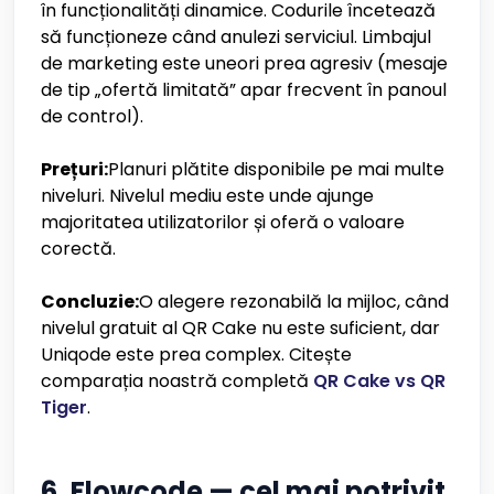
în funcționalități dinamice. Codurile încetează
să funcționeze când anulezi serviciul. Limbajul
de marketing este uneori prea agresiv (mesaje
de tip „ofertă limitată” apar frecvent în panoul
de control).
Prețuri:
Planuri plătite disponibile pe mai multe
niveluri. Nivelul mediu este unde ajunge
majoritatea utilizatorilor și oferă o valoare
corectă.
Concluzie:
O alegere rezonabilă la mijloc, când
nivelul gratuit al QR Cake nu este suficient, dar
Uniqode este prea complex. Citește
comparația noastră completă
QR Cake vs QR
Tiger
.
6. Flowcode — cel mai potrivit