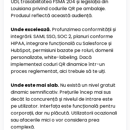
UDI, trasabilitatea FSMA 204 și legislația din
Louisiana privind codurile QR pe ambalaje.
Produsul reflectă această audiență.
Unde excelează.
Profunzimea conformității și
integrării. SAML SSO, SOC 2, planuri conforme
HIPAA, integrare funcțională cu Salesforce și
HubSpot, permisiuni bazate pe roluri, domenii
personalizate, white-labeling. Dacă
implementezi coduri QR dinamice într-un
proces reglementat, aici trebuie să te uiți.
Unde este mai slab.
Nu există un nivel gratuit
dinamic semnificativ. Prețurile încep mai sus
decât la concurență și nivelul de intrare este
pe utilizator. Interfața este funcțională pentru
corporații, dar nu plăcută. Utilizatorii ocazionali
sau afacerile mici o vor considera prea
complexă.