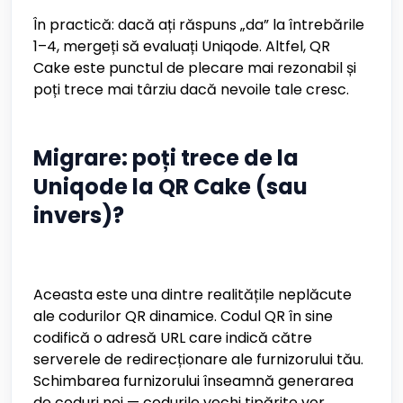
În practică: dacă ați răspuns „da” la întrebările
1–4, mergeți să evaluați Uniqode. Altfel, QR
Cake este punctul de plecare mai rezonabil și
poți trece mai târziu dacă nevoile tale cresc.
Migrare: poți trece de la
Uniqode la QR Cake (sau
invers)?
Aceasta este una dintre realitățile neplăcute
ale codurilor QR dinamice. Codul QR în sine
codifică o adresă URL care indică către
serverele de redirecționare ale furnizorului tău.
Schimbarea furnizorului înseamnă generarea
de coduri noi — codurile vechi tipărite vor