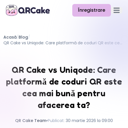
Înregistrare
Deschid
Funcții
Acasă
/
Blog
/
Prețuri
QR Cake vs Uniqode: Care platformă de coduri QR este cea mai bună pentru afacerea ta?
Blog
Documentație
QR Cake vs Uniqode: Care
Ajutor
platformă de coduri QR este
API
cea mai bună pentru
afacerea ta?
QR Cake Team
•
Publicat
:
30 martie 2026 la 09:00