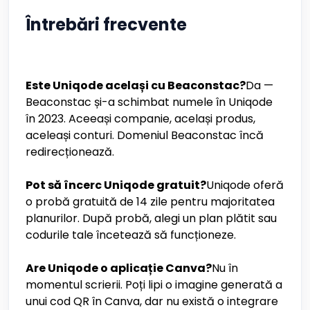
Întrebări frecvente
Este Uniqode același cu Beaconstac?
Da —
Beaconstac și-a schimbat numele în Uniqode
în 2023. Aceeași companie, același produs,
aceleași conturi. Domeniul Beaconstac încă
redirecționează.
Pot să încerc Uniqode gratuit?
Uniqode oferă
o probă gratuită de 14 zile pentru majoritatea
planurilor. După probă, alegi un plan plătit sau
codurile tale încetează să funcționeze.
Are Uniqode o aplicație Canva?
Nu în
momentul scrierii. Poți lipi o imagine generată a
unui cod QR în Canva, dar nu există o integrare