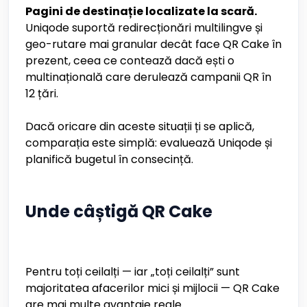
Pagini de destinație localizate la scară.
Uniqode suportă redirecționări multilingve și
geo-rutare mai granular decât face QR Cake în
prezent, ceea ce contează dacă ești o
multinațională care derulează campanii QR în
12 țări.
Dacă oricare din aceste situații ți se aplică,
comparația este simplă: evaluează Uniqode și
planifică bugetul în consecință.
Unde câștigă QR Cake
Pentru toți ceilalți — iar „toți ceilalți” sunt
majoritatea afacerilor mici și mijlocii — QR Cake
are mai multe avantaje reale.