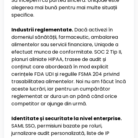
Să începem cu partea sinceră: Uniqode este
alegerea mai bună pentru mai multe situații
specifice.
Industrii reglementate.
Dacă activezi în
domeniul sănătății, farmaceutic, ambalarea
alimentelor sau servicii financiare, Uniqode a
efectuat munca de conformitate. SOC 2 Tip II,
planuri aliniate HIPAA, trasee de audit și
conținut care abordează în mod explicit
cerințele FDA UDI și regulile FSMA 204 privind
trasabilitatea alimentelor. Noi nu am făcut încă
aceste lucrări, iar pentru un cumpărător
reglementat ar dura un an până când orice
competitor ar ajunge din urmă.
Identitate și securitate la nivel enterprise.
SAML SSO, permisiuni bazate pe roluri,
jurnalizare audit personalizată, liste de IP