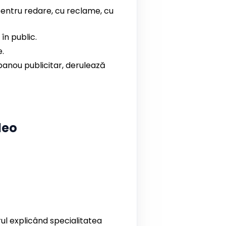
entru redare, cu reclame, cu
în public.
e.
anou publicitar, derulează
deo
l explicând specialitatea