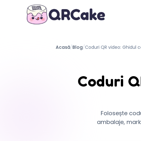
Acasă
/
Blog
/
Coduri QR video: Ghidul 
Coduri Q
Folosește codu
ambalaje, marke