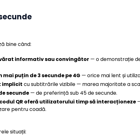
 secunde
ză bine când:
evărat informativ sau convingător
— o demonstrație de 
n mai puțin de 3 secunde pe 4G
— orice mai lent și utiliz
 implicit
cu subtitrările vizibile — marea majoritate a scan
 de secunde
— de preferință sub 45 de secunde.
codul QR oferă utilizatorului timp să interacționeze
—
zare pentru coadă.
e situații: