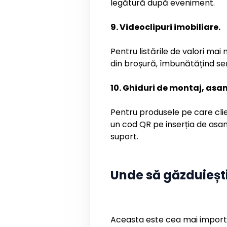
legătură după eveniment.
9. Videoclipuri imobiliare.
Pentru listările de valori ma
din broșură, îmbunătățind sem
10. Ghiduri de montaj, asam
Pentru produsele pe care clie
un cod QR pe inserția de asam
suport.
Unde să găzduiești
Aceasta este cea mai importa