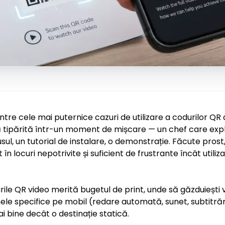
ntre cele mai puternice cazuri de utilizare a codurilor QR
 tipărită într-un moment de mișcare — un chef care expl
l, un tutorial de instalare, o demonstrație. Făcute prost,
 locuri nepotrivite și suficient de frustrante încât utiliza
ile QR video merită bugetul de print, unde să găzduiești v
e specifice pe mobil (redare automată, sunet, subtitrări)
bine decât o destinație statică.