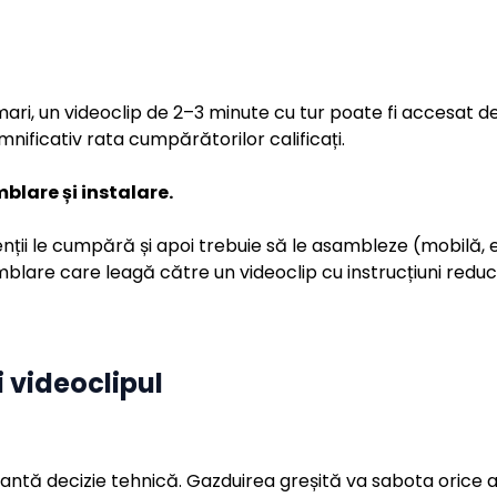
i mari, un videoclip de 2–3 minute cu tur poate fi accesat
nificativ rata cumpărătorilor calificați.
blare și instalare.
nții le cumpără și apoi trebuie să le asambleze (mobilă, 
blare care leagă către un videoclip cu instrucțiuni reduce
 videoclipul
ntă decizie tehnică. Gazduirea greșită va sabota orice a