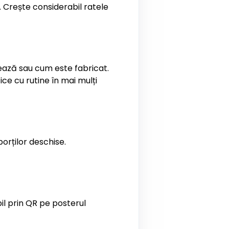
. Crește considerabil ratele
ează sau cum este fabricat.
e cu rutine în mai mulți
orților deschise.
l prin QR pe posterul