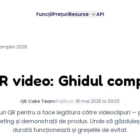
Funcții
Prețuri
Resurse
API
complet 2026
R video: Ghidul com
QR Cake Team
•
Publicat
:
18 mai 2026 la 09:00
ri QR pentru a face legătura către videoclipuri — 
ting și demonstrații de produs. Unde să găzduiești
durată funcționează și greșelile de evitat.