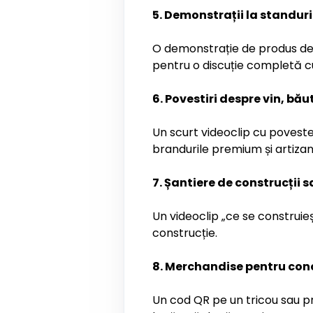
5. Demonstrații la standuri
O demonstrație de produs de 6
pentru o discuție completă c
6. Povestiri despre vin, bă
Un scurt videoclip cu poveste
brandurile premium și artiza
7. Șantiere de construcții 
Un videoclip „ce se construieș
construcție.
8. Merchandise pentru conce
Un cod QR pe un tricou sau pr