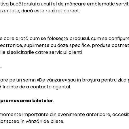
ctiva bucătarului a unui fel de mâncare emblematic servit
ezentate, dacă este realizat corect.
e care arată cum se folosește produsul, cum se configur
ctronice, suplimente cu doze specifice, produse cosmetic
 și solicitările către serviciul clienți.
.
are pe un semn «De vânzare» sau în broșura pentru ziua p
 înainte de a contacta agentul.
i promovarea biletelor.
momente importante din evenimente anterioare, accesibi
zitatea în vânzări de bilete.