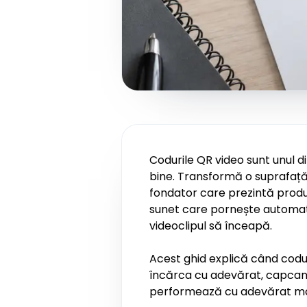
Codurile QR video sunt unul di
bine. Transformă o suprafață
fondator care prezintă produsu
sunet care pornește automat în
videoclipul să înceapă.
Acest ghid explică când codur
încărca cu adevărat, capcanel
performează cu adevărat mai 