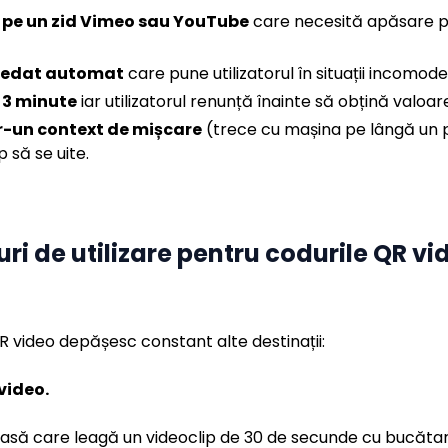
ă pe un zid Vimeo sau YouTube
care necesită apăsare p
 redat automat
care pune utilizatorul în situații incomode 
 3 minute
iar utilizatorul renunță înainte să obțină valoar
ntr-un context de mișcare
(trece cu mașina pe lângă un p
 să se uite.
ri de utilizare pentru codurile QR vi
QR video depășesc constant alte destinații:
video.
să care leagă un videoclip de 30 de secunde cu bucătaru