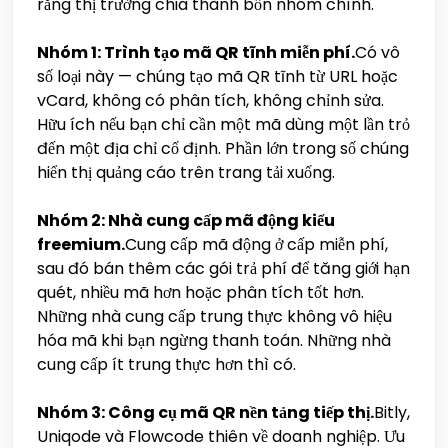
rằng thị trường chia thành bốn nhóm chính.
Nhóm 1: Trình tạo mã QR tĩnh miễn phí.
Có vô
số loại này — chúng tạo mã QR tĩnh từ URL hoặc
vCard, không có phân tích, không chỉnh sửa.
Hữu ích nếu bạn chỉ cần một mã dùng một lần trỏ
đến một địa chỉ cố định. Phần lớn trong số chúng
hiển thị quảng cáo trên trang tải xuống.
Nhóm 2: Nhà cung cấp mã động kiểu
freemium.
Cung cấp mã động ở cấp miễn phí,
sau đó bán thêm các gói trả phí để tăng giới hạn
quét, nhiều mã hơn hoặc phân tích tốt hơn.
Những nhà cung cấp trung thực không vô hiệu
hóa mã khi bạn ngừng thanh toán. Những nhà
cung cấp ít trung thực hơn thì có.
Nhóm 3: Công cụ mã QR nền tảng tiếp thị.
Bitly,
Uniqode và Flowcode thiên về doanh nghiệp. Ưu