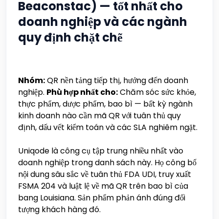
Beaconstac) — tốt nhất cho
doanh nghiệp và các ngành
quy định chặt chẽ
Nhóm:
QR nền tảng tiếp thị, hướng đến doanh
nghiệp.
Phù hợp nhất cho:
Chăm sóc sức khỏe,
thực phẩm, dược phẩm, bao bì — bất kỳ ngành
kinh doanh nào cần mã QR với tuân thủ quy
định, dấu vết kiểm toán và các SLA nghiêm ngặt.
Uniqode là công cụ tập trung nhiều nhất vào
doanh nghiệp trong danh sách này. Họ công bố
nội dung sâu sắc về tuân thủ FDA UDI, truy xuất
FSMA 204 và luật lệ về mã QR trên bao bì của
bang Louisiana. Sản phẩm phản ánh đúng đối
tượng khách hàng đó.