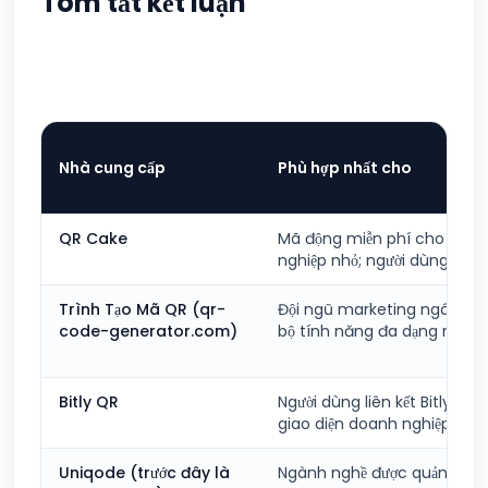
Tóm tắt kết luận
Nhà cung cấp
Phù hợp nhất cho
QR Cake
Mã động miễn phí cho doa
nghiệp nhỏ; người dùng Can
Trình Tạo Mã QR (qr-
Đội ngũ marketing ngân sác
code-generator.com)
bộ tính năng đa dạng nhất
Bitly QR
Người dùng liên kết Bitly hiện
giao diện doanh nghiệp gọn
Uniqode (trước đây là
Ngành nghề được quản lý; t