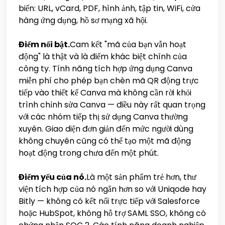
biến: URL, vCard, PDF, hình ảnh, tập tin, WiFi, cửa
hàng ứng dụng, hồ sơ mạng xã hội.
Điểm nổi bật.
Cam kết "mã của bạn vẫn hoạt
động" là thật và là điểm khác biệt chính của
công ty. Tính năng tích hợp ứng dụng Canva
miễn phí cho phép bạn chèn mã QR động trực
tiếp vào thiết kế Canva mà không cần rời khỏi
trình chỉnh sửa Canva — điều này rất quan trọng
với các nhóm tiếp thị sử dụng Canva thường
xuyên. Giao diện đơn giản đến mức người dùng
không chuyên cũng có thể tạo một mã động
hoạt động trong chưa đến một phút.
Điểm yếu của nó.
Là một sản phẩm trẻ hơn, thư
viện tích hợp của nó ngắn hơn so với Uniqode hay
Bitly — không có kết nối trực tiếp với Salesforce
hoặc HubSpot, không hỗ trợ SAML SSO, không có