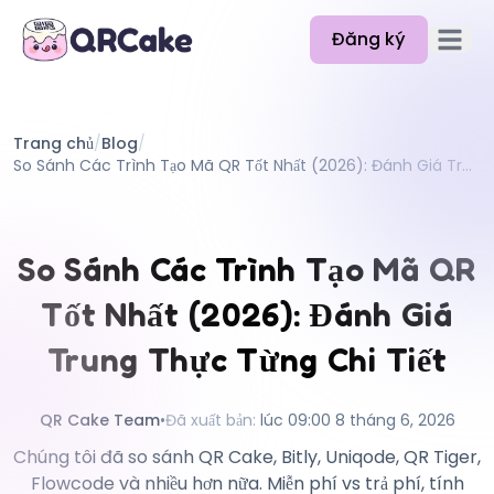
Đăng ký
Mở men
Tính năng
Trang chủ
/
Blog
/
Bảng giá
So Sánh Các Trình Tạo Mã QR Tốt Nhất (2026): Đánh Giá Trung Thực Từng Chi Tiết
Blog
Tài liệu
So Sánh Các Trình Tạo Mã QR
Trợ giúp
Tốt Nhất (2026): Đánh Giá
API
Trung Thực Từng Chi Tiết
QR Cake Team
•
Đã xuất bản
:
lúc 09:00 8 tháng 6, 2026
Chúng tôi đã so sánh QR Cake, Bitly, Uniqode, QR Tiger,
Flowcode và nhiều hơn nữa. Miễn phí vs trả phí, tính