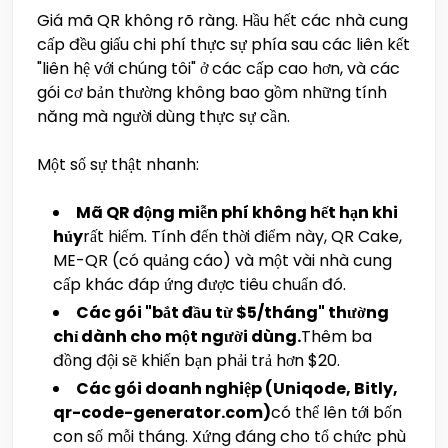
Giá mã QR không rõ ràng. Hầu hết các nhà cung
cấp đều giấu chi phí thực sự phía sau các liên kết
"liên hệ với chúng tôi" ở các cấp cao hơn, và các
gói cơ bản thường không bao gồm những tính
năng mà người dùng thực sự cần.
Một số sự thật nhanh:
Mã QR động miễn phí không hết hạn khi
hủy
rất hiếm. Tính đến thời điểm này, QR Cake,
ME-QR (có quảng cáo) và một vài nhà cung
cấp khác đáp ứng được tiêu chuẩn đó.
Các gói "bắt đầu từ $5/tháng" thường
chỉ dành cho một người dùng.
Thêm ba
đồng đội sẽ khiến bạn phải trả hơn $20.
Các gói doanh nghiệp (Uniqode, Bitly,
qr-code-generator.com)
có thể lên tới bốn
con số mỗi tháng. Xứng đáng cho tổ chức phù