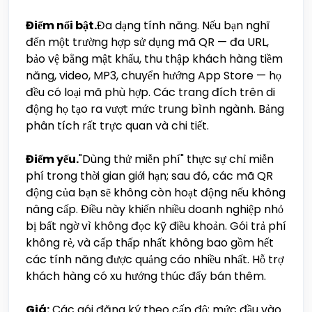
Điểm nổi bật.
Đa dạng tính năng. Nếu bạn nghĩ
đến một trường hợp sử dụng mã QR — đa URL,
bảo vệ bằng mật khẩu, thu thập khách hàng tiềm
năng, video, MP3, chuyển hướng App Store — họ
đều có loại mã phù hợp. Các trang đích trên di
động họ tạo ra vượt mức trung bình ngành. Bảng
phân tích rất trực quan và chi tiết.
Điểm yếu.
"Dùng thử miễn phí" thực sự chỉ miễn
phí trong thời gian giới hạn; sau đó, các mã QR
động của bạn sẽ không còn hoạt động nếu không
nâng cấp. Điều này khiến nhiều doanh nghiệp nhỏ
bị bất ngờ vì không đọc kỹ điều khoản. Gói trả phí
không rẻ, và cấp thấp nhất không bao gồm hết
các tính năng được quảng cáo nhiều nhất. Hỗ trợ
khách hàng có xu hướng thúc đẩy bán thêm.
Giá:
Các gói đăng ký theo cấp độ; mức đầu vào