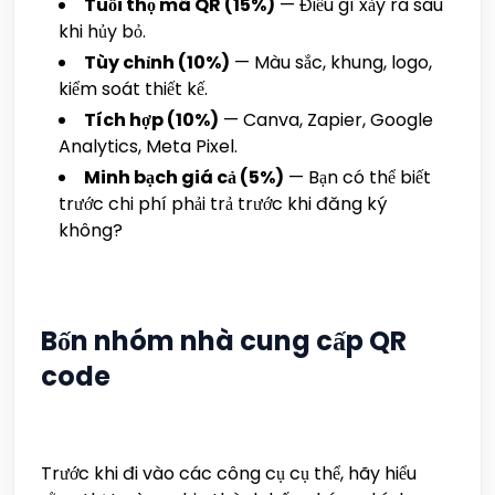
Tuổi thọ mã QR (15%)
— Điều gì xảy ra sau
khi hủy bỏ.
Tùy chỉnh (10%)
— Màu sắc, khung, logo,
kiểm soát thiết kế.
Tích hợp (10%)
— Canva, Zapier, Google
Analytics, Meta Pixel.
Minh bạch giá cả (5%)
— Bạn có thể biết
trước chi phí phải trả trước khi đăng ký
không?
Bốn nhóm nhà cung cấp QR
code
Trước khi đi vào các công cụ cụ thể, hãy hiểu