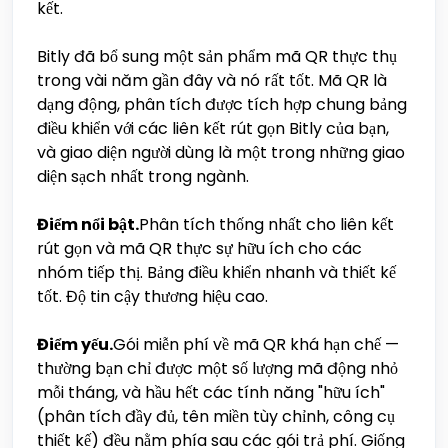
kết.
Bitly đã bổ sung một sản phẩm mã QR thực thụ
trong vài năm gần đây và nó rất tốt. Mã QR là
dạng động, phân tích được tích hợp chung bảng
điều khiển với các liên kết rút gọn Bitly của bạn,
và giao diện người dùng là một trong những giao
diện sạch nhất trong ngành.
Điểm nổi bật.
Phân tích thống nhất cho liên kết
rút gọn và mã QR thực sự hữu ích cho các
nhóm tiếp thị. Bảng điều khiển nhanh và thiết kế
tốt. Độ tin cậy thương hiệu cao.
Điểm yếu.
Gói miễn phí về mã QR khá hạn chế —
thường bạn chỉ được một số lượng mã động nhỏ
mỗi tháng, và hầu hết các tính năng "hữu ích"
(phân tích đầy đủ, tên miền tùy chỉnh, công cụ
thiết kế) đều nằm phía sau các gói trả phí. Giống