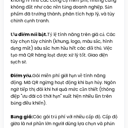
không rẻ như các công cụ miễn phí, nhưng cũng
không đắt như các nền tảng doanh nghiệp. Sản
phẩm đã trưởng thành, phân tích hợp lý, và tùy
chỉnh cạnh tranh.
Ưu điểm nổi bật.
Tỷ lệ tính năng trên giá cả. Các
tùy chọn tùy chỉnh (khung, logo, màu sắc, hình
dạng mắt) sâu sắc hơn hầu hết các đối thủ. Việc
tạo mã QR hàng loạt được xử lý tốt. Giao diện
sạch sẽ.
Điểm yếu.
Gói miễn phí giới hạn về tính năng
động. Mã QR ngừng hoạt động khi bạn hủy. Ngôn
ngữ tiếp thị đôi khi hơi quá mức cần thiết (thông
điệp "ưu đãi có thời hạn" xuất hiện nhiều lần trên
bảng điều khiển).
Bảng giá:
Các gói trả phí với nhiều cấp độ. Cấp độ
giữa là nơi phần lớn người dùng lựa chọn và phản