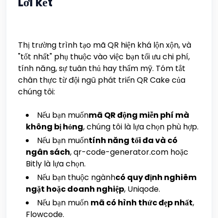
Lời kết
Thị trường trình tạo mã QR hiện khá lộn xộn, và
"tốt nhất" phụ thuộc vào việc bạn tối ưu chi phí,
tính năng, sự tuân thủ hay thẩm mỹ. Tóm tắt
chân thực từ đội ngũ phát triển QR Cake của
chúng tôi:
Nếu bạn muốn
mã QR động miễn phí mà
không bị hỏng
, chúng tôi là lựa chọn phù hợp.
Nếu bạn muốn
tính năng tối đa và có
ngân sách
, qr-code-generator.com hoặc
Bitly là lựa chọn.
Nếu bạn thuộc ngành
có quy định nghiêm
ngặt hoặc doanh nghiệp
, Uniqode.
Nếu bạn muốn
mã có hình thức đẹp nhất
,
Flowcode.