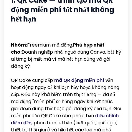
1. QR Cake — trình tạo mã QR
động miễn phí tốt nhất không
hết hạn
Nhóm:
Freemium mã động.
Phù hợp nhất
cho:
Doanh nghiệp nhỏ, người dùng Canva, bất kỳ
ai từng bị mất mã vì mã hết hạn cùng với gói
đăng ký.
QR Cake cung cấp
mã QR động miễn phí
vẫn
hoạt động ngay cả khi bạn hủy hoặc không nâng
cấp. Điều này khá hiếm trên thị trường — đa số
mã động "miễn phí" sẽ hỏng ngay khi kết thúc
giai đoạn dùng thử hoặc gói đăng ký của bạn. Gói
miễn phí của QR Cake cho phép bạn
điều chỉnh
điểm đến
, phân tích cơ bản (lượt quét, quốc gia,
thiết bị, thời gian) và hầu hết các loại mã phổ