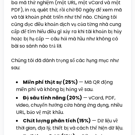
ba mã thử nghiệm (một URL, một vCard và một
PDF), in ra, quét thử, rồi chờ 60 ngày để xem mã
và tài khoản phát triển như thế nào. Chúng tôi
cũng đọc điều khoản dịch vụ của từng nhà cung
cấp để tìm hiểu điều gì xảy ra khi tài khoản bị hủy
hoặc bị hạ cấp — câu hỏi mà hầu như không có
bài so sánh nào trả lời.
Chúng tôi đã đánh trọng số các hạng mục như
sau:
Miễn phí thật sự (25%)
— Mã QR động
miễn phí và không bị hỏng về sau.
Độ sâu tính năng (20%)
— vCard, PDF,
video, chuyển hướng cửa hàng ứng dụng, nhiều
URL, bảo vệ mật khẩu.
Chất lượng phân tích (15%)
— Dữ liệu về
thời gian, địa lý, thiết bị và cách thể hiện dữ liệu.