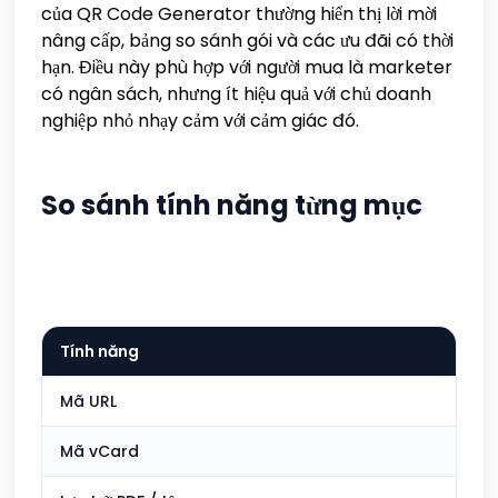
của QR Code Generator thường hiển thị lời mời
nâng cấp, bảng so sánh gói và các ưu đãi có thời
hạn. Điều này phù hợp với người mua là marketer
có ngân sách, nhưng ít hiệu quả với chủ doanh
nghiệp nhỏ nhạy cảm với cảm giác đó.
So sánh tính năng từng mục
Tính năng
QR
Mã URL
Ba
Mã vCard
Ba