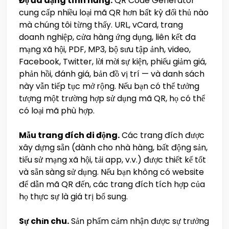
Độ đa dạng tính năng.
QR Code Generator
cung cấp nhiều loại mã QR hơn bất kỳ đối thủ nào
mà chúng tôi từng thấy. URL, vCard, trang
doanh nghiệp, cửa hàng ứng dụng, liên kết đa
mạng xã hội, PDF, MP3, bộ sưu tập ảnh, video,
Facebook, Twitter, lời mời sự kiện, phiếu giảm giá,
phản hồi, đánh giá, bản đồ vị trí — và danh sách
này vẫn tiếp tục mở rộng. Nếu bạn có thể tưởng
tượng một trường hợp sử dụng mã QR, họ có thể
có loại mã phù hợp.
Mẫu trang đích di động.
Các trang đích được
xây dựng sẵn (dành cho nhà hàng, bất động sản,
tiểu sử mạng xã hội, tải app, v.v.) được thiết kế tốt
và sẵn sàng sử dụng. Nếu bạn không có website
để dẫn mã QR đến, các trang đích tích hợp của
họ thực sự là giá trị bổ sung.
Sự chỉn chu.
Sản phẩm cảm nhận được sự trưởng