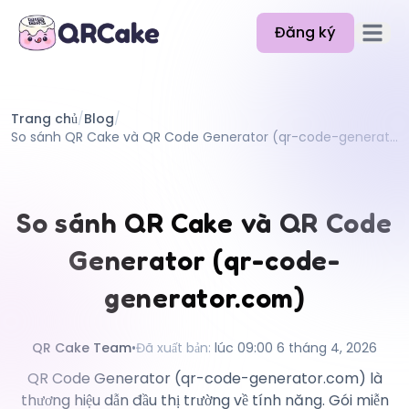
Đăng ký
Mở men
Tính năng
Trang chủ
/
Blog
/
Bảng giá
So sánh QR Cake và QR Code Generator (qr-code-generator.com)
Blog
Tài liệu
So sánh QR Cake và QR Code
Trợ giúp
Generator (qr-code-
API
generator.com)
QR Cake Team
•
Đã xuất bản
:
lúc 09:00 6 tháng 4, 2026
QR Code Generator (qr-code-generator.com) là
thương hiệu dẫn đầu thị trường về tính năng. Gói miễn