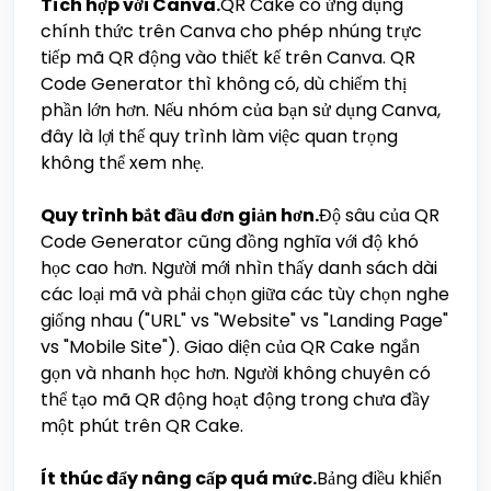
Tích hợp với Canva.
QR Cake có ứng dụng
chính thức trên Canva cho phép nhúng trực
tiếp mã QR động vào thiết kế trên Canva. QR
Code Generator thì không có, dù chiếm thị
phần lớn hơn. Nếu nhóm của bạn sử dụng Canva,
đây là lợi thế quy trình làm việc quan trọng
không thể xem nhẹ.
Quy trình bắt đầu đơn giản hơn.
Độ sâu của QR
Code Generator cũng đồng nghĩa với độ khó
học cao hơn. Người mới nhìn thấy danh sách dài
các loại mã và phải chọn giữa các tùy chọn nghe
giống nhau ("URL" vs "Website" vs "Landing Page"
vs "Mobile Site"). Giao diện của QR Cake ngắn
gọn và nhanh học hơn. Người không chuyên có
thể tạo mã QR động hoạt động trong chưa đầy
một phút trên QR Cake.
Ít thúc đẩy nâng cấp quá mức.
Bảng điều khiển