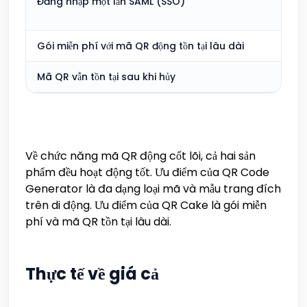
Đăng nhập một lần SAML (SSO)
Kh
g
Gói miễn phí với mã QR động tồn tại lâu dài
Ba
Mã QR vẫn tồn tại sau khi hủy
Ba
Về chức năng mã QR động cốt lõi, cả hai sản
phẩm đều hoạt động tốt. Ưu điểm của QR Code
Generator là đa dạng loại mã và mẫu trang đích
trên di động. Ưu điểm của QR Cake là gói miễn
phí và mã QR tồn tại lâu dài.
Thực tế về giá cả