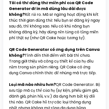
Tôi có thể dùng thử miễn phí của QR Code
Generator để in mã dùng lâu dài được
không?
Rất rủi ro. Mã sẽ ngừng hoạt động khi kết
thúc thời gian dùng thử. Nếu bạn sẽ đăng ký ngay
sau đó, thì không sao. Nếu có khả năng bạn
không đăng ký, hãy dùng nền tảng có tầng miễn
phí thật sự (như QR Cake hoặc tương tự).
QR Code Generator có ứng dụng trên Canva
không?
Tính đến thời điểm viết bài thì chưa.
Trang giới thiệu và công cụ thiết kế của họ đều
nằm trong sản phẩm riêng. QR Cake có ứng
dụng Canva chính thức để nhúng mã trực tiếp.
Loại mã nào nhiều hơn?
QR Code Generator. Bộ
sưu tập mã cụ thể của họ (sự kiện, phiếu giảm giá,
đánh giá, phản hồi, v.v.) đa dạng hơn bất kỳ đối
thủ nào. QR Cake hỗ trợ các loại thông dụng
nhất nhưng không mở rộng đa dạng bằng.