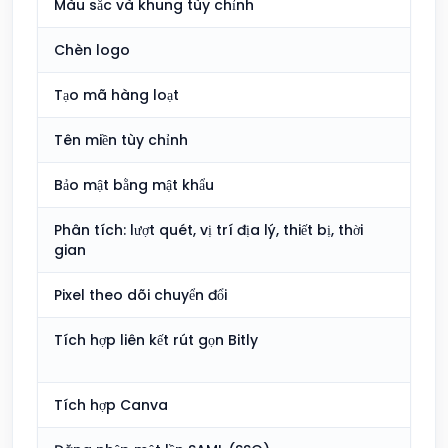
Màu sắc và khung tùy chỉnh
Ba
Chèn logo
Ba
Tạo mã hàng loạt
Trả
Tên miền tùy chỉnh
Trả
Bảo mật bằng mật khẩu
Trả
Phân tích: lượt quét, vị trí địa lý, thiết bị, thời
Ba
gian
Pixel theo dõi chuyển đổi
Trả
Tích hợp liên kết rút gọn Bitly
Kh
g
Tích hợp Canva
Ba