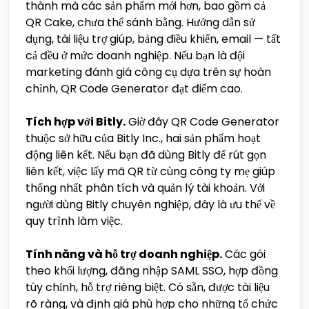
thành mà các sản phẩm mới hơn, bao gồm cả
QR Cake, chưa thể sánh bằng. Hướng dẫn sử
dụng, tài liệu trợ giúp, bảng điều khiển, email — tất
cả đều ở mức doanh nghiệp. Nếu bạn là đội
marketing đánh giá công cụ dựa trên sự hoàn
chỉnh, QR Code Generator đạt điểm cao.
Tích hợp với Bitly.
Giờ đây QR Code Generator
thuộc sở hữu của Bitly Inc., hai sản phẩm hoạt
động liên kết. Nếu bạn đã dùng Bitly để rút gọn
liên kết, việc lấy mã QR từ cùng công ty mẹ giúp
thống nhất phân tích và quản lý tài khoản. Với
người dùng Bitly chuyên nghiệp, đây là ưu thế về
quy trình làm việc.
Tính năng và hỗ trợ doanh nghiệp.
Các gói
theo khối lượng, đăng nhập SAML SSO, hợp đồng
tùy chỉnh, hỗ trợ riêng biệt. Có sẵn, được tài liệu
rõ ràng, và định giá phù hợp cho những tổ chức