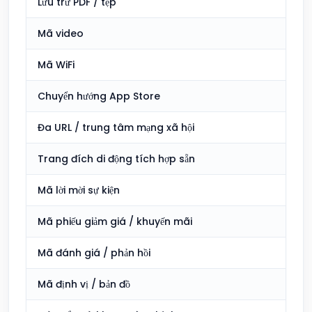
Lưu trữ PDF / tệp
Ba
Mã video
Ba
Mã WiFi
Ba
Chuyển hướng App Store
Ba
Đa URL / trung tâm mạng xã hội
Ba
Trang đích di động tích hợp sẵn
Cơ
Mã lời mời sự kiện
Có
Mã phiếu giảm giá / khuyến mãi
Có
Mã đánh giá / phản hồi
Có
Mã định vị / bản đồ
Ba