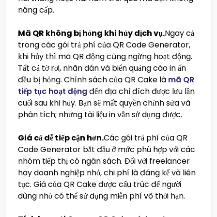
nâng cấp.
Mã QR không bị hỏng khi hủy dịch vụ.
Ngay cả
trong các gói trả phí của QR Code Generator,
khi hủy thì mã QR động cũng ngừng hoạt động.
Tất cả tờ rơi, nhãn dán và biển quảng cáo in ấn
đều bị hỏng. Chính sách của QR Cake là
mã QR
tiếp tục hoạt động
đến địa chỉ đích được lưu lần
cuối sau khi hủy. Bạn sẽ mất quyền chỉnh sửa và
phân tích; nhưng tài liệu in vẫn sử dụng được.
Giá cả dễ tiếp cận hơn.
Các gói trả phí của QR
Code Generator bắt đầu ở mức phù hợp với các
nhóm tiếp thị có ngân sách. Đối với freelancer
hay doanh nghiệp nhỏ, chi phí là đáng kể và liên
tục. Giá của QR Cake được cấu trúc để người
dùng nhỏ có thể sử dụng miễn phí vô thời hạn.