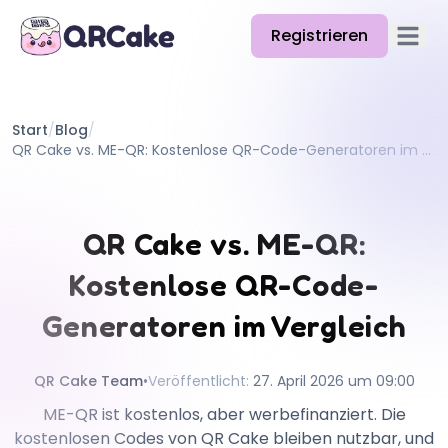
Registrieren
Hauptm
Funktionen
Start
/
Blog
/
Preise
QR Cake vs. ME-QR: Kostenlose QR-Code-Generatoren im Vergleich
Blog
Doku
QR Cake vs. ME-QR:
Hilfe
Kostenlose QR-Code-
API
Generatoren im Vergleich
QR Cake Team
•
Veröffentlicht
:
27. April 2026 um 09:00
ME-QR ist kostenlos, aber werbefinanziert. Die
kostenlosen Codes von QR Cake bleiben nutzbar, und